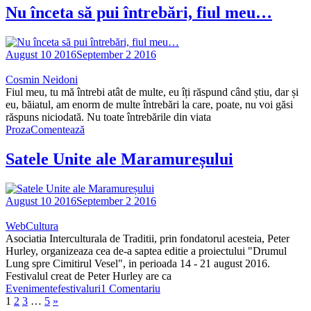
Nu înceta să pui întrebări, fiul meu…
August 10 2016
September 2 2016
Cosmin Neidoni
Fiul meu, tu mă întrebi atât de multe, eu îți răspund când știu, dar și
eu, băiatul, am enorm de multe întrebări la care, poate, nu voi găsi
răspuns niciodată. Nu toate întrebările din viata
Proza
Comentează
Satele Unite ale Maramureșului
August 10 2016
September 2 2016
WebCultura
Asociatia Interculturala de Traditii, prin fondatorul acesteia, Peter
Hurley, organizeaza cea de-a saptea editie a proiectului "Drumul
Lung spre Cimitirul Vesel", in perioada 14 - 21 august 2016.
Festivalul creat de Peter Hurley are ca
Evenimente
festivaluri
1 Comentariu
1
2
3
…
5
»