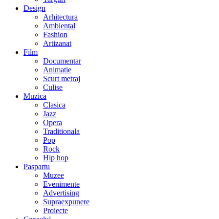
Design
Arhitectura
Ambiental
Fashion
Artizanat
Film
Documentar
Animatie
Scurt metraj
Culise
Muzica
Clasica
Jazz
Opera
Traditionala
Pop
Rock
Hip hop
Paspartu
Muzee
Evenimente
Advertising
Supraexpunere
Proiecte