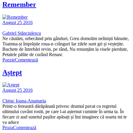
Remember
August 25 2016
Gabriel Stănciulescu
Ne căutăm, orbecăind prin gânduri, Greu domolim neliniști bănuite,
Toamna-și împrăștie roua-n crânguri Iar zilele sunt gri și veștejite.
Buchete de întrebări revin, pe rând, Nu renunțăm la visele pierdute,
Petalele pălite de curând Renasc
Poezie
Comentează
Aștept
August 25 2016
Chițac Ioana-Anamaria
Printr-o fereastră dărăpănată privesc drumul pavat cu regretul
ultimului cuvânt rostit, pe care l-ai așternut cuminte în urma ta. În
fiecare zi aud sunetul pașilor apăsați și îmi imaginez că soarta mi te
va aduce
Proza
Comentează