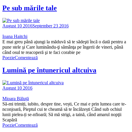
Pe sub mările tale
August 10 2016
September 23 2016
Ioana Haitchi
E mai greu până ajungi la măduvă să te sădeşti încă o dată pentru a
pune stele şi Care luminându-ţi sămânţa pe îngerii de vineri, până
când osul te reacoperă şi te faci corabie pe
Poezie
Comentează
Lumină pe întunericul altcuiva
August 10 2016
Mioara Băluță
Să-mi trimiți, iubito, despre tine, vești, Ce mai e prin lumea care te-
nconjoară, Pieptul cui te cheamă să te încălzești Când sub ochiul
lunii pielea-ți se-nfioară; Să mă strigi, a taină, când amarul nopţii
Scapără
Poezie
Comentează