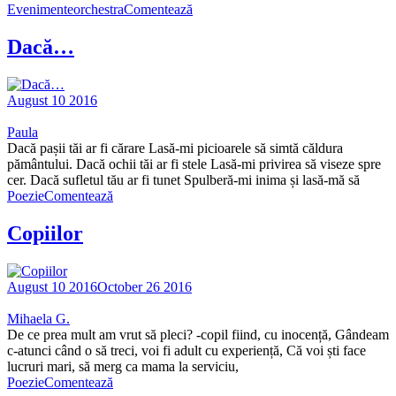
Evenimente
orchestra
Comentează
Dacă…
August 10 2016
Paula
Dacă pașii tăi ar fi cărare Lasă-mi picioarele să simtă căldura
pământului. Dacă ochii tăi ar fi stele Lasă-mi privirea să viseze spre
cer. Dacă sufletul tău ar fi tunet Spulberă-mi inima și lasă-mă să
Poezie
Comentează
Copiilor
August 10 2016
October 26 2016
Mihaela G.
De ce prea mult am vrut să pleci? -copil fiind, cu inocență, Gândeam
c-atunci când o să treci, voi fi adult cu experiență, Că voi ști face
lucruri mari, să merg ca mama la serviciu,
Poezie
Comentează