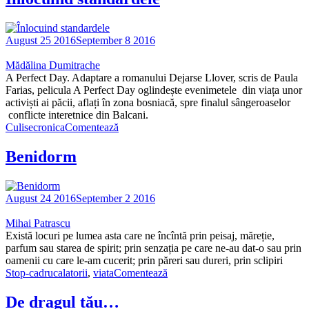
August 25 2016
September 8 2016
Mădălina Dumitrache
A Perfect Day. Adaptare a romanului Dejarse Llover, scris de Paula
Farias, pelicula A Perfect Day oglindește evenimetele din viața unor
activiști ai păcii, aflați în zona bosniacă, spre finalul sângeroaselor
conflicte interetnice din Balcani.
Culise
cronica
Comentează
Benidorm
August 24 2016
September 2 2016
Mihai Patrascu
Există locuri pe lumea asta care ne încîntă prin peisaj, măreție,
parfum sau starea de spirit; prin senzația pe care ne-au dat-o sau prin
oamenii cu care le-am cucerit; prin păreri sau dureri, prin sclipiri
Stop-cadru
calatorii
,
viata
Comentează
De dragul tău…