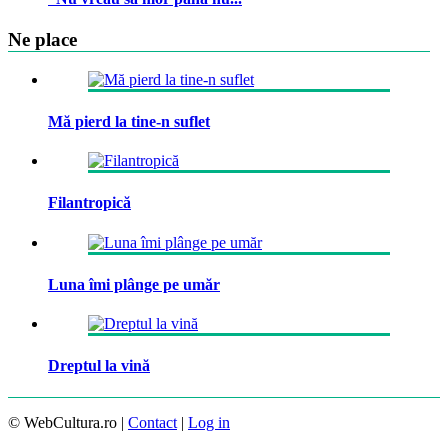
Ne place
Mă pierd la tine-n suflet
Filantropică
Luna îmi plânge pe umăr
Dreptul la vină
© WebCultura.ro |
Contact
|
Log in