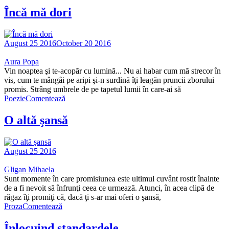
Încă mă dori
August 25 2016
October 20 2016
Aura Popa
Vin noaptea şi te-acopăr cu lumină... Nu ai habar cum mă strecor în
vis, cum te mângâi pe aripi şi-n surdină îţi leagăn pruncii zborului
promis. Strâng umbrele de pe tapetul lumii în care-ai să
Poezie
Comentează
O altă şansă
August 25 2016
Gligan Mihaela
Sunt momente în care promisiunea este ultimul cuvânt rostit înainte
de a fi nevoit să înfrunţi ceea ce urmează. Atunci, în acea clipă de
răgaz îţi promiţi că, dacă ţi s-ar mai oferi o şansă,
Proza
Comentează
Înlocuind standardele