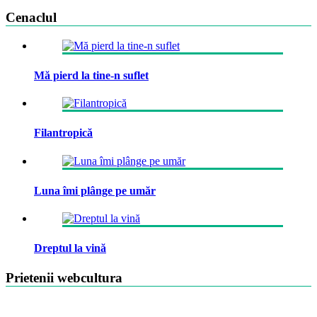
Cenaclul
Mă pierd la tine-n suflet
Filantropică
Luna îmi plânge pe umăr
Dreptul la vină
Prietenii webcultura