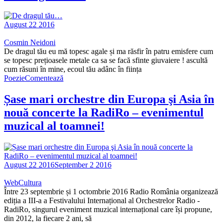
August 22 2016
Cosmin Neidoni
De dragul tău eu mă topesc agale și ma răsfir în patru emisfere cum
se topesc prețioasele metale ca sa se facă sfinte giuvaiere ! ascultă
cum răsuni în mine, ecoul tău adânc în ființa
Poezie
Comentează
Șase mari orchestre din Europa şi Asia în
nouă concerte la RadiRo – evenimentul
muzical al toamnei!
August 22 2016
September 2 2016
WebCultura
Între 23 septembrie și 1 octombrie 2016 Radio România organizează
ediția a III-a a Festivalului Internațional al Orchestrelor Radio -
RadiRo, singurul eveniment muzical internațional care își propune,
din 2012, la fiecare 2 ani, să