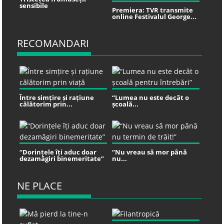
sensibile
Premiera: TVR transmite
online Festivalul George...
RECOMANDARI
Între simțire și rațiune
“Lumea nu este decât o
călătorim prin...
școală...
“Dorințele îți aduc doar
“Nu vreau să mor până
dezamăgiri binemeritate”
nu...
NE PLACE