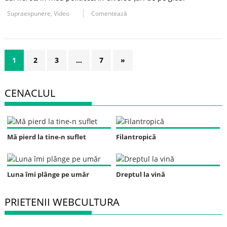
Supraexpunere
,
Video
Comentează
1
2
3
…
7
»
CENACLUL
Mă pierd la tine-n suflet
Filantropică
Luna îmi plânge pe umăr
Dreptul la vină
PRIETENII WEBCULTURA