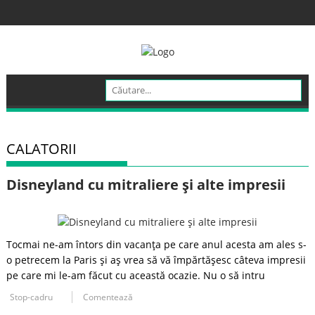
Skip
to
content
CALATORII
Disneyland cu mitraliere şi alte impresii
Tocmai ne-am întors din vacanţa pe care anul acesta am ales s-
o petrecem la Paris şi aş vrea să vă împărtăşesc câteva impresii
pe care mi le-am făcut cu această ocazie. Nu o să intru
Stop-cadru
Comentează