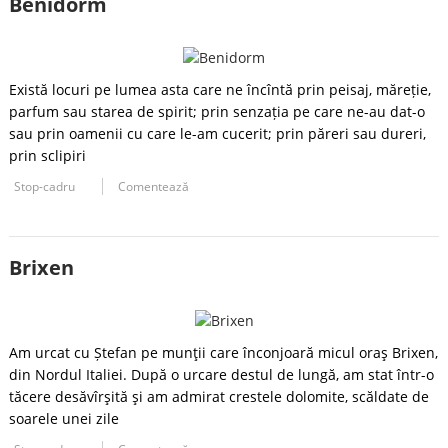
Benidorm
Există locuri pe lumea asta care ne încîntă prin peisaj, măreție,
parfum sau starea de spirit; prin senzația pe care ne-au dat-o
sau prin oamenii cu care le-am cucerit; prin păreri sau dureri,
prin sclipiri
Stop-cadru
Comentează
Brixen
Am urcat cu Ștefan pe munţii care înconjoară micul oraş Brixen,
din Nordul Italiei. După o urcare destul de lungă, am stat într-o
tăcere desăvîrşită şi am admirat crestele dolomite, scăldate de
soarele unei zile