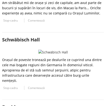
Am străbătut mii de orașe și zeci de capitale, am avut parte de
bucurii și supărări în locuri de vis, din Macao la Paris... Oricîte
experiențe aș avea, nimic nu se compară cu Orașul Luminilor,
Stop-cadru
Comentează
Schwäbisch Hall
Orașul de poveste tronează pe dealurile ce cuprind una dintre
cele mai bogate regiuni din Germania în domeniul viticol.
Apropierea de el stă sub semnul șerpuirii, atipic pentru
infrastructura care deservește accesul către burg-urile
nemțești.
Stop-cadru
Comentează