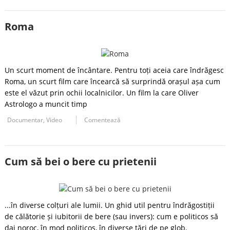
Roma
Un scurt moment de încântare. Pentru toți aceia care îndrăgesc
Roma, un scurt film care încearcă să surprindă orașul așa cum
este el văzut prin ochii localnicilor. Un film la care Oliver
Astrologo a muncit timp
Documentar
,
Video
Comentează
Cum să bei o bere cu prietenii
...în diverse colțuri ale lumii. Un ghid util pentru îndrăgostiții
de călătorie și iubitorii de bere (sau invers): cum e politicos să
dai noroc, în mod politicos, în diverse țări de pe glob.