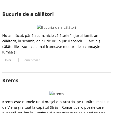
Bucuria de a călători
Nu am făcut, până acum, nicio călătorie în jurul lumii, am
călătorit, în schimb, de 41 de ori în jurul soarelui. Cărţile şi
călătoriile - sunt cele mai frumoase moduri de a cunoaşte
lumea şi
Opinii
Comentează
Krems
Krems este numele unui orăşel din Austria, pe Dunăre, mai sus
de Viena şi situat la capătul Străzii Romantice, o poezie care
durează 380 km în lungime şi o eternitate ca să o poţi savura!