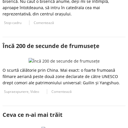
biserică. Nu caut o biserică anume, deși mi se întîmplă,
aproape întotdeauna, să intru în catedrala cea mai
reprezentativă, din centrul orașului.
Stop-cadru
Comentează
Încă 200 de secunde de frumusețe
O scurtă călătorie prin China. Mai exact: o foarte frumoasă
filmare aeriană peste două zone declarate de către UNESCO
drept comori ale patrimoniului universal: Guilin și Yangshuo.
Supraexpunere
,
Video
Comentează
Ceva ce n-ai mai trăit