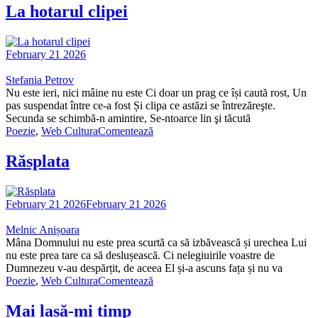
La hotarul clipei
February 21 2026
Stefania Petrov
Nu este ieri, nici mâine nu este Ci doar un prag ce își caută rost, Un
pas suspendat între ce-a fost Și clipa ce astăzi se întrezăreşte.
Secunda se schimbă-n amintire, Se-ntoarce lin şi tăcută
Poezie
,
Web Cultura
Comentează
Răsplata
February 21 2026
February 21 2026
Melnic Anișoara
Mâna Domnului nu este prea scurtă ca să izbăvească și urechea Lui
nu este prea tare ca să deslușească. Ci nelegiuirile voastre de
Dumnezeu v-au despărțit, de aceea El și-a ascuns fața și nu va
Poezie
,
Web Cultura
Comentează
Mai lasă-mi timp