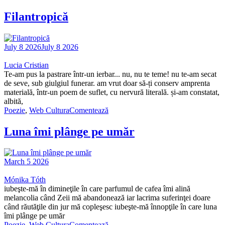
Filantropică
July 8 2026
July 8 2026
Lucia Cristian
Te-am pus la pastrare într-un ierbar... nu, nu te teme! nu te-am secat
de seve, sub giulgiul funerar. am vrut doar să-ți conserv amprenta
materială, într-un poem de suflet, cu nervură literală. și-am constatat,
albită,
Poezie
,
Web Cultura
Comentează
Luna îmi plânge pe umăr
March 5 2026
Mónika Tóth
iubeşte-mă în dimineţile în care parfumul de cafea îmi alină
melancolia când Zeii mă abandonează iar lacrima suferinţei doare
când răutăţile din jur mă copleşesc iubeşte-mă înnopţile în care luna
îmi plânge pe umăr
Poezie
,
Web Cultura
Comentează