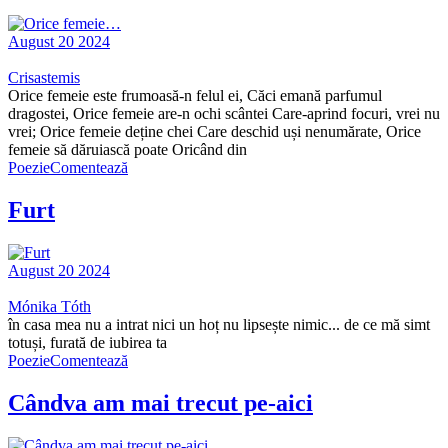
August 20 2024
Crisastemis
Orice femeie este frumoasă-n felul ei, Căci emană parfumul
dragostei, Orice femeie are-n ochi scântei Care-aprind focuri, vrei nu
vrei; Orice femeie deține chei Care deschid uși nenumărate, Orice
femeie să dăruiască poate Oricând din
Poezie
Comentează
Furt
August 20 2024
Mónika Tóth
în casa mea nu a intrat nici un hoț nu lipsește nimic... de ce mă simt
totuși, furată de iubirea ta
Poezie
Comentează
Cândva am mai trecut pe-aici