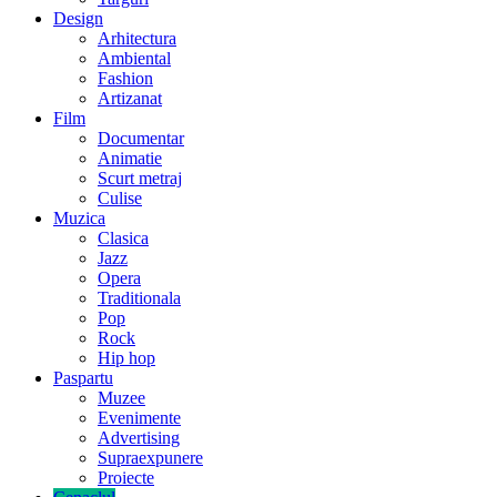
Design
Arhitectura
Ambiental
Fashion
Artizanat
Film
Documentar
Animatie
Scurt metraj
Culise
Muzica
Clasica
Jazz
Opera
Traditionala
Pop
Rock
Hip hop
Paspartu
Muzee
Evenimente
Advertising
Supraexpunere
Proiecte