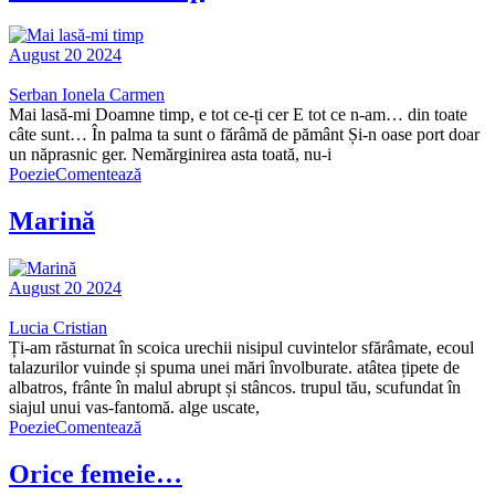
August 20 2024
Serban Ionela Carmen
Mai lasă-mi Doamne timp, e tot ce-ți cer E tot ce n-am… din toate
câte sunt… În palma ta sunt o fărâmă de pământ Și-n oase port doar
un năprasnic ger. Nemărginirea asta toată, nu-i
Poezie
Comentează
Marină
August 20 2024
Lucia Cristian
Ți-am răsturnat în scoica urechii nisipul cuvintelor sfărâmate, ecoul
talazurilor vuinde și spuma unei mări învolburate. atâtea țipete de
albatros, frânte în malul abrupt și stâncos. trupul tău, scufundat în
siajul unui vas-fantomă. alge uscate,
Poezie
Comentează
Orice femeie…