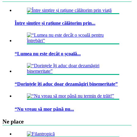
Între simțire și rațiune călătorim prin...
“Lumea nu este decât o școală...
“Dorințele îți aduc doar dezamăgiri binemeritate”
“Nu vreau să mor până nu...
Ne place