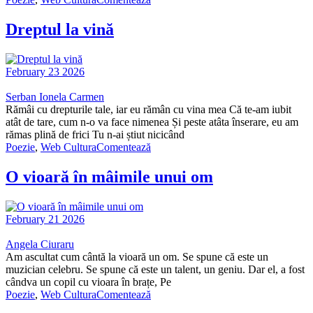
Dreptul la vină
February 23 2026
Serban Ionela Carmen
Rămâi cu drepturile tale, iar eu rămân cu vina mea Că te-am iubit
atât de tare, cum n-o va face nimenea Și peste atâta înserare, eu am
rămas plină de frici Tu n-ai știut nicicând
Poezie
,
Web Cultura
Comentează
O vioară în mâimile unui om
February 21 2026
Angela Ciuraru
Am ascultat cum cântă la vioară un om. Se spune că este un
muzician celebru. Se spune că este un talent, un geniu. Dar el, a fost
cândva un copil cu vioara în brațe, Pe
Poezie
,
Web Cultura
Comentează