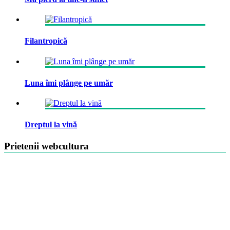
Filantropică
Luna îmi plânge pe umăr
Dreptul la vină
Prietenii webcultura