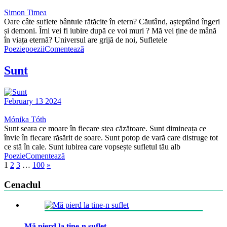
Simon Timea
Oare câte suflete bântuie rătăcite în etern? Căutând, așteptând îngeri
și demoni. Îmi vei fi iubire după ce voi muri ? Mă vei ține de mână
în viața eternă? Universul are grijă de noi, Sufletele
Poezie
poezii
Comentează
Sunt
February 13 2024
Mónika Tóth
Sunt seara ce moare în fiecare stea căzătoare. Sunt dimineața ce
învie în fiecare răsărit de soare. Sunt potop de vară care distruge tot
ce stă în cale. Sunt iubirea care vopsește sufletul tău alb
Poezie
Comentează
1
2
3
…
100
»
Cenaclul
Mă pierd la tine-n suflet