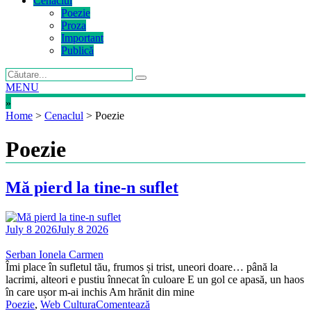
Cenaclul
Poezie
Proza
Important
Publică
MENU
»
Home
>
Cenaclul
>
Poezie
Poezie
Mă pierd la tine-n suflet
July 8 2026
July 8 2026
Serban Ionela Carmen
Îmi place în sufletul tău, frumos și trist, uneori doare… până la
lacrimi, alteori e pustiu înnecat în culoare E un gol ce apasă, un haos
în care ușor m-ai inchis Am hrănit din mine
Poezie
,
Web Cultura
Comentează