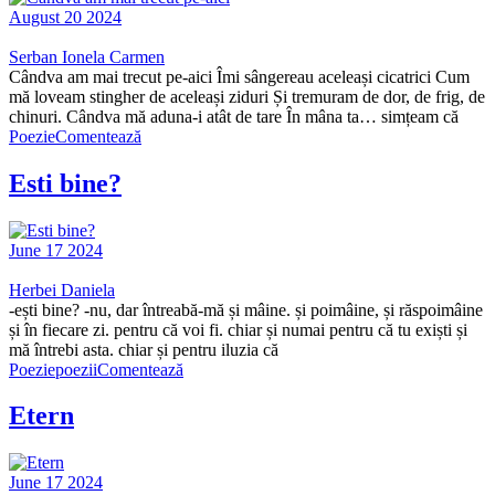
August 20 2024
Serban Ionela Carmen
Cândva am mai trecut pe-aici Îmi sângereau aceleași cicatrici Cum
mă loveam stingher de aceleași ziduri Și tremuram de dor, de frig, de
chinuri. Cândva mă aduna-i atât de tare În mâna ta… simțeam că
Poezie
Comentează
Esti bine?
June 17 2024
Herbei Daniela
-ești bine? -nu, dar întreabă-mă și mâine. și poimâine, și răspoimâine
și în fiecare zi. pentru că voi fi. chiar și numai pentru că tu exiști și
mă întrebi asta. chiar și pentru iluzia că
Poezie
poezii
Comentează
Etern
June 17 2024