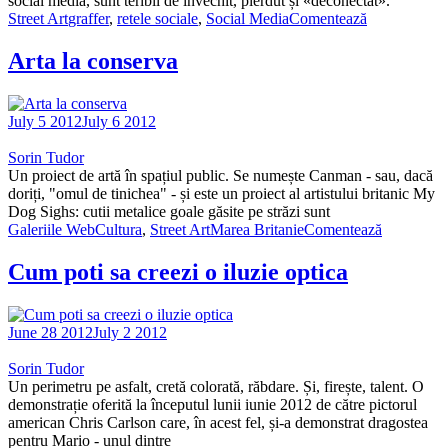
social media, sunt teribil de învechit, pierdut și «deconectat»."
Street Art
graffer
,
retele sociale
,
Social Media
Comentează
Arta la conserva
July 5 2012
July 6 2012
Sorin Tudor
Un proiect de artă în spațiul public. Se numește Canman - sau, dacă
doriți, "omul de tinichea" - și este un proiect al artistului britanic My
Dog Sighs: cutii metalice goale găsite pe străzi sunt
Galeriile WebCultura
,
Street Art
Marea Britanie
Comentează
Cum poti sa creezi o iluzie optica
June 28 2012
July 2 2012
Sorin Tudor
Un perimetru pe asfalt, cretă colorată, răbdare. Și, firește, talent. O
demonstrație oferită la începutul lunii iunie 2012 de către pictorul
american Chris Carlson care, în acest fel, și-a demonstrat dragostea
pentru Mario - unul dintre