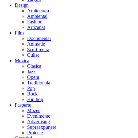
Design
Arhitectura
Ambiental
Fashion
Artizanat
Film
Documentar
Animatie
Scurt metraj
Culise
Muzica
Clasica
Jazz
Opera
Traditionala
Pop
Rock
Hip hop
Paspartu
Muzee
Evenimente
Advertising
Supraexpunere
Proiecte