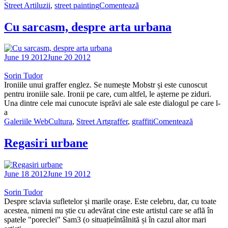
Street Art
iluzii
,
street painting
Comentează
Cu sarcasm, despre arta urbana
June 19 2012
June 20 2012
Sorin Tudor
Ironiile unui graffer englez. Se numește Mobstr și este cunoscut
pentru ironiile sale. Ironii pe care, cum altfel, le așterne pe ziduri.
Una dintre cele mai cunocute isprăvi ale sale este dialogul pe care l-
a
Galeriile WebCultura
,
Street Art
graffer
,
graffiti
Comentează
Regasiri urbane
June 18 2012
June 19 2012
Sorin Tudor
Despre sclavia sufletelor și marile orașe. Este celebru, dar, cu toate
acestea, nimeni nu știe cu adevărat cine este artistul care se află în
spatele "poreclei" Sam3 (o situațieîntâlnită și în cazul altor mari