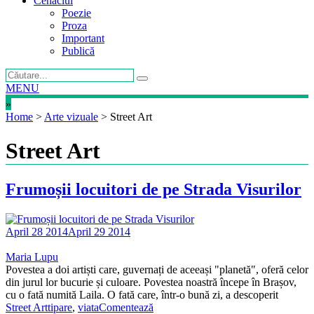
Cenaclul
Poezie
Proza
Important
Publică
MENU
»
Home
>
Arte vizuale
>
Street Art
Street Art
Frumoșii locuitori de pe Strada Visurilor
April 28 2014
April 29 2014
Maria Lupu
Povestea a doi artiști care, guvernați de aceeași "planetă", oferă celor
din jurul lor bucurie și culoare. Povestea noastră începe în Brașov,
cu o fată numită Laila. O fată care, într-o bună zi, a descoperit
Street Art
tipare
,
viata
Comentează