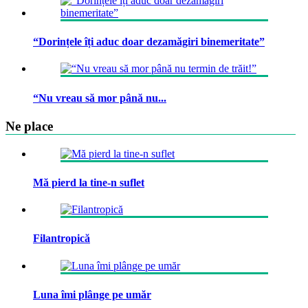
“Dorințele îți aduc doar dezamăgiri binemeritate”
“Nu vreau să mor până nu...
Ne place
Mă pierd la tine-n suflet
Filantropică
Luna îmi plânge pe umăr