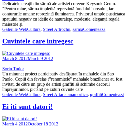
Delicatele creații din sârmă ale artistei coreene Keysook Geum.
"Pentru mine, sârma împletită reprezintă fundalul haosului, iar
contururile umane reprezintă iluminarea. Privitorul umple pustietatea
spațiului negativ cu ideile de naturalețe, modestie, eleganță regală,
maiestrie și,
Galeriile WebCultura
,
Street Art
rochii
,
sarma
Comentează
Cuvintele care intregesc
March 8 2012
March 9 2012
Sorin Tudor
Un minunat proiect participativ desfășurat în mahalele din Sao
Paolo. Copiii din favelas ("renumitele" mahalale braziliene) au fost
invitați de către un grup de artiști graffiti să schimbe decorul
împrejurimilor, pictând pe ziduri cuvinte care
Galeriile WebCultura
,
Street Art
arta anamorfica
,
graffiti
Comentează
Ei iti sunt datori!
March 4 2012
October 18 2012