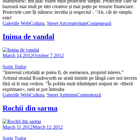
Mărturisesc: îmi plac foarte mult proiectele simple. Proiectele care se
bazează mai mult pe idei creative și mai puțin pe resurse financiare.
Proiectele care îți stârnesc invidia și respectul - "Ah, cât de simplu
este!
Galeriile WebCultura
,
Street Art
creativitate
Comentează
Inima de vandal
March 14 2012
October 7 2012
Sorin Tudor
"Interesul celorlalți ar putea fi, de asemenea, propriul interes."
Artistul stradal Roadsworth ne arată inimile pe lângă care noi trecem
fără să le mai vedem. "În pofida mult trâmbițatei noţiuni de «liberă
exprimare», unii se pot întreaba
Galeriile WebCultura
,
Street Art
inima
Comentează
Rochii din sarma
March 11 2012
March 12 2012
Sorin Tudor