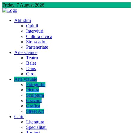
Skip
Friday, 7 August 2026
to
content
Atitudini
Opinii
Interviuri
Cultura civica
Stop-cadru
Parteneriate
Arte scenice
Teatru
Balet
Dans
Circ
Arte vizuale
Fotografie
Pictura
Sculptura
Gravura
Grafica
Street Art
Carte
Literatura
Specialitati
Targuri