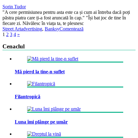
Sorin Tudor
"A cere permisiunea pentru asta este ca și cum ai întreba dacă poți
păstra piatra care ți-a fost aruncată în cap." "Își bat joc de tine în
fiecare zi. Năvălesc în viața ta, te plesnesc
Street Art
advertising
,
Banksy
Comentează
1
2
3
4
»
Cenaclul
Mă pierd la tine-n suflet
Filantropică
Luna îmi plânge pe umăr