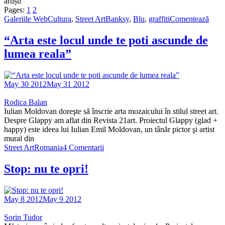
artiști
Pages:
1
2
Galeriile WebCultura
,
Street Art
Banksy
,
Blu
,
graffiti
Comentează
“Arta este locul unde te poti ascunde de
lumea reala”
May 30 2012
May 31 2012
Rodica Balan
Iulian Moldovan doreşte să înscrie arta mozaicului în stilul street art.
Despre Glappy am aflat din Revista 21art. Proiectul Glappy (glad +
happy) este ideea lui Iulian Emil Moldovan, un tânăr pictor şi artist
mural din
Street Art
Romania
4 Comentarii
Stop: nu te opri!
May 8 2012
May 9 2012
Sorin Tudor