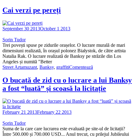
Cai verzi pe pereți
September 30 2013
October 1 2013
Sorin Tudor
Trei povești spuse pe zidurile orașelor. O lucrare murală de mari
dimensiuni realizată, în orașul polonez Białystok, de către artista
Natalia Rak. O lucrare realizată de Banksy pe străzile din Los
Angeles și numită "Better
Street Art
amuzant
,
Banksy
,
graffiti
Comentează
O bucată de zid cu o lucrare a lui Banksy
a fost “luată” și scoasă la licitație
February 21 2013
February 22 2013
Sorin Tudor
Suma de la care care lucrarea este evaluată pe site-ul de licitații?
Între 500.000 și 700.000 USD... Anul trecut, cu prilejul Jubileului