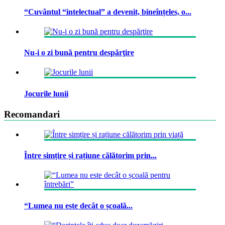
“Cuvântul “intelectual” a devenit, bineînțeles, o...
Nu-i o zi bună pentru despărţire
Jocurile lunii
Recomandari
Între simțire și rațiune călătorim prin...
“Lumea nu este decât o școală...