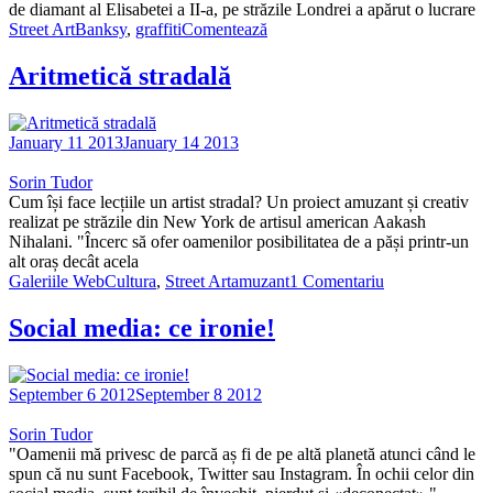
de diamant al Elisabetei a II-a, pe străzile Londrei a apărut o lucrare
Street Art
Banksy
,
graffiti
Comentează
Aritmetică stradală
January 11 2013
January 14 2013
Sorin Tudor
Cum își face lecțiile un artist stradal? Un proiect amuzant și creativ
realizat pe străzile din New York de artisul american Aakash
Nihalani. "Încerc să ofer oamenilor posibilitatea de a păși printr-un
alt oraș decât acela
Galeriile WebCultura
,
Street Art
amuzant
1 Comentariu
Social media: ce ironie!
September 6 2012
September 8 2012
Sorin Tudor
"Oamenii mă privesc de parcă aș fi de pe altă planetă atunci când le
spun că nu sunt Facebook, Twitter sau Instagram. În ochii celor din