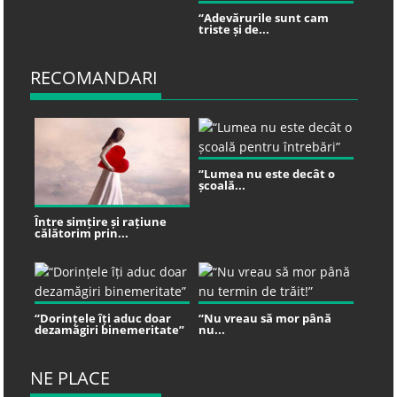
“Adevărurile sunt cam
triste și de...
RECOMANDARI
“Lumea nu este decât o
școală...
Între simțire și rațiune
călătorim prin...
“Dorințele îți aduc doar
“Nu vreau să mor până
dezamăgiri binemeritate”
nu...
NE PLACE