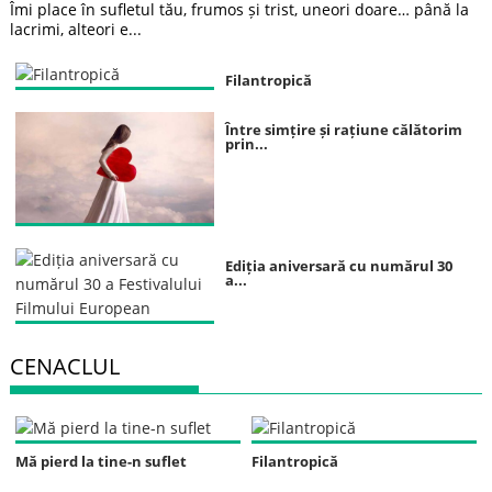
Îmi place în sufletul tău, frumos și trist, uneori doare… până la
lacrimi, alteori e...
Filantropică
Între simțire și rațiune călătorim
prin...
Ediția aniversară cu numărul 30
a...
CENACLUL
Mă pierd la tine-n suflet
Filantropică