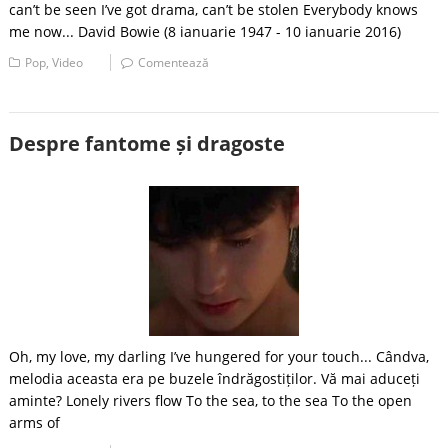
can’t be seen I’ve got drama, can’t be stolen Everybody knows
me now... David Bowie (8 ianuarie 1947 - 10 ianuarie 2016)
Pop
,
Video
Comentează
Despre fantome și dragoste
Oh, my love, my darling I’ve hungered for your touch... Cândva,
melodia aceasta era pe buzele îndrăgostiților. Vă mai aduceți
aminte? Lonely rivers flow To the sea, to the sea To the open
arms of