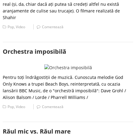
real (și, da, chiar dacă ați putea să credeți altfel nu există
aranjamente de culise sau trucaje). O filmare realizată de
Shahir
Pop
,
Video
Comentează
Orchestra imposibilă
Pentru toți îndrăgostiții de muzică. Cunoscuta melodie God
Only Knows a trupei Beach Boys, reinterpretată, cu ocazia
lansării BBC Music, de o "orchestră imposibilă": Dave Grohl /
Alison Balsom / Lorde / Pharrell Williams /
Pop
,
Video
Comentează
Răul mic vs. Răul mare