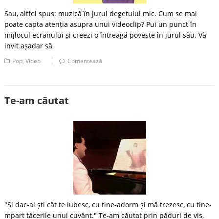
Sau, altfel spus: muzică în jurul degetului mic. Cum se mai
poate capta atenția asupra unui videoclip? Pui un punct în
mijlocul ecranului și creezi o întreagă poveste în jurul său. Vă
invit așadar să
Pop
,
Video
Comentează
Te-am căutat
"Și dac-ai ști cât te iubesc, cu tine-adorm și mă trezesc, cu tine-
mpart tăcerile unui cuvânt." Te-am căutat prin păduri de vis,