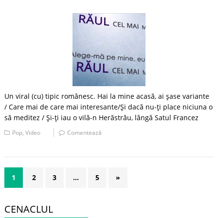
Un viral (cu) tipic românesc. Hai la mine acasă, ai şase variante
/ Care mai de care mai interesante/Şi dacă nu-ţi place niciuna o
să meditez / Şi-ţi iau o vilă-n Herăstrău, lângă Satul Francez
Pop
,
Video
Comentează
1
2
3
…
5
»
CENACLUL