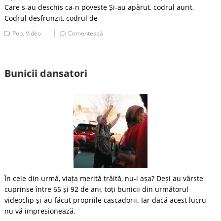
Care s-au deschis ca-n poveste Și-au apărut, codrul aurit,
Codrul desfrunzit, codrul de
Pop
,
Video
Comentează
Bunicii dansatori
În cele din urmă, viața merită trăită, nu-i așa? Deși au vârste
cuprinse între 65 și 92 de ani, toți bunicii din următorul
videoclip și-au făcut propriile cascadorii. Iar dacă acest lucru
nu vă impresionează,