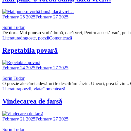
February 25 2025
February 27 2025
Sorin Tudor
De dor... Mai pune-o vorbă bună, dacă vrei, Pentru această vară, pe la
Literatura
dragoste
,
poezii
Comentează
Repetabila povară
February 24 2025
February 27 2025
Sorin Tudor
O poezie ale cărei adevăruri le descifrăm târziu. Uneori, prea târziu.
Literatura
poezii
,
viata
Comentează
Vindecarea de farsă
February 21 2025
February 27 2025
Sorin Tudor