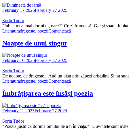
February 17 2025
February 27 2025
Sorin Tudor
"Iubita mea, mai dormi tu, oare?" Ce zi frumoasă! Ger şi soare. Iubit
Literatura
dragoste
,
poezii
Comentează
Noapte de unul singur
February 16 2025
February 27 2025
Sorin Tudor
De noapte, de dragoste... Aud un pian prin zăpezi cristaline Şi nu sunt
Literatura
dragoste
,
poezii
Comentează
Îmbrățișarea este însăși poezia
February 11 2025
February 27 2025
Sorin Tudor
"Poezia justifică dorința omului de a fi în viață." "Cuvintele sunt mate