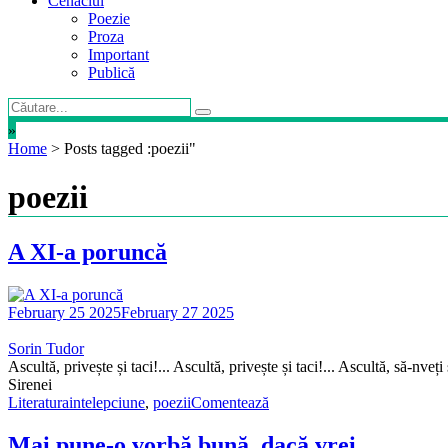
Cenaclul
Poezie
Proza
Important
Publică
»
Home
>
Posts tagged :poezii"
poezii
A XI-a poruncă
February 25 2025
February 27 2025
Sorin Tudor
Ascultă, privește și taci!... Ascultă, privește și taci!... Ascultă, să-nveți
Sirenei
Literatura
intelepciune
,
poezii
Comentează
Mai pune-o vorbă bună, dacă vrei…