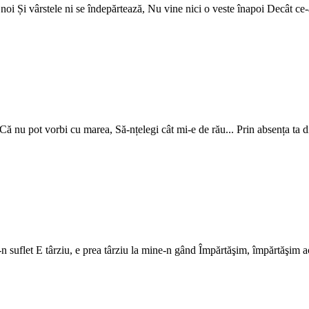
re noi Și vârstele ni se îndepărtează, Nu vine nici o veste înapoi Decât ce
a Că nu pot vorbi cu marea, Să-nțelegi cât mi-e de rău... Prin absența t
n suflet E târziu, e prea târziu la mine-n gând Împărtăşim, împărtăşim ac