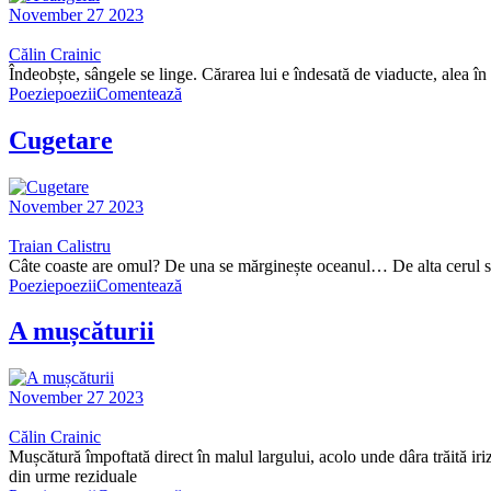
November 27 2023
Călin Crainic
Îndeobște, sângele se linge. Cărarea lui e îndesată de viaducte, alea în
Poezie
poezii
Comentează
Cugetare
November 27 2023
Traian Calistru
Câte coaste are omul? De una se mărginește oceanul… De alta cerul se a
Poezie
poezii
Comentează
A mușcăturii
November 27 2023
Călin Crainic
Mușcătură împoftată direct în malul largului, acolo unde dâra trăită ir
din urme reziduale