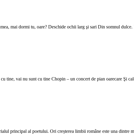
a mea, mai dormi tu, oare? Deschide ochii larg şi sari Din somnul dulce
 cu tine, vai nu sunt cu tine Chopin – un concert de pian oarecare Şi ca
rialul principal al poetului. Ori creșterea limbii române este una dintre 