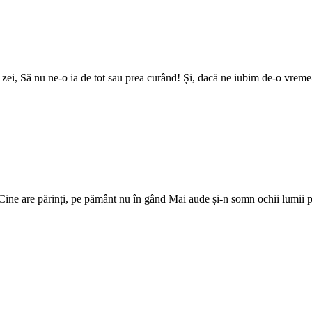
 zei, Să nu ne-o ia de tot sau prea curând! Și, dacă ne iubim de-o vrem
.. Cine are părinți, pe pământ nu în gând Mai aude și-n somn ochii lumii