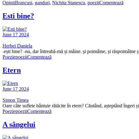
Opinii
Brancusi
,
ganduri
,
Nichita Stanescu
,
poezii
Comentează
Esti bine?
June 17 2024
Herbei Daniela
-ești bine? -nu, dar întreabă-mă și mâine. și poimâine, și răspoimâine și 
Poezie
poezii
Comentează
Etern
June 17 2024
Simon Timea
Oare câte suflete bântuie rătăcite în etern? Căutând, așteptând îngeri ș
Poezie
poezii
Comentează
A sângelui