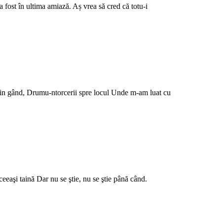
-a fost în ultima amiază. Aș vrea să cred că totu-i
a din gând, Drumu-ntorcerii spre locul Unde m-am luat cu
eeaşi taină Dar nu se ştie, nu se ştie până când.