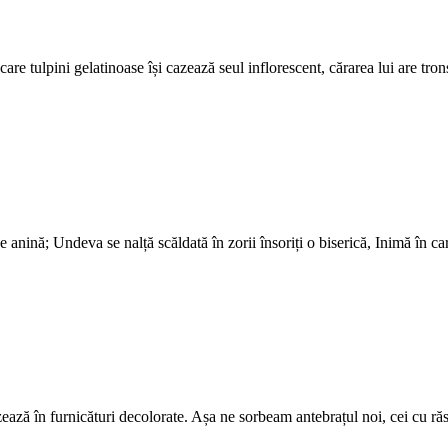
 care tulpini gelatinoase își cazează seul inflorescent, cărarea lui are t
nină; Undeva se nalță scăldată în zorii însoriți o biserică, Inimă în ca
izează în furnicături decolorate. Așa ne sorbeam antebrațul noi, cei cu r