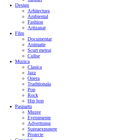
Design
Arhitectura
Ambiental
Fashion
Artizanat
Film
Documentar
Animatie
Scurt metraj
Culise
Muzica
Clasica
Jazz
Opera
Traditionala
Pop
Rock
Hip hop
Paspartu
Muzee
Evenimente
Advertising
Supraexpunere
Proiecte