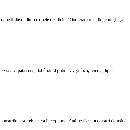
ronsoane lipite cu limba, unele de altele. Când eram mici lingeam și așa
re viața capătă sens, dobândind putință… Și încă, femeia, lipită
ăspunsurile ne-ntrebate, ca în copilarie când ne făceam ceasuri de mână