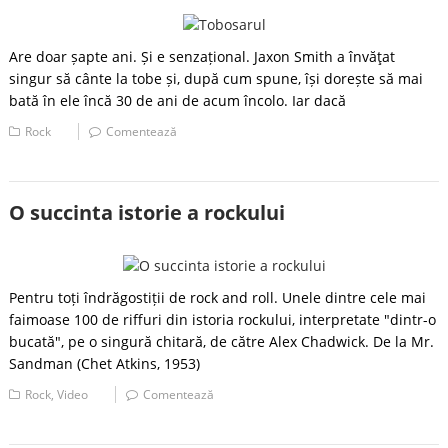
Are doar șapte ani. Și e senzațional. Jaxon Smith a învăţat
singur să cânte la tobe și, după cum spune, își dorește să mai
bată în ele încă 30 de ani de acum încolo. Iar dacă
Rock
Comentează
O succinta istorie a rockului
Pentru toți îndrăgostiții de rock and roll. Unele dintre cele mai
faimoase 100 de riffuri din istoria rockului, interpretate "dintr-o
bucată", pe o singură chitară, de către Alex Chadwick. De la Mr.
Sandman (Chet Atkins, 1953)
Rock
,
Video
Comentează