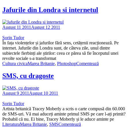
Jafurile din Londra si internetul
August 11 2011
August 12 2011
Sorin Tudor
În fața violențelor și jafurilor fără sens, cetățenii reacționează. Pe
internet. Jafurile din Londra sunt, de câteva zile, unul dintre
subiectele fierbinți ale știrilor: ceea ce părea să fie începutul unei
revolte sociale s-a transformat
Cultura civica
Marea Britanie
,
Photoshop
Comentează
SMS, cu dragoste
August 9 2011
August 10 2011
Sorin Tudor
Artista britanică Tracey Moberly a scris o carte compusă din 60.000
de SMS-uri. Vă mai aduceți aminte primul SMS pe care l-ați primit?
Probabil că nu. Ei bine, Tracey Moberly și le aduce aminte pe
Literatura
Marea Britanie
,
SMS
Comentează