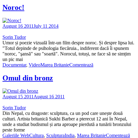
Noroc!
August 16 2011
July 11 2014
Sorin Tudor
Umor și poezie vizuală într-un film despre noroc. Și despre lipsa lui.
"Totul depinde de psihologia fiecăruia., indiferent dacă îi spunem
"noroc, "şansă" sau "soartă". Norocul, totuși, ne face să ne simțim
un pic mai
Documentar
,
Video
Marea Britanie
Comentează
Omul din bronz
August 15 2011
August 16 2011
Sorin Tudor
Din Nepal, cu dragoste: sculptura, ca un pod care unește două
culturi. Artista britanică Sukhi Barber a pterecut 12 ani în Nepal,
unde a studiat budismul și arta aproape pierdută a tunării bronzului
peste forme
Galeriile WebCultura
,
Sculptura
India
,
Marea Britanie
Comentează