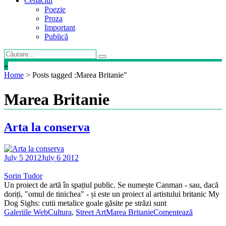
Cenaclul
Poezie
Proza
Important
Publică
»
Home
>
Posts tagged :Marea Britanie"
Marea Britanie
Arta la conserva
July 5 2012
July 6 2012
Sorin Tudor
Un proiect de artă în spațiul public. Se numește Canman - sau, dacă
doriți, "omul de tinichea" - și este un proiect al artistului britanic My
Dog Sighs: cutii metalice goale găsite pe străzi sunt
Galeriile WebCultura
,
Street Art
Marea Britanie
Comentează