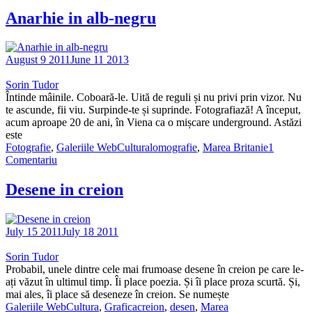
Anarhie in alb-negru
August 9 2011
June 11 2013
Sorin Tudor
Întinde mâinile. Coboară-le. Uită de reguli și nu privi prin vizor. Nu
te ascunde, fii viu. Surpinde-te și suprinde. Fotografiază! A început,
acum aproape 20 de ani, în Viena ca o mișcare underground. Astăzi
este
Fotografie
,
Galeriile WebCultura
lomografie
,
Marea Britanie
1
Comentariu
Desene in creion
July 15 2011
July 18 2011
Sorin Tudor
Probabil, unele dintre cele mai frumoase desene în creion pe care le-
ați văzut în ultimul timp. Îi place poezia. Și îi place proza scurtă. Și,
mai ales, îi place să deseneze în creion. Se numește
Galeriile WebCultura
,
Grafica
creion
,
desen
,
Marea