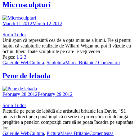
Microsculpturi
March 11 2012
March 12 2012
Sorin Tudor
Unii spun că reprezintă cea de a opta minune a lumii. Fie și pentru
faptul că sculpturile realizate de Willard Wigan nu pot fi văzute cu
ochiul liber. Toate sculpturile pe care le veți vedea
Pages:
1
2
3
Galeriile WebCultura
,
Sculptura
Marea Britanie
2 Comentarii
Pene de lebada
February 28 2012
February 29 2012
Sorin Tudor
Picturile pe pene de lebădă ale artistului britanic Ian Davie. "Să
pictezi direct pe o pană implică o serie de provocări: o îndelungă
pregătire a penelor, compoziţii care să se poata încadra pe suprafața
lor,
Galeriile WebCultura
,
Pictura
Marea Britanie
Comentează