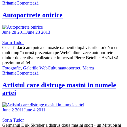
Britanie
Comentează
Autoportrete onirice
June 28 2011
June 23 2013
Sorin Tudor
Ce ar fi dacă am putea cunoaște oamenii după visurile lor? Nu cu
mult timp în urmă prezentam pe WebCultura zece autoportrete
uluitor de creative realizate de francezul Pierre Beteille. Astăzi vă
prezint un altfel
Fotografie
,
Galeriile WebCultura
autoportret
,
Marea
Britanie
Comentează
Artistul care distruge masini in numele
artei
June 2 2011
June 4 2011
Sorin Tudor
Germanul Dirk Skreber a distrus două mașini sport - un Mitsubishi