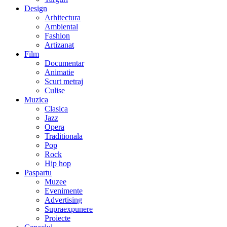
Design
Arhitectura
Ambiental
Fashion
Artizanat
Film
Documentar
Animatie
Scurt metraj
Culise
Muzica
Clasica
Jazz
Opera
Traditionala
Pop
Rock
Hip hop
Paspartu
Muzee
Evenimente
Advertising
Supraexpunere
Proiecte