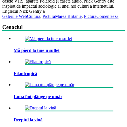
casete VHS, aparate Polaroid şi casete audio, Nick Gentry este
inspirat de impactul sociologic al unei noi culturi a internetului.
Englezul Nick Gentry a
Galeriile WebCultura
,
Pictura
Marea Britanie
,
Pictura
Comentează
Cenaclul
Mă pierd la tine-n suflet
Filantropică
Luna îmi plânge pe umăr
Dreptul la vină