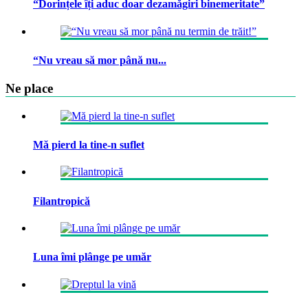
“Dorințele îți aduc doar dezamăgiri binemeritate”
“Nu vreau să mor până nu...
Ne place
Mă pierd la tine-n suflet
Filantropică
Luna îmi plânge pe umăr