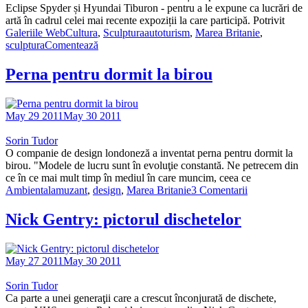
Eclipse Spyder și Hyundai Tiburon - pentru a le expune ca lucrări de
artă în cadrul celei mai recente expoziții la care participă. Potrivit
Galeriile WebCultura
,
Sculptura
autoturism
,
Marea Britanie
,
sculptura
Comentează
Perna pentru dormit la birou
May 29 2011
May 30 2011
Sorin Tudor
O companie de design londoneză a inventat perna pentru dormit la
birou. "Modele de lucru sunt în evoluţie constantă. Ne petrecem din
ce în ce mai mult timp în mediul în care muncim, ceea ce
Ambiental
amuzant
,
design
,
Marea Britanie
3 Comentarii
Nick Gentry: pictorul dischetelor
May 27 2011
May 30 2011
Sorin Tudor
Ca parte a unei generaţii care a crescut înconjurată de dischete,