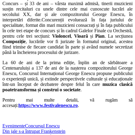
Concurs – și 33 de ani – vârsta maximă admisă, tinerii muzicieni
susțin recitaluri cu unele dintre cele mai cunoscute lucrări ale
secolului XX, dar și ale compozitorului George Enescu, în
interpretări diferite.Concurenții evoluează în fața juriului de
specialitate, format din mari muzicieni consacrați și în fața publicului
în cele trei etape de concurs și în cadrul Galelor Finale cu Orchestră,
pentru cele trei secțiuni:
Violoncel
,
Vioară
și
Pian
. La secțiunea
Compoziție
, lucrările vor fi jurizate în formatul original, acestea
fiind trimise de fiecare candidat în parte și având numele secretizat
până la încheierea procesului de jurizare.
La 60 de ani de la prima ediție, înplin an de sărbătoare a
Centenaruluiși a 137 de ani de la nașterea compozitorului George
Enescu, Concursul Internațional George Enescu propune publicului
o experiență unică, și extinde perspectivele culturale și educaționale
într-un început de dezbatere despre felul în care
muzica clasică
poatetransforma și construi o societate
.
Pentru mai multe detalii, vă rugăm să
accesați:
https://www.festivalenescu.ro
.
Evenimente
Concursul Enescu
Post
Din jale s-a întrupat Frankenstein