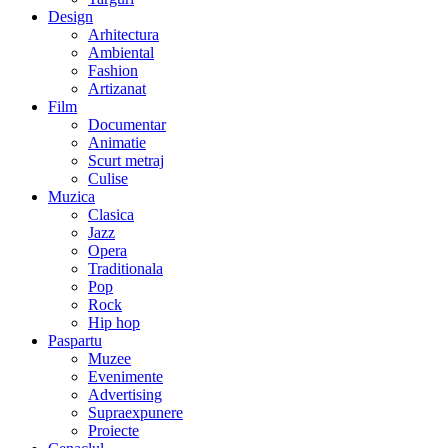
Design
Arhitectura
Ambiental
Fashion
Artizanat
Film
Documentar
Animatie
Scurt metraj
Culise
Muzica
Clasica
Jazz
Opera
Traditionala
Pop
Rock
Hip hop
Paspartu
Muzee
Evenimente
Advertising
Supraexpunere
Proiecte