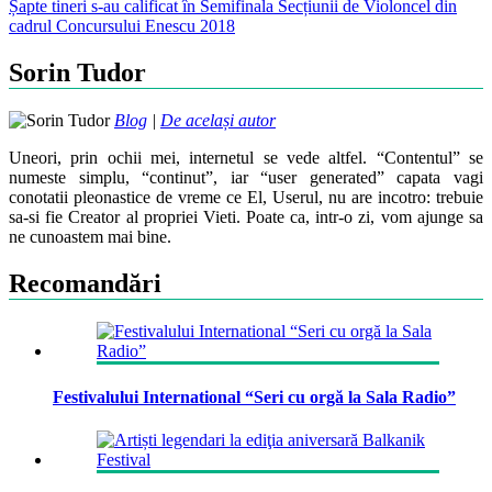
Șapte tineri s-au calificat în Semifinala Secțiunii de Violoncel din
navigation
cadrul Concursului Enescu 2018
Sorin Tudor
Blog
|
De același autor
Uneori, prin ochii mei, internetul se vede altfel. “Contentul” se
numeste simplu, “continut”, iar “user generated” capata vagi
conotatii pleonastice de vreme ce El, Userul, nu are incotro: trebuie
sa-si fie Creator al propriei Vieti. Poate ca, intr-o zi, vom ajunge sa
ne cunoastem mai bine.
Recomandări
Festivalului International “Seri cu orgă la Sala Radio”