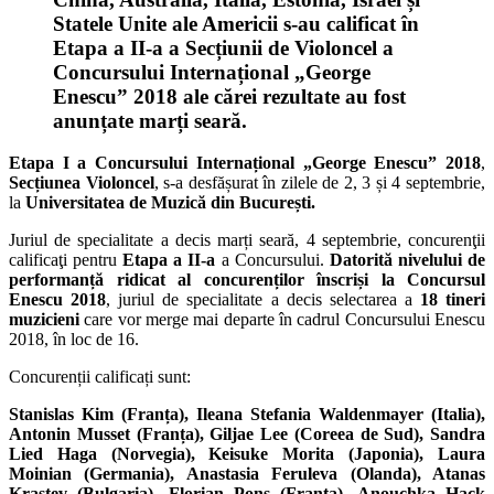
Statele Unite ale Americii s-au calificat în
Etapa a II-a a Secțiunii de Violoncel a
Concursului Internațional „George
Enescu” 2018 ale cărei rezultate au fost
anunțate marți seară.
Etapa I a Concursului Internațional „George Enescu” 2018
,
Secțiunea Violoncel
, s-a desfășurat în zilele de 2, 3 și 4 septembrie,
la
Universitatea de Muzică din București
.
Juriul de specialitate a decis marți seară, 4 septembrie, concurenţii
calificaţi pentru
Etapa a II-a
a Concursului.
Datorită nivelului de
performanță ridicat al concurenților înscriși la Concursul
Enescu 2018
, juriul de specialitate a decis selectarea a
18 tineri
muzicieni
care vor merge mai departe în cadrul Concursului Enescu
2018, în loc de 16.
Concurenții calificați sunt:
Stanislas Kim (Franța), Ileana Stefania
Waldenmayer (Italia),
Antonin Musset (Franța), Giljae Lee (Coreea de Sud), Sandra
Lied Haga (Norvegia), Keisuke Morita (Japonia), Laura
Moinian (Germania), Anastasia Feruleva (Olanda), Atanas
Krastev (Bulgaria), Florian Pons (Franța), Anouchka Hack