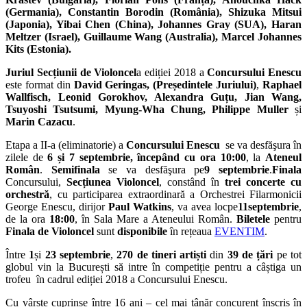
(Germania), Constantin Borodin (România), Shizuka Mitsui
(Japonia), Yibai Chen (China), Johannes Gray (SUA), Haran
Meltzer (Israel), Guillaume Wang (Australia),
Marcel Johannes
Kits (Estonia).
J
uriul Secțiunii de Violoncel
a ediției 2018 a
Concursului Enescu
este format din
David Geringas, (Președintele Juriului)
,
Raphael
Wallfisch, Leonid Gorokhov, Alexandra Guțu, Jian Wang,
Tsuyoshi Tsutsumi, Myung-Wha Chung, Philippe Muller
și
Marin Cazacu
.
Etapa a II-a (eliminatorie) a
Concursului Enescu
se va desfăşura în
zilele de
6 și 7 septembrie, începând cu ora 10:00
, la
Ateneul
Român
.
Semifinala
se va desfăşura pe
9 septembrie
.
Finala
Concursului,
Secțiunea Violoncel
, constând în
trei concerte cu
orchestră
, cu participarea extraordinară a Orchestrei Filarmonicii
George Enescu, dirijor
Paul Watkins
, va avea locpe
11septembrie
,
de la ora
18:00
, în Sala Mare a Ateneului Român.
Biletele
pentru
Finala de Violoncel
sunt
disponibile
în rețeaua
EVENTIM
.
Între
1
și
23 septembrie
,
270 de tineri artiști
din
39 de țări
pe tot
globul vin la București să intre în competiție pentru a câștiga un
trofeu în cadrul ediției 2018 a Concursului Enescu.
Cu vârste cuprinse între 16 ani – cel mai tânăr concurent înscris în