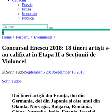
Cenaclul
Poezie
Proza
Important
Publică
»
Home
>
Paspartu
>
Evenimente
>
Concursul Enescu 2018: 18 tineri artiști s-
au calificat în Etapa II a Secțiunii de
Violoncel
September 5 2018
September 16 2018
Sorin Tudor
Doi tineri artiști din Franța, doi din
Germania, doi din Japonia și câte unul din
Olanda, Norvegia, Bulgaria, România,
China, Australia, Italia, Estonia, Israel și