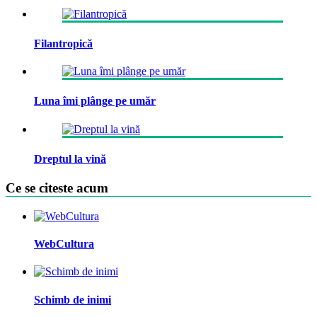
Filantropică
Luna îmi plânge pe umăr
Dreptul la vină
Ce se citeste acum
WebCultura
Schimb de inimi