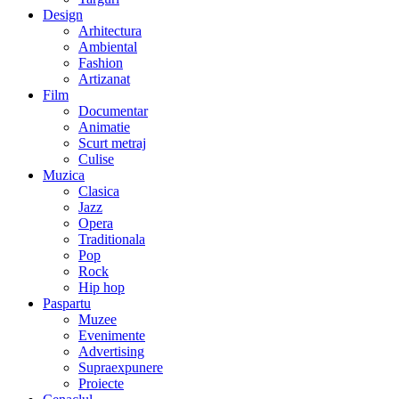
Design
Arhitectura
Ambiental
Fashion
Artizanat
Film
Documentar
Animatie
Scurt metraj
Culise
Muzica
Clasica
Jazz
Opera
Traditionala
Pop
Rock
Hip hop
Paspartu
Muzee
Evenimente
Advertising
Supraexpunere
Proiecte