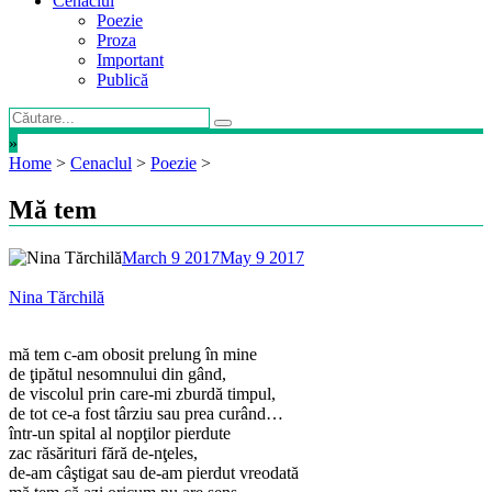
Cenaclul
Poezie
Proza
Important
Publică
»
Home
>
Cenaclul
>
Poezie
>
Mă tem
March 9 2017
May 9 2017
Nina Tărchilă
mă tem c-am obosit prelung în mine
de ţipătul nesomnului din gând,
de viscolul prin care-mi zburdă timpul,
de tot ce-a fost târziu sau prea curând…
într-un spital al nopţilor pierdute
zac răsărituri fără de-nţeles,
de-am câştigat sau de-am pierdut vreodată