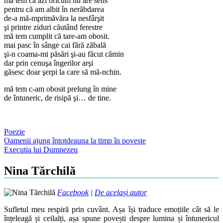
mă tem că azi oricum nu are sens
pentru că am albit în nerăbdarea
de-a mă-mprimăvăra la nesfârşit
şi printre ziduri căutând ferestre
mă tem cumplit că tare-am obosit.
mai pasc în sânge cai fără zăbală
şi-n coama-mi păsări şi-au făcut cămin
dar prin cenuşa îngerilor arşi
găsesc doar şerpi la care să mă-nchin.
mă tem c-am obosit prelung în mine
de întuneric, de risipă şi… de tine.
Poezie
Post
Oamenii ajung întotdeauna la timp în poveste
Executia lui Dumnezeu
navigation
Nina Tărchilă
Facebook
|
De același autor
Sufletul meu respiră prin cuvânt. Așa își traduce emoțiile cât să le
înțeleagă și ceilalți, așa spune povești despre lumina și întunericul