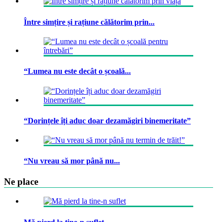
Între simțire și rațiune călătorim prin...
“Lumea nu este decât o școală...
“Dorințele îți aduc doar dezamăgiri binemeritate”
“Nu vreau să mor până nu...
Ne place