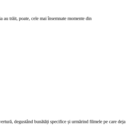
ânia au trăit, poate, cele mai însemnate momente din
uvertură, degustând bunătăți specifice și urmărind filmele pe care deja