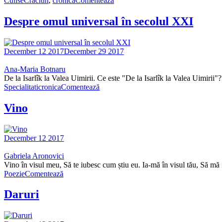
Culise
Craciun
,
cronica
Comentează
Despre omul universal în secolul XXI
December 12 2017
December 29 2017
Ana-Maria Botnaru
De la Isarlîk la Valea Uimirii. Ce este "De la Isarlîk la Valea Uimirii
Specialitati
cronica
Comentează
Vino
December 12 2017
Gabriela Aronovici
Vino în visul meu, Să te iubesc cum știu eu. Ia-mă în visul tău, Să m
Poezie
Comentează
Daruri