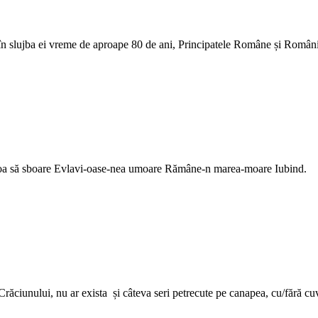
ii și în slujba ei vreme de aproape 80 de ani, Principatele Române și Rom
 poa să sboare Evlavi-oase-nea umoare Rămâne-n marea-moare Iubind.
e Crăciunului, nu ar exista și câteva seri petrecute pe canapea, cu/fără c