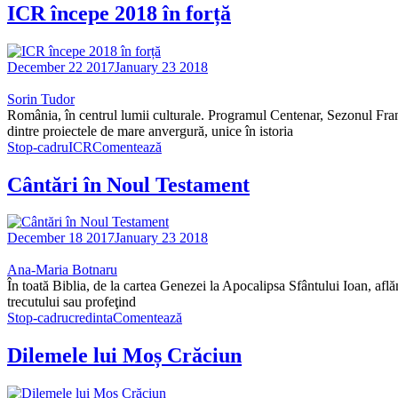
ICR începe 2018 în forță
December 22 2017
January 23 2018
Sorin Tudor
România, în centrul lumii culturale. Programul Centenar, Sezonul Fr
dintre proiectele de mare anvergură, unice în istoria
Stop-cadru
ICR
Comentează
Cântări în Noul Testament
December 18 2017
January 23 2018
Ana-Maria Botnaru
În toată Biblia, de la cartea Genezei la Apocalipsa Sfântului Ioan, află
trecutului sau profeţind
Stop-cadru
credinta
Comentează
Dilemele lui Moș Crăciun