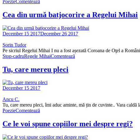
Poezie
Comentează
Cea din urmă batjocorire a Regelui Mihai
December 15 2017
December 26 2017
Sorin Tudor
Pe sicriul Regelui Mihai I nu a fost așezată Coroana de Oţel a Românie
Stop-cadru
Regele Mihai
Comentează
Tu, care mereu pleci
December 15 2017
Ancu C.
Tu, care mereu pleci, îmi aduc aminte, mă țin de cuvinte.. Vara caldă
Poezie
Comentează
Ce le voi spune copiilor mei despre regi?