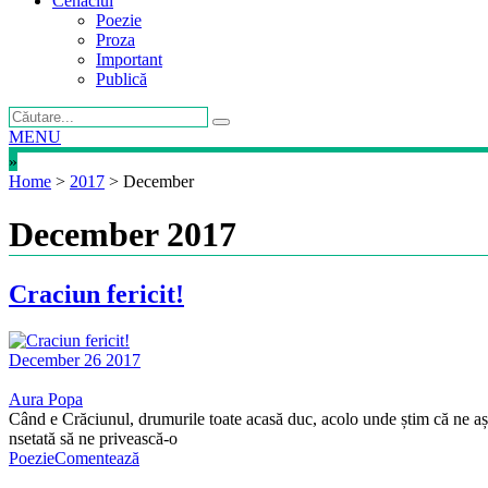
Cenaclul
Poezie
Proza
Important
Publică
MENU
»
Home
>
2017
>
December
December 2017
Craciun fericit!
December 26 2017
Aura Popa
Când e Crăciunul, drumurile toate acasă duc, acolo unde știm că ne așt
nsetată să ne privească-o
Poezie
Comentează