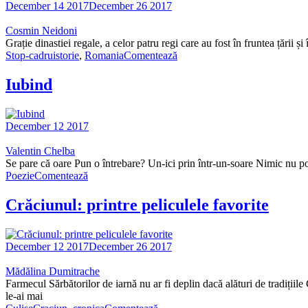
December 14 2017
December 26 2017
Cosmin Neidoni
Grație dinastiei regale, a celor patru regi care au fost în fruntea țăr
Stop-cadru
istorie
,
Romania
Comentează
Iubind
December 12 2017
Valentin Chelba
Se pare că oare Pun o întrebare? Un-ici prin într-un-soare Nimic nu
Poezie
Comentează
Crăciunul: printre peliculele favorite
December 12 2017
December 26 2017
Mădălina Dumitrache
Farmecul Sărbătorilor de iarnă nu ar fi deplin dacă alături de tradițiil
le-ai mai