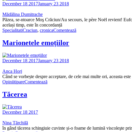
December 18 2017
January 23 2018
Mădălina Dumitrache
Păzea, se-ntoarce Moş Crăciun/Au secours, le père Noël revient! Euforia 
același timp, este în concordanță
Specialitati
Craciun
,
cronica
Comentează
Marionetele emoțiilor
December 18 2017
January 23 2018
Anca Horj
Când se vorbește despre acceptare, de cele mai multe ori, aceasta este p
Opinii
tipare
Comentează
Tăcerea
December 18 2017
Nina Tărchilă
în gând tăcerea schingiuie cuvinte și-o foame de lumină viscoleşte print