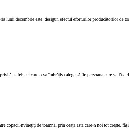
lunii decembrie este, desigur, efectul eforturilor producătorilor de toate
rivită astfel: cel care o va îmbrățișa alege să fie persoana care va lăsa 
re copacii-nvineţiţi de toamnă, prin ceaţa asta care-n noi tot creşte. fâ