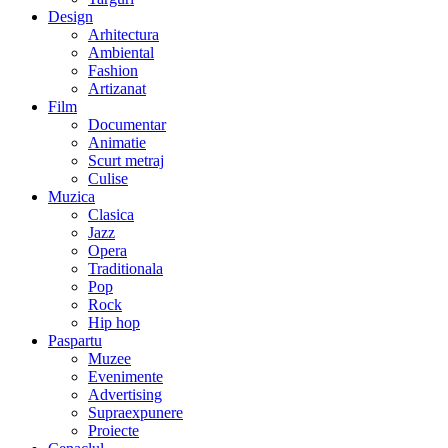
Design
Arhitectura
Ambiental
Fashion
Artizanat
Film
Documentar
Animatie
Scurt metraj
Culise
Muzica
Clasica
Jazz
Opera
Traditionala
Pop
Rock
Hip hop
Paspartu
Muzee
Evenimente
Advertising
Supraexpunere
Proiecte