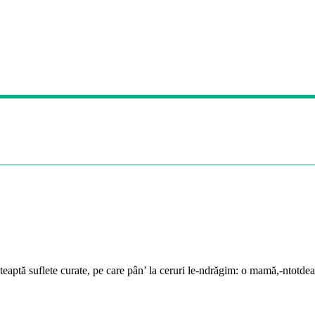
eaptă suflete curate, pe care pân’ la ceruri le-ndrăgim: o mamă,-ntotdea