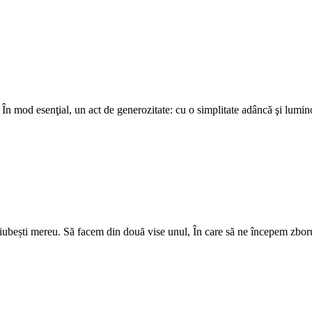
"? În mod esenţial, un act de generozitate: cu o simplitate adâncă şi lu
ă iubești mereu. Să facem din două vise unul, În care să ne începem zbo