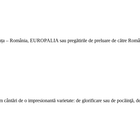
anța – România, EUROPALIA sau pregătirile de preluare de către Români
m cântări de o impresionantă varietate: de glorificare sau de pocăinţă, d