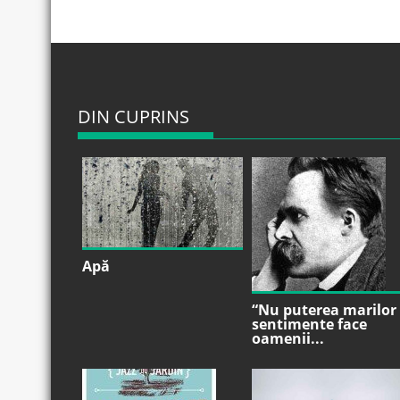
DIN CUPRINS
Apă
“Nu puterea marilor
sentimente face
oamenii...