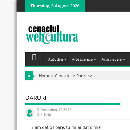
Skip
Thursday, 6 August 2026
to
content
Atitudini
Arte scenice
Arte vizuale
»
Home
>
Cenaclul
>
Poezie
>
DARURI
December 12 2017
Ki Drim
Ți-am dat o floare, tu mi-ai dat o mie