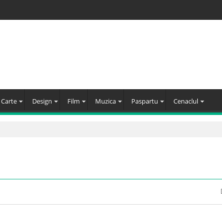
Carte
Design
Film
Muzica
Paspartu
Cenaclul