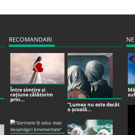
RECOMANDARI
NE
Între simțire și
Mă 
rațiune călătorim
suf
prin...
“Lumea nu este decât
o școală...