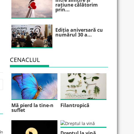
Între simțire și
rațiune călătorim
prin...
Ediția aniversară cu
numărul 30 a...
CENACLUL
Mă pierd la tine-n
Filantropică
suflet
în
Dreptul la vină