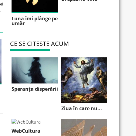
ei
.
Luna îmi plânge pe
umăr
CE SE CITESTE ACUM
Speranța disperării
Ziua în care nu...
WebCultura