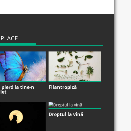
 PLACE
pierd la tine-n
Filantropică
let
Dreptul la vină