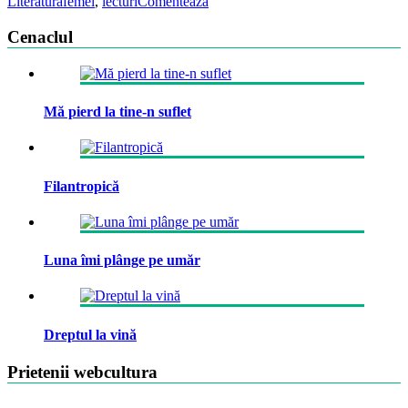
Literatura
femei
,
lecturi
Comentează
Cenaclul
Mă pierd la tine-n suflet
Filantropică
Luna îmi plânge pe umăr
Dreptul la vină
Prietenii webcultura