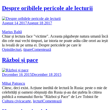
Despre oribilele pericole ale lecturii
August 14 2017
August 18 2017
Marius Baltă
Chiar și lectura face "victime". Aceasta păgubește natura umană încă
din cele mai vechi timpuri, iar istoria ne poate arăta câte orori au ieșit
la iveală de pe urma ei. Despre pericolele pe care le
Opinii
lecturi
,
tipare
Comentează
Război și pace
December 16 2015
December 18 2015
Mihai Patrascu
Citesc, deci exist. Acțiune inedită de lectură în Rusia: peste o mie de
celebrități și oameni obișnuiți din Rusia și-au dat ștafeta în citirea
publică a romanului fluviu "Război și Pace" de Lev Tolstoi fie
Cultura civica
carte
,
lecturi
Comentează