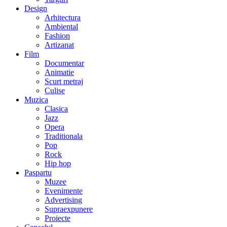
Design
Arhitectura
Ambiental
Fashion
Artizanat
Film
Documentar
Animatie
Scurt metraj
Culise
Muzica
Clasica
Jazz
Opera
Traditionala
Pop
Rock
Hip hop
Paspartu
Muzee
Evenimente
Advertising
Supraexpunere
Proiecte