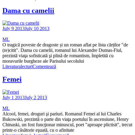
Dama cu camelii
July 9 2013
July 10 2013
ML
O tragică poveste de dragoste și un roman aflat pe lista cărților "de
(re)citit". Dama cu camelii, romanul lui Alexandre Dumas-Fiul,
prezintă viaţa sofisticată şi plină de romantism, împletită cu
moravurile burgheze ale Parisului secolului
Literatura
lecturi
Comentează
Femei
July 1 2013
July 2 2013
ML
Alcool, femei, droguri şi pariuri. Romanul Femei al lui Charles
Bukowski, prezintă o parte din viaţa poetului în ascensiune, Henry
Chinaski, un fost funcţionar minuscul, poet "aproape plictisit", trecut
printr-o căsătorie eşuată, cu o afinitate