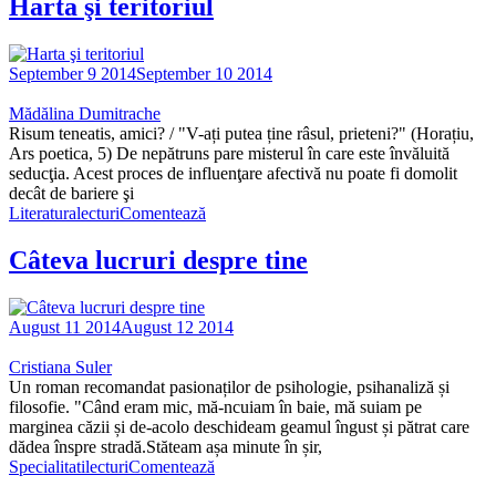
Harta şi teritoriul
September 9 2014
September 10 2014
Mădălina Dumitrache
Risum teneatis, amici? / "V-ați putea ține râsul, prieteni?" (Horațiu,
Ars poetica, 5) De nepătruns pare misterul în care este învăluită
seducţia. Acest proces de influenţare afectivă nu poate fi domolit
decât de bariere şi
Literatura
lecturi
Comentează
Câteva lucruri despre tine
August 11 2014
August 12 2014
Cristiana Suler
Un roman recomandat pasionaților de psihologie, psihanaliză și
filosofie. "Când eram mic, mă-ncuiam în baie, mă suiam pe
marginea căzii și de-acolo deschideam geamul îngust și pătrat care
dădea înspre stradă.Stăteam așa minute în șir,
Specialitati
lecturi
Comentează