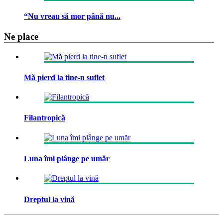
“Nu vreau să mor până nu...
Ne place
Mă pierd la tine-n suflet
Filantropică
Luna îmi plânge pe umăr
Dreptul la vină