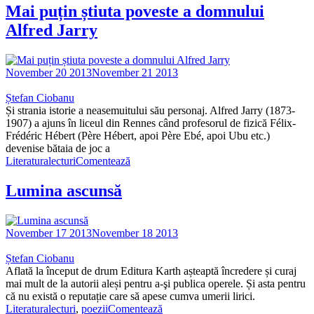
Mai puțin știuta poveste a domnului
Alfred Jarry
November 20 2013
November 21 2013
Ștefan Ciobanu
Și strania istorie a neasemuitului său personaj. Alfred Jarry (1873-
1907) a ajuns în liceul din Rennes când profesorul de fizică Félix-
Frédéric Hébert (Père Hébert, apoi Père Ebé, apoi Ubu etc.)
devenise bătaia de joc a
Literatura
lecturi
Comentează
Lumina ascunsă
November 17 2013
November 18 2013
Ștefan Ciobanu
Aflată la început de drum Editura Karth așteaptă încredere și curaj
mai mult de la autorii aleși pentru a-şi publica operele. Și asta pentru
că nu există o reputație care să apese cumva umerii lirici.
Literatura
lecturi
,
poezii
Comentează