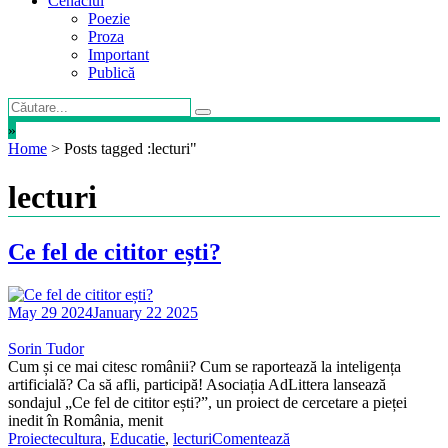
Cenaclul
Poezie
Proza
Important
Publică
»
Home
>
Posts tagged :lecturi"
lecturi
Ce fel de cititor ești?
May 29 2024
January 22 2025
Sorin Tudor
Cum și ce mai citesc românii? Cum se raportează la inteligența
artificială? Ca să afli, participă! Asociația AdLittera lansează
sondajul „Ce fel de cititor ești?”, un proiect de cercetare a pieței
inedit în România, menit
Proiecte
cultura
,
Educatie
,
lecturi
Comentează