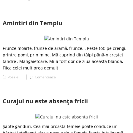
Amintiri din Templu
Frunze moarte, frunze de aramă, frunze... Peste tot: pe crengi,
printre pomi, prin mine. Mă cuprind din tălpi până-n creştet
tandre , Mângâietoare. Mi-a fost dor de ziua aceasta blândă,
Fiica celei mult prea demult
Poezie
Comentează
Curajul nu este absenţa fricii
Șapte gânduri. Cea mai proastă femeie poate conduce un
bărbat inteligent, dar e nevoie de o femeie foarte inteligentă