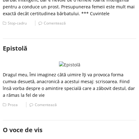
pentru a conduce un prost. Presupunerea femeii este mult mai
exactă decât certitudinea bărbatului. *** Cuvintele
Stop-cadru
Comentează
Epistolă
Dragul meu, Îmi imaginez câtă uimire îţi va provoca forma
cumva desuetă, anacronică a acestui mesaj: scrisoarea. Fiind
însă vorba despre o amintire specială care a zăbovit destul, dar
a rămas la fel de vie
Proza
Comentează
O voce de vis