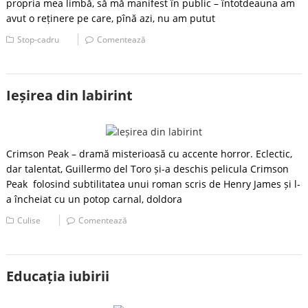
propria mea limbă, să mă manifest în public – întotdeauna am
avut o reținere pe care, pînă azi, nu am putut
Stop-cadru
Comentează
Ieșirea din labirint
Crimson Peak – dramă misterioasă cu accente horror. Eclectic,
dar talentat, Guillermo del Toro și-a deschis pelicula Crimson
Peak folosind subtilitatea unui roman scris de Henry James și l-
a încheiat cu un potop carnal, doldora
Culise
Comentează
Educația iubirii