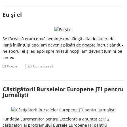
Eu şi el
Se făcea că eram două seminţe una lângă alta doi lujeri de
liană înlănţuiţi apoi am devenit păsări de noapte încrucişându-
ne zborul el şi eu apoi spre miezul nopţii am devenit lumini pe
cer eu
Poezie
Comentează
Câștigătorii Burselelor Europene JTI pentru
Jurnaliști
Fundația Euromonitor pentru Excelență a anunțat cei 12
câștigători ai programului Bursele Europene JTI pentru