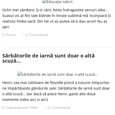
Ochii mei zâmbesc Și-ți cânt, fetițo Îndragostite versuri albe...
Suavul vis al firii tale blânde În liniște sublimă mă ’nconjoară Și
realizez întâia oară: Din tot ce aș putea să-ți dau acum Nu aș
opri
Poezie
Comentează
Sărbătorile de iarnă sunt doar o altă
scuză…
Henri, cea mai iubitoare de filozofie pisică a tuturor timpurilor,
ne împărtășește gândurile sale: Sărbătorile de iarnă sunt doar
o altă scuză... (Iar dacă vă place Henri, gasiți alte două
momente video aici și aici)
Supraexpunere
,
Video
Comentează