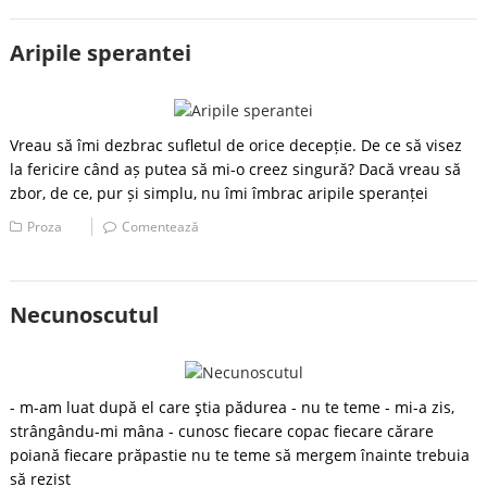
Aripile sperantei
Vreau să îmi dezbrac sufletul de orice decepție. De ce să visez
la fericire când aș putea să mi-o creez singură? Dacă vreau să
zbor, de ce, pur și simplu, nu îmi îmbrac aripile speranței
Proza
Comentează
Necunoscutul
- m-am luat după el care ştia pădurea - nu te teme - mi-a zis,
strângându-mi mâna - cunosc fiecare copac fiecare cărare
poiană fiecare prăpastie nu te teme să mergem înainte trebuia
să rezist