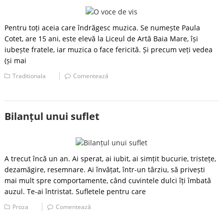
Pentru toți aceia care îndrăgesc muzica. Se numește Paula
Cotet, are 15 ani, este elevă la Liceul de Artă Baia Mare, își
iubește fratele, iar muzica o face fericită. Și precum veți vedea
(și mai
Traditionala
Comentează
Bilanțul unui suflet
A trecut încă un an. Ai sperat, ai iubit, ai simțit bucurie, tristețe,
dezamăgire, resemnare. Ai învățat, într-un târziu, să privești
mai mult spre comportamente, când cuvintele dulci îți îmbată
auzul. Te-ai întristat. Sufletele pentru care
Proza
Comentează