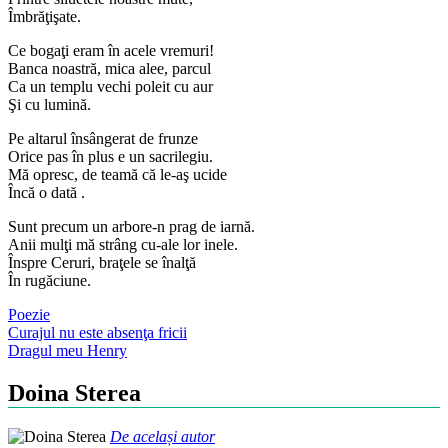
Îmbrăţişate.
Ce bogaţi eram în acele vremuri!
Banca noastră, mica alee, parcul
Ca un templu vechi poleit cu aur
Şi cu lumină.
Pe altarul însângerat de frunze
Orice pas în plus e un sacrilegiu.
Mă opresc, de teamă că le-aş ucide
Încă o dată .
Sunt precum un arbore-n prag de iarnă.
Anii mulţi mă strâng cu-ale lor inele.
Înspre Ceruri, braţele se înalţă
În rugăciune.
Poezie
Post
Curajul nu este absenţa fricii
Dragul meu Henry
navigation
Doina Sterea
De același autor