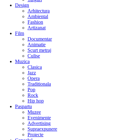
Design
Arhitectura
Ambiental
Fashion
Artizanat
Film
Documentar
Animatie
Scurt metraj
Culise
Muzica
Clasica
Jazz
Opera
Traditionala
Pop
Rock
Hip hop
Paspartu
Muzee
Evenimente
Advertising
Supraexpunere
Proiecte