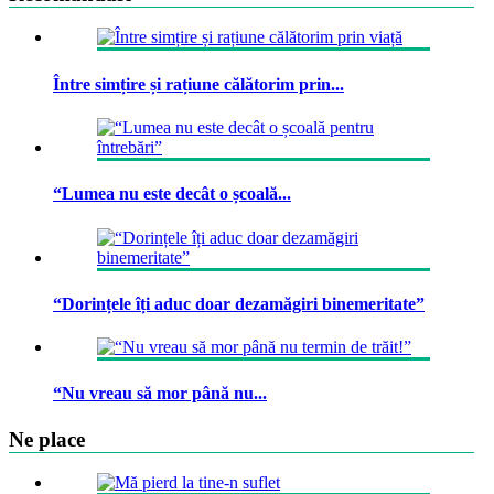
Între simțire și rațiune călătorim prin...
“Lumea nu este decât o școală...
“Dorințele îți aduc doar dezamăgiri binemeritate”
“Nu vreau să mor până nu...
Ne place