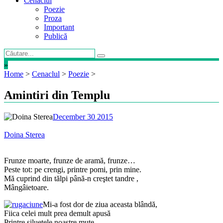
Cenaclul
Poezie
Proza
Important
Publică
»
Home
>
Cenaclul
>
Poezie
>
Amintiri din Templu
December 30 2015
Doina Sterea
Frunze moarte, frunze de aramă, frunze…
Peste tot: pe crengi, printre pomi, prin mine.
Mă cuprind din tălpi până-n creştet tandre ,
Mângâietoare.
Mi-a fost dor de ziua aceasta blândă,
Fiica celei mult prea demult apusă
Printre siluetele noastre mute,