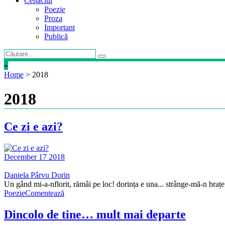
Cenaclul
Poezie
Proza
Important
Publică
»
Home
>
2018
2018
Ce zi e azi?
December 17 2018
Daniela Pârvu Dorin
Un gând mi-a-nflorit, rămâi pe loc! dorința e una... strânge-mă-n braț
Poezie
Comentează
Dincolo de tine… mult mai departe