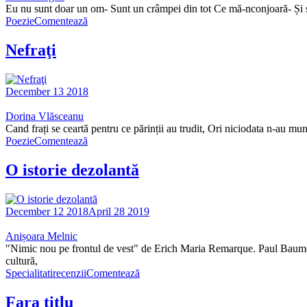
Eu nu sunt doar un om- Sunt un crâmpei din tot Ce mă-nconjoară- Și si
Poezie
Comentează
Nefraţi
December 13 2018
Dorina Vlăsceanu
Cand frați se ceartă pentru ce părinții au trudit, Ori niciodata n-au mun
Poezie
Comentează
O istorie dezolantă
December 12 2018
April 28 2019
Anișoara Melnic
"Nimic nou pe frontul de vest" de Erich Maria Remarque. Paul Baumer și
cultură,
Specialitati
recenzii
Comentează
Fara titlu