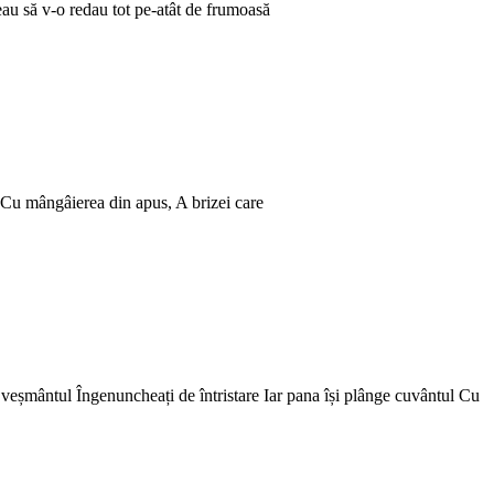
reau să v-o redau tot pe-atât de frumoasă
s Cu mângâierea din apus, A brizei care
ră veșmântul Îngenuncheați de întristare Iar pana își plânge cuvântul Cu