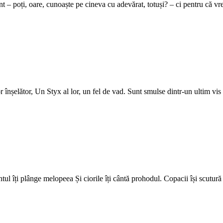
t – poți, oare, cunoaște pe cineva cu adevărat, totuși? – ci pentru că v
înșelător, Un Styx al lor, un fel de vad. Sunt smulse dintr-un ultim vi
ntul îți plânge melopeea Și ciorile îți cântă prohodul. Copacii își scutu