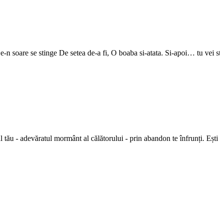
e-n soare se stinge De setea de-a fi, O boaba si-atata. Si-apoi… tu vei st
l tău - adevăratul mormânt al călătorului - prin abandon te înfrunți. Ești