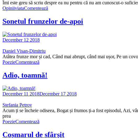
Îmi este greu să scriu despre ea nu pentru că nu am cunoscut-o suficien
Opinii
viata
Comentează
Sonetul frunzelor de-apoi
December 12 2018
Daniel Visan-Dimitriu
Atâtea frunze mor și cad, Când mai abrupt, când mai ușor, Pe un covor 
Poezie
Comentează
Adio, toamnă!
December 11 2018
December 17 2018
Stefania Petrov
Acum ți se încheie odiseea, Bogat și frumos ți-a fost episodul, Azi, vâ
prea
Poezie
Comentează
Coșmarul de sfârșit