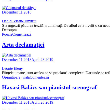
December 11 2018
Daniel Visan-Dimitriu
S-a îngrozit pădurea trezită-n dimineață De albul ce-a-nvelit-o cu nedor
Deasupra
Poezie
Comentează
Arta declamației
December 11 2018
April 28 2019
Leonte Eleny
Ființele umane, sunt acelea ce se proclamă complexe. Dar unde se refl
Opinii
tipare
,
viata
Comentează
Havasi Balázs sau pianistul-scenograf
December 11 2018
April 28 2019