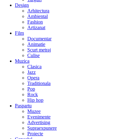
Design
Arhitectura
Ambiental
Fashion
Artizanat
Film
Documentar
Animatie
Scurt metraj
Culise
Muzica
Clasica
Jazz
Opera
Traditionala
Pop
Rock
Hip hop
Paspartu
Muzee
Evenimente
Advertising
Supraexpunere
Proiecte