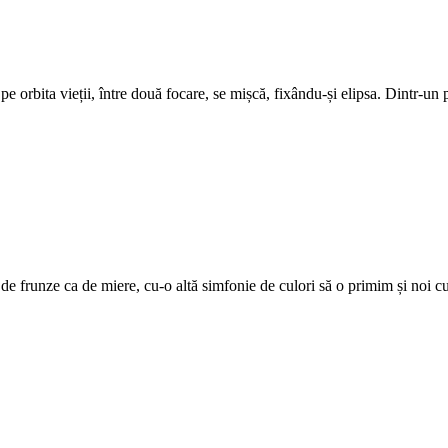
e orbita vieții, între două focare, se mișcă, fixându-și elipsa. Dintr-un 
le de frunze ca de miere, cu-o altă simfonie de culori să o primim și noi