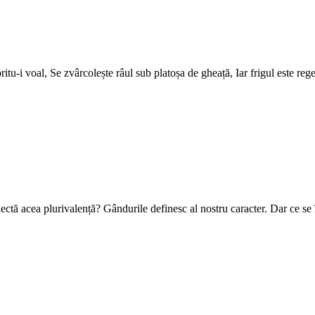
itu-i voal, Se zvârcolește râul sub platoșa de gheață, Iar frigul este rege
ectă acea plurivalență? Gândurile definesc al nostru caracter. Dar ce s