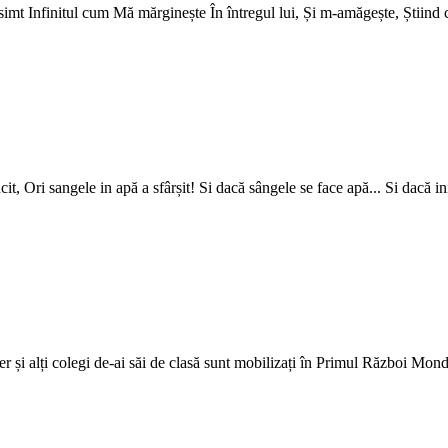
mt Infinitul cum Mă mărginește În întregul lui, Și m-amăgește, Știind c
cit, Ori sangele in apă a sfârșit! Si dacă sângele se face apă... Si dacă i
 alți colegi de-ai săi de clasă sunt mobilizați în Primul Război Mondial