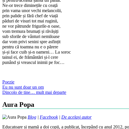
și pentru-această șansă un pahar.
Ne-or trece diminețile cu ceață
prin vama unor vechi melancolii,
prin palide și fără chef de viață
păduri de visuri tot mai ruginii,
ne vor pătrunde frigurile-n oase,
vom tremura brumați și răvășiți
sub sforile de vânturi nemiloase
dar vom privi senini spre asfințit
pentru că toamna nu e o părere
și-și face cuib și-n oameni… La soroc
tainul ei, de frământări și-l cere
punând și vreascul inimii pe foc…
Poezie
Post
Eu nu sunt doar un om
Dincolo de tine… mult mai departe
navigation
Aura Popa
Blog
|
Facebook
|
De același autor
Educatoare și mamă a doi copii, a publicat, începând cu anul 2012, poe