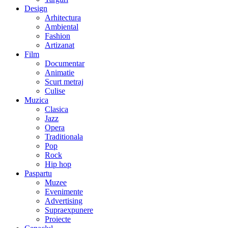
Design
Arhitectura
Ambiental
Fashion
Artizanat
Film
Documentar
Animatie
Scurt metraj
Culise
Muzica
Clasica
Jazz
Opera
Traditionala
Pop
Rock
Hip hop
Paspartu
Muzee
Evenimente
Advertising
Supraexpunere
Proiecte