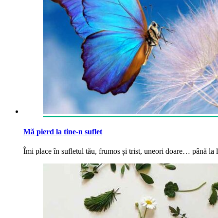
Mă pierd la tine-n suflet
Îmi place în sufletul tău, frumos și trist, uneori doare… până la la