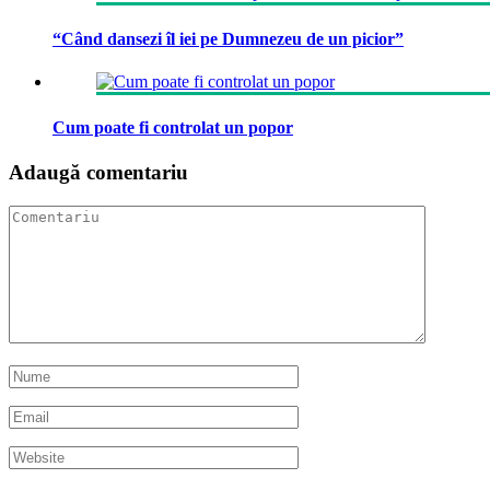
“Când dansezi îl iei pe Dumnezeu de un picior”
Cum poate fi controlat un popor
Adaugă comentariu