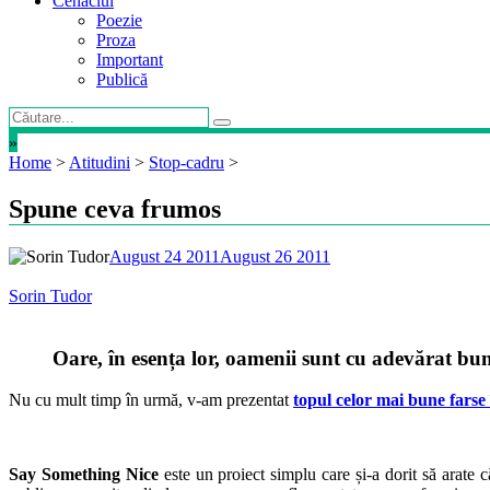
Cenaclul
Poezie
Proza
Important
Publică
»
Home
>
Atitudini
>
Stop-cadru
>
Spune ceva frumos
August 24 2011
August 26 2011
Sorin Tudor
Oare, în esența lor, oamenii sunt cu adevărat bu
Nu cu mult timp în urmă, v-am prezentat
topul celor mai bune farse 
Say Something Nice
este un proiect simplu care și-a dorit să arate