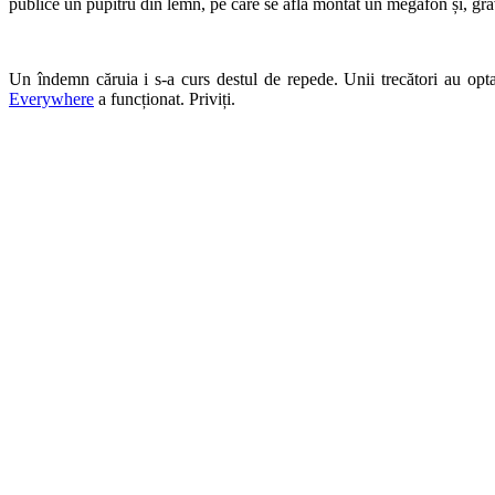
publice un pupitru din lemn, pe care se afla montat un megafon și, gr
Un îndemn căruia i s-a curs destul de repede. Unii trecători au opta
Everywhere
a funcționat. Priviți.