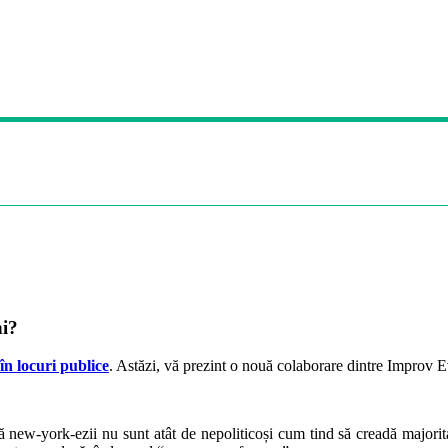
ni?
în locuri publice
. Astăzi, vă prezint o nouă colaborare dintre Impro
 că new-york-ezii nu sunt atât de nepoliticoși cum tind să creadă majo