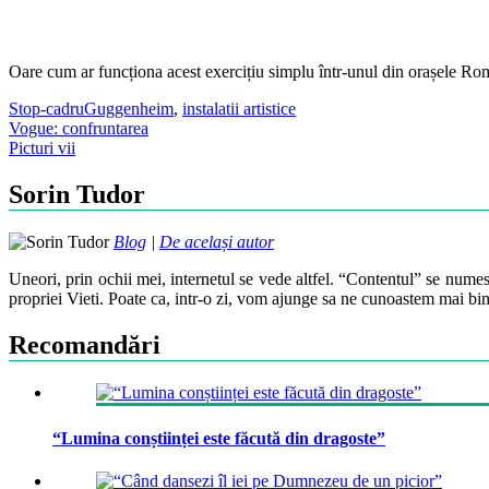
Oare cum ar funcționa acest exercițiu simplu într-unul din orașele Ro
Stop-cadru
Guggenheim
,
instalatii artistice
Post
Vogue: confruntarea
Picturi vii
navigation
Sorin Tudor
Blog
|
De același autor
Uneori, prin ochii mei, internetul se vede altfel. “Contentul” se numes
propriei Vieti. Poate ca, intr-o zi, vom ajunge sa ne cunoastem mai bin
Recomandări
“Lumina conștiinței este făcută din dragoste”