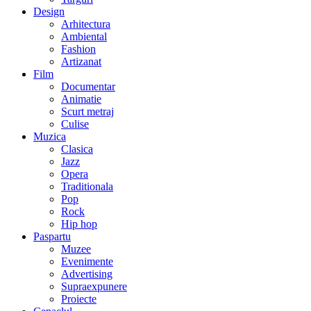
Design
Arhitectura
Ambiental
Fashion
Artizanat
Film
Documentar
Animatie
Scurt metraj
Culise
Muzica
Clasica
Jazz
Opera
Traditionala
Pop
Rock
Hip hop
Paspartu
Muzee
Evenimente
Advertising
Supraexpunere
Proiecte