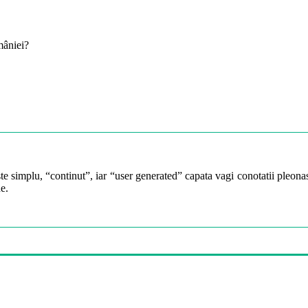
mâniei?
te simplu, “continut”, iar “user generated” capata vagi conotatii pleonast
e.