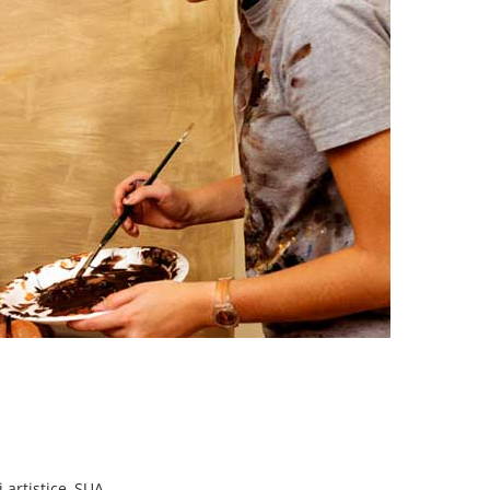
i artistice
,
SUA