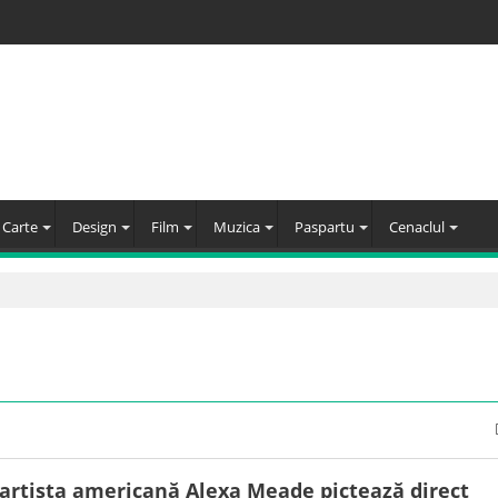
Carte
Design
Film
Muzica
Paspartu
Cenaclul
 artista americană Alexa Meade pictează direct