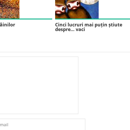
âinilor
Cinci lucruri mai puțin știute
despre… vaci