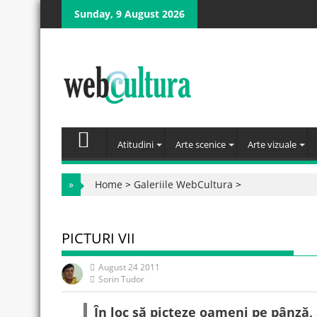
Skip
Sunday, 9 August 2026
to
content
Atitudini
Arte scenice
Arte vizuale
»
Home
>
Galeriile WebCultura
>
PICTURI VII
August 24 2011
Sorin Tudor
În loc să picteze oameni pe pânză,