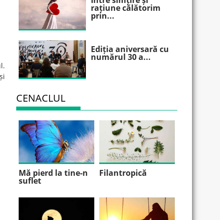
Între simțire și
rațiune călătorim
prin...
Ediția aniversară cu
numărul 30 a...
l.
și
CENACLUL
Mă pierd la tine-n
Filantropică
suflet