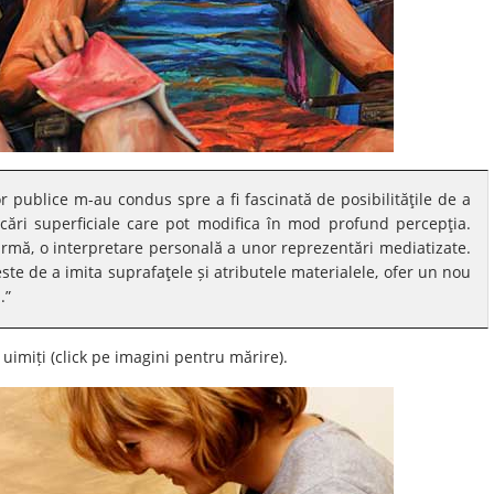
lor publice m-au condus spre a fi fascinată de posibilităţile de a
ări superficiale care pot modifica în mod profund percepţia.
urmă, o interpretare personală a unor reprezentări mediatizate.
este de a imita suprafaţele și atributele materialele, ofer un nou
.”
 uimiți (click pe imagini pentru mărire).