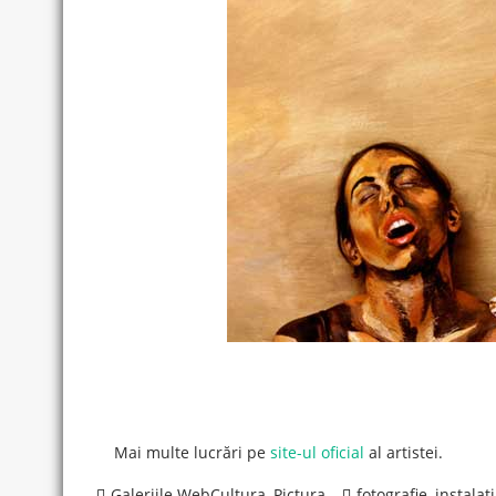
Mai multe lucrări pe
site-ul oficial
al artistei.
Galeriile WebCultura
,
Pictura
fotografie
,
instalati