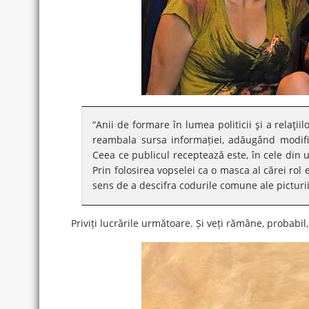
“Anii de formare în lumea politicii şi a relaţii
reambala sursa informației, adăugând modific
Ceea ce publicul receptează este, în cele din 
Prin folosirea vopselei ca o masca al cărei rol 
sens de a descifra codurile comune ale picturii
Priviți lucrările următoare. Și veți rămâne, probabil,