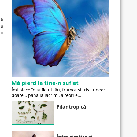
la
 a
ii
Mă pierd la tine-n suflet
Îmi place în sufletul tău, frumos și trist, uneori
doare… până la lacrimi, alteori e...
Filantropică