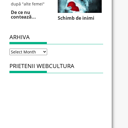
De ce nu
contează...
Schimb de inimi
ARHIVA
Arhiva
PRIETENII WEBCULTURA