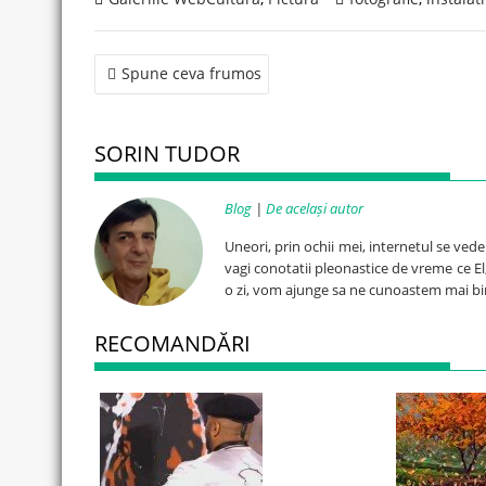
Post
Spune ceva frumos
navigation
SORIN TUDOR
Blog
|
De același autor
Uneori, prin ochii mei, internetul se ved
vagi conotatii pleonastice de vreme ce El, 
o zi, vom ajunge sa ne cunoastem mai bi
RECOMANDĂRI