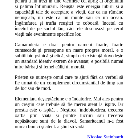
pentru a nu trezi în tine viermele cel aprig al orgoliului
şi patima înfumurării. Reuşita este energia iubirii şi a
capacităţii tale de acceptare a vieţii, dar ea nu rămâne
nemişcată, nu este ca un munte sau ca un ocean.
Îngâmfarea şi trufia reuşitei te coboară, încetul cu
încetul de pe soclul tău, căci ele desenează pe cerul
vieţii tale evenimente specifice lor.
Camaraderia e doar pentru oameni foarte, foarte
cumsecade şi presupune un mare progres moral, e o
subtilitate psihică şi etică, simpla ei existenţă dovedeşte
un standard ideativ extrem de avansat, e posibilă numai
între bărbaţi şi femei căliţi în morală.
Prieten se numeşte omul care te ajută fără ca verbul să
fie urmat de un complement circumstanţial de timp sau
de loc sau de mod.
Elementara deşteptăciune e o îndatorire. Mai ales pentru
un creştin care trebuie să fie mereu atent la ispite. Iar
prostia este o ispită… Neştirea, îndobitocirea, trecerea
oarbă prin viaţă şi printre lucruri sau trecerea
nepăsătoare sunt de la diavol. Samariteanul n-a fost
numai bun ci şi atent: a ştiut să vadă.
Nicolae Steinhardt