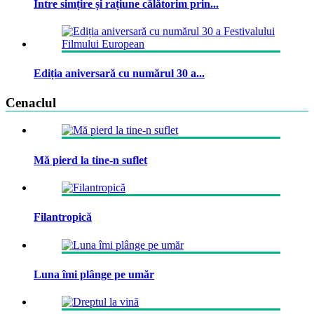
Între simțire și rațiune călătorim prin...
Ediția aniversară cu numărul 30 a...
Cenaclul
Mă pierd la tine-n suflet
Filantropică
Luna îmi plânge pe umăr