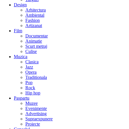
Design
Arhitectura
Ambiental
Fashion
Artizanat
Film
Documentar
Animatie
Scurt metraj
Culise
Muzica
Clasica
Jazz
Opera
Traditionala
Pop
Rock
Hip hop
Paspartu
Muzee
Evenimente
Advertising
Supraexpunere
Proiecte