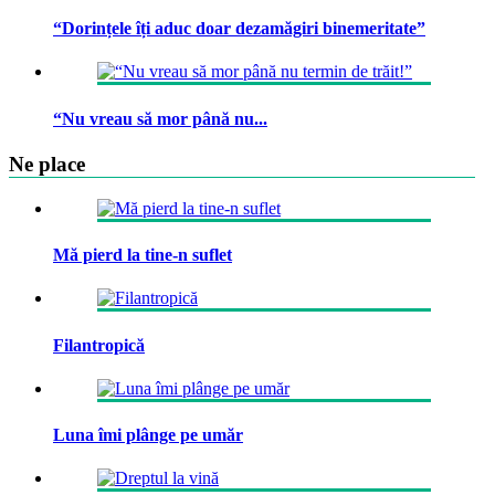
“Dorințele îți aduc doar dezamăgiri binemeritate”
“Nu vreau să mor până nu...
Ne place
Mă pierd la tine-n suflet
Filantropică
Luna îmi plânge pe umăr