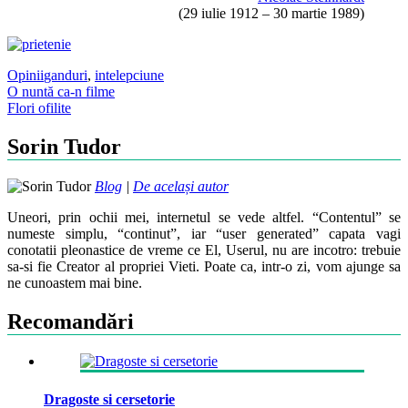
(29 iulie 1912 – 30 martie 1989)
Opinii
ganduri
,
intelepciune
Post
O nuntă ca-n filme
Flori ofilite
navigation
Sorin Tudor
Blog
|
De același autor
Uneori, prin ochii mei, internetul se vede altfel. “Contentul” se
numeste simplu, “continut”, iar “user generated” capata vagi
conotatii pleonastice de vreme ce El, Userul, nu are incotro: trebuie
sa-si fie Creator al propriei Vieti. Poate ca, intr-o zi, vom ajunge sa
ne cunoastem mai bine.
Recomandări
Dragoste si cersetorie