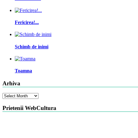
Fericirea!...
Schimb de inimi
Toamna
Arhiva
Arhiva
Prietenii WebCultura