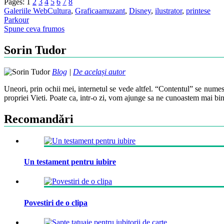
Pages:
1
2
3
4
5
6
7
8
Galeriile WebCultura
,
Grafica
amuzant
,
Disney
,
ilustrator
,
printese
Post
Parkour
Spune ceva frumos
navigation
Sorin Tudor
Blog
|
De același autor
Uneori, prin ochii mei, internetul se vede altfel. “Contentul” se numes
propriei Vieti. Poate ca, intr-o zi, vom ajunge sa ne cunoastem mai bin
Recomandări
Un testament pentru iubire
Povestiri de o clipa