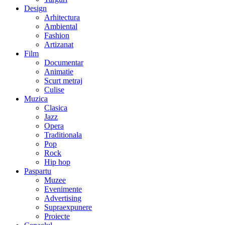
Design
Arhitectura
Ambiental
Fashion
Artizanat
Film
Documentar
Animatie
Scurt metraj
Culise
Muzica
Clasica
Jazz
Opera
Traditionala
Pop
Rock
Hip hop
Paspartu
Muzee
Evenimente
Advertising
Supraexpunere
Proiecte