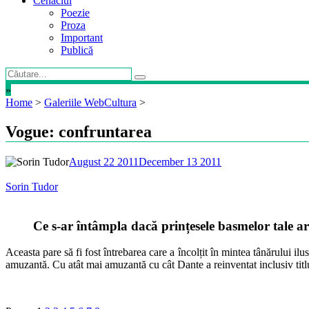
Cenaclul
Poezie
Proza
Important
Publică
»
Home
>
Galeriile WebCultura
>
Vogue: confruntarea
August 22 2011
December 13 2011
Sorin Tudor
Ce s-ar întâmpla dacă prințesele basmelor tale a
Aceasta pare să fi fost întrebarea care a încolțit în mintea tânărului i
amuzantă. Cu atât mai amuzantă cu cât Dante a reinventat inclusiv titlur