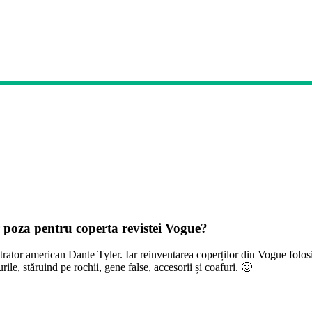
r poza pentru coperta revistei Vogue?
lustrator american Dante Tyler. Iar reinventarea coperților din Vogue fol
ile, stăruind pe rochii, gene false, accesorii și coafuri. 🙂