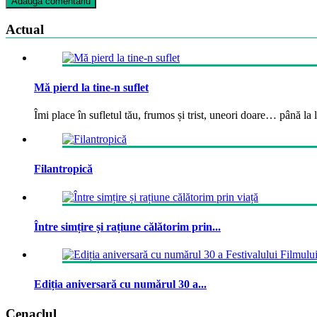
Actual
Mă pierd la tine-n suflet
Îmi place în sufletul tău, frumos și trist, uneori doare… până la la
Filantropică
Între simțire și rațiune călătorim prin...
Ediția aniversară cu numărul 30 a...
Cenaclul