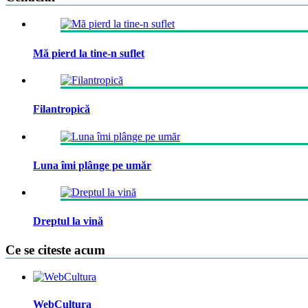
Mă pierd la tine-n suflet
Filantropică
Luna îmi plânge pe umăr
Dreptul la vină
Ce se citeste acum
WebCultura