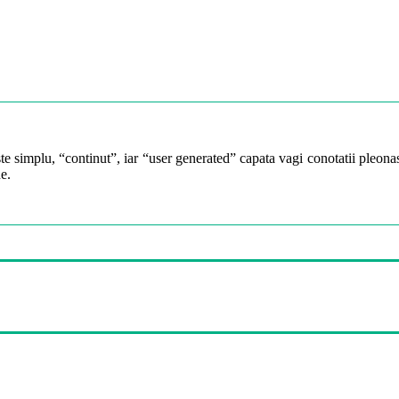
te simplu, “continut”, iar “user generated” capata vagi conotatii pleonast
e.