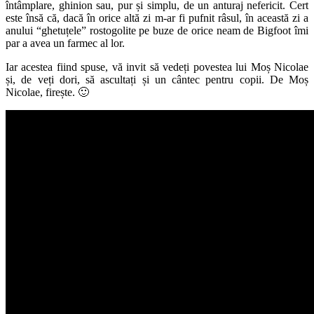
întâmplare, ghinion sau, pur și simplu, de un anturaj nefericit. Cert
este însă că, dacă în orice altă zi m-ar fi pufnit râsul, în această zi a
anului “ghetuțele” rostogolite pe buze de orice neam de Bigfoot îmi
par a avea un farmec al lor.
Iar acestea fiind spuse, vă invit să vedeți povestea lui Moș Nicolae
și, de veți dori, să ascultați și un cântec pentru copii. De Moș
Nicolae, firește. 🙂