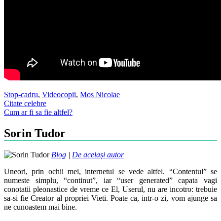
Stop-cadru
,
Video
copii
,
Mos Nicolae
Post
Citate celebre
Cum ar fi sa fie altfel?
navigation
Sorin Tudor
Blog
|
De același autor
Uneori, prin ochii mei, internetul se vede altfel. “Contentul” se
numeste simplu, “continut”, iar “user generated” capata vagi
conotatii pleonastice de vreme ce El, Userul, nu are incotro: trebuie
sa-si fie Creator al propriei Vieti. Poate ca, intr-o zi, vom ajunge sa
ne cunoastem mai bine.