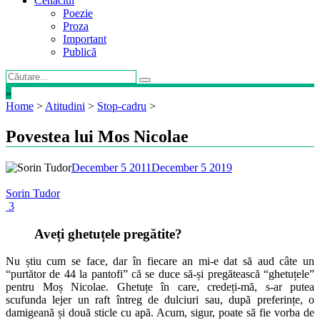
Cenaclul
Poezie
Proza
Important
Publică
»
Home
>
Atitudini
>
Stop-cadru
>
Povestea lui Mos Nicolae
December 5 2011
December 5 2019
Sorin Tudor
3
Aveți ghetuțele pregătite?
Nu știu cum se face, dar în fiecare an mi-e dat să aud câte un
“purtător de 44 la pantofi” că se duce să-și pregătească “ghetuțele”
pentru Moș Nicolae. Ghetuțe în care, credeți-mă, s-ar putea
scufunda lejer un raft întreg de dulciuri sau, după preferințe, o
damigeană și două sticle cu apă. Acum, sigur, poate să fie vorba de