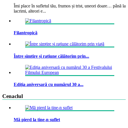
Îmi place în sufletul tău, frumos și trist, uneori doare… până la
lacrimi, alteori e...
Filantropică
Între simțire și rațiune călătorim prin...
Ediția aniversară cu numărul 30 a...
Cenaclul
Mă pierd la tine-n suflet