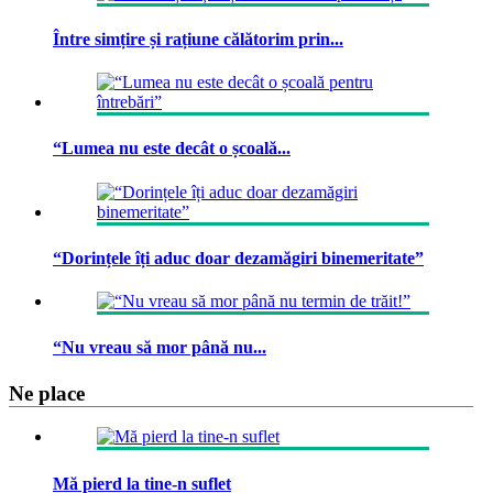
Între simțire și rațiune călătorim prin...
“Lumea nu este decât o școală...
“Dorințele îți aduc doar dezamăgiri binemeritate”
“Nu vreau să mor până nu...
Ne place
Mă pierd la tine-n suflet