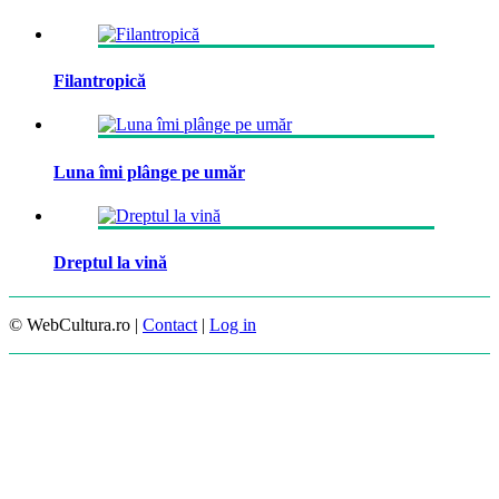
Filantropică
Luna îmi plânge pe umăr
Dreptul la vină
© WebCultura.ro |
Contact
|
Log in