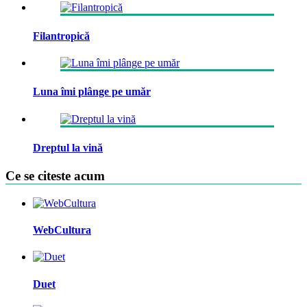
Filantropică
Luna îmi plânge pe umăr
Dreptul la vină
Ce se citeste acum
WebCultura
Duet