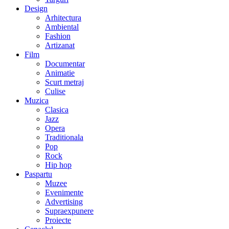
Design
Arhitectura
Ambiental
Fashion
Artizanat
Film
Documentar
Animatie
Scurt metraj
Culise
Muzica
Clasica
Jazz
Opera
Traditionala
Pop
Rock
Hip hop
Paspartu
Muzee
Evenimente
Advertising
Supraexpunere
Proiecte