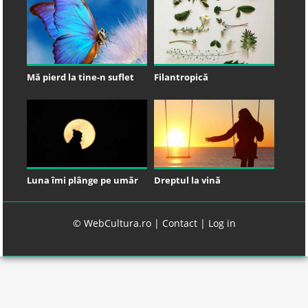
Mă pierd la tine-n suflet
Filantropică
Luna îmi plânge pe umăr
Dreptul la vină
© WebCultura.ro |
Contact
|
Log in