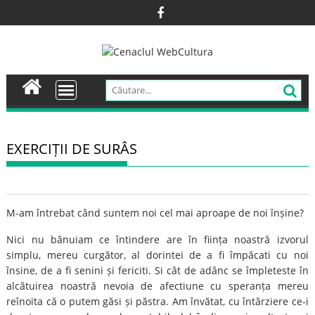
Skip
to
content
EXERCIȚII DE SURÂS
M-am întrebat când suntem noi cel mai aproape de noi înșine?
Nici nu bănuiam ce întindere are în ființa noastră izvorul
simplu, mereu curgător, al dorintei de a fi împăcati cu noi
însine, de a fi senini și fericiti. Si cât de adânc se împleteste în
alcătuirea noastră nevoia de afectiune cu speranța mereu
reînoita că o putem găsi și păstra. Am învătat, cu întârziere ce-i