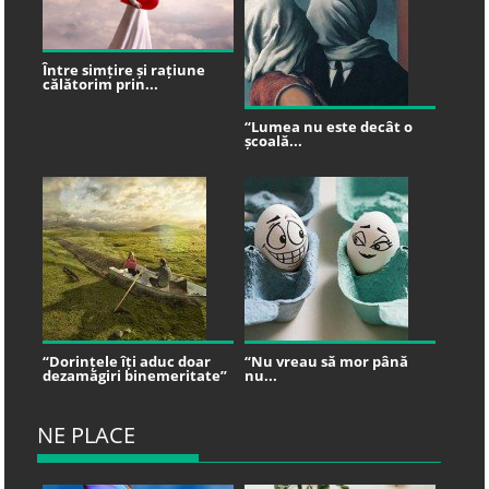
Între simțire și rațiune
călătorim prin...
“Lumea nu este decât o
școală...
“Dorințele îți aduc doar
“Nu vreau să mor până
dezamăgiri binemeritate”
nu...
NE PLACE