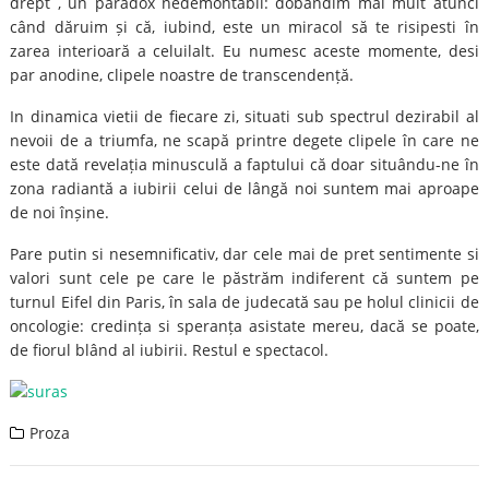
drept , un paradox nedemontabil: dobândim mai mult atunci
când dăruim și că, iubind, este un miracol să te risipesti în
zarea interioară a celuilalt. Eu numesc aceste momente, desi
par anodine, clipele noastre de transcendență.
In dinamica vietii de fiecare zi, situati sub spectrul dezirabil al
nevoii de a triumfa, ne scapă printre degete clipele în care ne
este dată revelația minusculă a faptului că doar situându-ne în
zona radiantă a iubirii celui de lângă noi suntem mai aproape
de noi înșine.
Pare putin si nesemnificativ, dar cele mai de pret sentimente si
valori sunt cele pe care le păstrăm indiferent că suntem pe
turnul Eifel din Paris, în sala de judecată sau pe holul clinicii de
oncologie: credința si speranța asistate mereu, dacă se poate,
de fiorul blând al iubirii. Restul e spectacol.
Proza