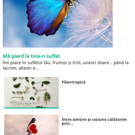
Mă pierd la tine-n suflet
Îmi place în sufletul tău, frumos și trist, uneori doare… până la
lacrimi, alteori e...
Filantropică
Între simțire și rațiune călătorim
prin...