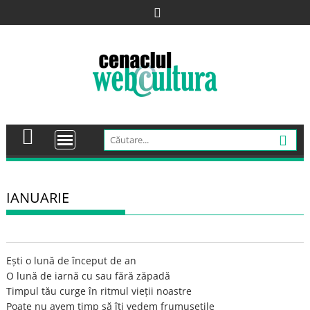
Skip
to
content
IANUARIE
Ești o lună de început de an
O lună de iarnă cu sau fără zăpadă
Timpul tău curge în ritmul vieții noastre
Poate nu avem timp să îți vedem frumusețile