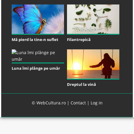
Mă pierd la tine-n suflet
Filantropică
Luna îmi plânge pe umăr
Dreptul la vină
© WebCultura.ro |
Contact
|
Log in