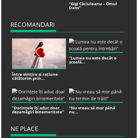
“Gigi Căciuleanu – Omul
Dans”
RECOMANDARI
“Lumea nu este decât o
școală...
Între simțire și rațiune
călătorim prin...
“Dorințele îți aduc doar
“Nu vreau să mor până
dezamăgiri binemeritate”
nu...
NE PLACE