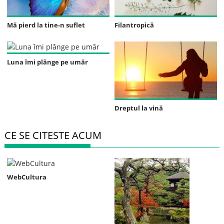
Mă pierd la tine-n suflet
Filantropică
Luna îmi plânge pe umăr
Dreptul la vină
CE SE CITESTE ACUM
WebCultura