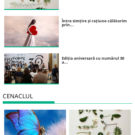
Între simțire și rațiune călătorim
prin...
Ediția aniversară cu numărul 30
a...
CENACLUL