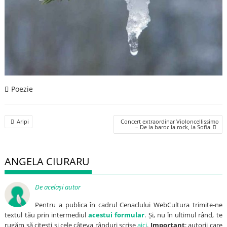
Poezie
Post
Aripi
Concert extraordinar Violoncellissimo
navigation
– De la baroc la rock, la Sofia
ANGELA CIURARU
De același autor
Pentru a publica în cadrul Cenaclului WebCultura trimite-ne
textul tău prin intermediul
acestui formular
. Și, nu în ultimul rând, te
rugăm să citești și cele câteva rânduri scrise
aici
.
Important
: autorii care