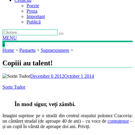
Cenaclul
Poezie
Proza
Important
Publică
MENU
»
Home
>
Paspartu
>
Supraexpunere
>
Copiii au talent!
December 6 2012
October 1 2014
Sorin Tudor
În mod sigur, veți zâmbi.
Imagini suprinse pe o stradă din centrul orașului polonez Cracovia:
un cântăreț stradal (de aproape 40 de ani) – cu voce de
contratenor
–
și un copil în vârstă de aproape doi ani. Priviți.