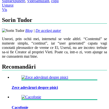
Supraexpunere
,
Video
amuzant
,
copii
Post
Usturoi
Vis
navigation
Sorin Tudor
Blog
|
De același autor
Uneori, prin ochii mei, internetul se vede altfel. “Contentul” se
numeste simplu, “continut”, iar “user generated” capata vagi
conotatii pleonastice de vreme ce El, Userul, nu are incotro: trebuie
sa-si fie Creator al propriei Vieti. Poate ca, intr-o zi, vom ajunge sa
ne cunoastem mai bine.
Recomandări
Zece adevăruri despre pisici
Cacofonie