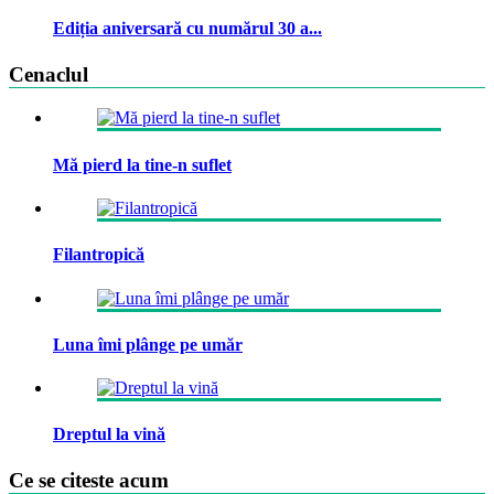
Ediția aniversară cu numărul 30 a...
Cenaclul
Mă pierd la tine-n suflet
Filantropică
Luna îmi plânge pe umăr
Dreptul la vină
Ce se citeste acum