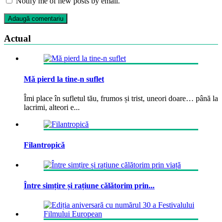
Notify me of new posts by email.
Actual
Mă pierd la tine-n suflet
Îmi place în sufletul tău, frumos și trist, uneori doare… până la
lacrimi, alteori e...
Filantropică
Între simțire și rațiune călătorim prin...