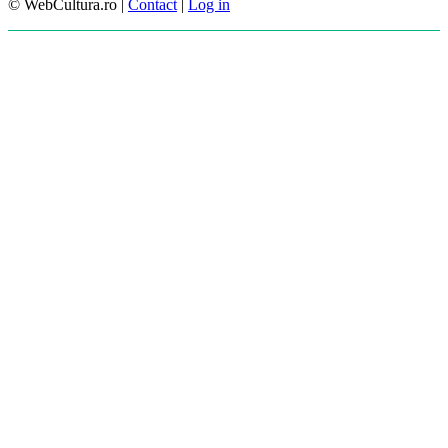
© WebCultura.ro |
Contact
|
Log in