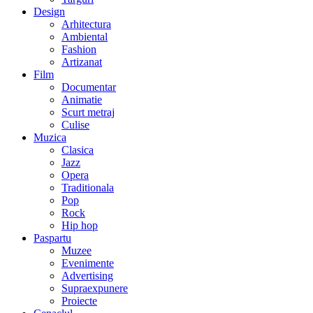
Design
Arhitectura
Ambiental
Fashion
Artizanat
Film
Documentar
Animatie
Scurt metraj
Culise
Muzica
Clasica
Jazz
Opera
Traditionala
Pop
Rock
Hip hop
Paspartu
Muzee
Evenimente
Advertising
Supraexpunere
Proiecte