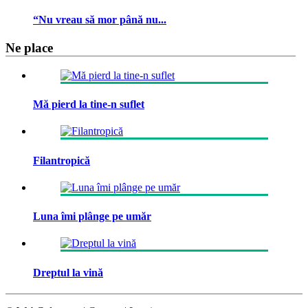
“Nu vreau să mor până nu...
Ne place
Mă pierd la tine-n suflet
Filantropică
Luna îmi plânge pe umăr
Dreptul la vină