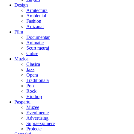
Design
Arhitectura
Ambiental
Fashion
Artizanat
Film
Documentar
Animatie
Scurt metraj
Culise
Muzica
Clasica
Jazz
Opera
Traditionala
Pop
Rock
Hip hop
Paspartu
Muzee
Evenimente
Advertising
Supraexpunere
Proiecte