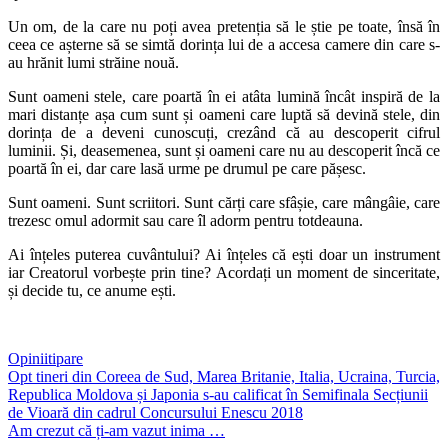
Un om, de la care nu poți avea pretenția să le știe pe toate, însă în
ceea ce așterne să se simtă dorința lui de a accesa camere din care s-
au hrănit lumi străine nouă.
Sunt oameni stele, care poartă în ei atâta lumină încât inspiră de la
mari distanțe așa cum sunt și oameni care luptă să devină stele, din
dorința de a deveni cunoscuți, crezând că au descoperit cifrul
luminii. Și, deasemenea, sunt și oameni care nu au descoperit încă ce
poartă în ei, dar care lasă urme pe drumul pe care pășesc.
Sunt oameni. Sunt scriitori. Sunt cărți care sfâșie, care mângâie, care
trezesc omul adormit sau care îl adorm pentru totdeauna.
Ai înțeles puterea cuvântului? Ai înțeles că ești doar un instrument
iar Creatorul vorbește prin tine? Acordați un moment de sinceritate,
și decide tu, ce anume ești.
Opinii
tipare
Post
Opt tineri din Coreea de Sud, Marea Britanie, Italia, Ucraina, Turcia,
Republica Moldova și Japonia s-au calificat în Semifinala Secțiunii
navigation
de Vioară din cadrul Concursului Enescu 2018
Am crezut că ți-am vazut inima …