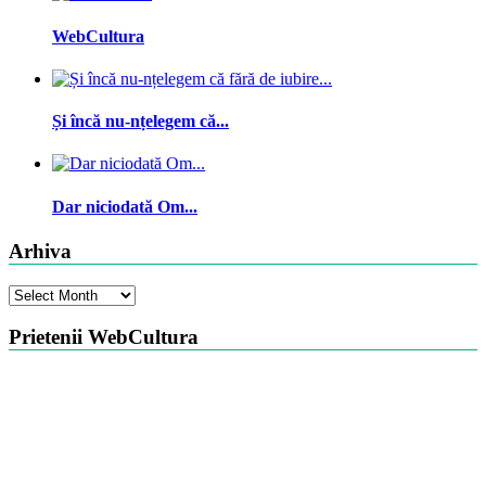
WebCultura
Și încă nu-nțelegem că...
Dar niciodată Om...
Arhiva
Arhiva
Prietenii WebCultura