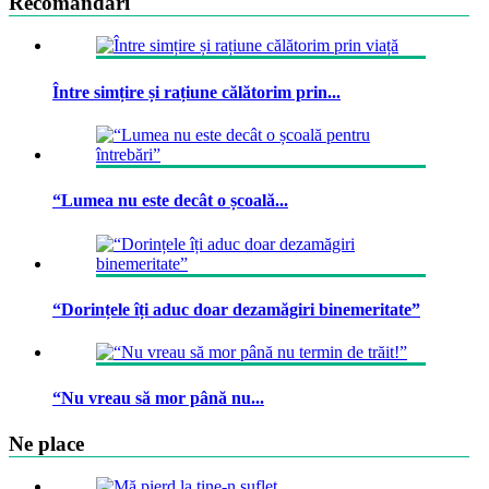
Recomandari
Între simțire și rațiune călătorim prin...
“Lumea nu este decât o școală...
“Dorințele îți aduc doar dezamăgiri binemeritate”
“Nu vreau să mor până nu...
Ne place