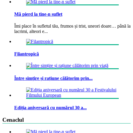
Mă pierd la tine-n suflet
Îmi place în sufletul tău, frumos și trist, uneori doare… până la
lacrimi, alteori e...
Filantropică
Între simțire și rațiune călătorim prin...
Ediția aniversară cu numărul 30 a...
Cenaclul