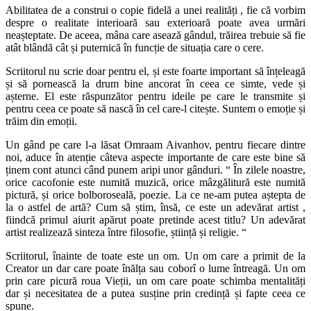
Abilitatea de a construi o copie fidelă a unei realități , fie că vorbim
despre o realitate interioară sau exterioară poate avea urmări
neașteptate. De aceea, mâna care asează gândul, trăirea trebuie să fie
atât blândă cât și puternică în funcție de situația care o cere.
Scriitorul nu scrie doar pentru el, și este foarte important să înțeleagă
și să pornească la drum bine ancorat în ceea ce simte, vede și
așterne. El este răspunzător pentru ideile pe care le transmite și
pentru ceea ce poate să nască în cel care-l citește. Suntem o emoție și
trăim din emoții.
Un gând pe care l-a lăsat Omraam Aivanhov, pentru fiecare dintre
noi, aduce în atenție câteva aspecte importante de care este bine să
ținem cont atunci când punem aripi unor gânduri. “ În zilele noastre,
orice cacofonie este numită muzică, orice mâzgălitură este numită
pictură, și orice bolboroseală, poezie. La ce ne-am putea aștepta de
la o astfel de artă? Cum să știm, însă, ce este un adevărat artist ,
fiindcă primul aiurit apărut poate pretinde acest titlu? Un adevărat
artist realizează sinteza între filosofie, știință și religie. “
Scriitorul, înainte de toate este un om. Un om care a primit de la
Creator un dar care poate înălța sau coborî o lume întreagă. Un om
prin care picură roua Vieții, un om care poate schimba mentalități
dar și necesitatea de a putea susține prin credință și fapte ceea ce
spune.