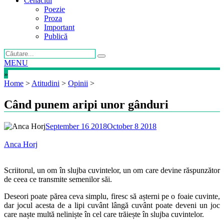
Cenaclul
Poezie
Proza
Important
Publică
MENU
»
Home
>
Atitudini
>
Opinii
>
Când punem aripi unor gânduri
September 16 2018
October 8 2018
Anca Horj
Scriitorul, un om în slujba cuvintelor, un om care devine răspunzător
de ceea ce transmite semenilor săi.
Deseori poate părea ceva simplu, firesc să așterni pe o foaie cuvinte,
dar jocul acesta de a lipi cuvânt lângă cuvânt poate deveni un joc
care naște multă neliniște în cel care trăiește în slujba cuvintelor.