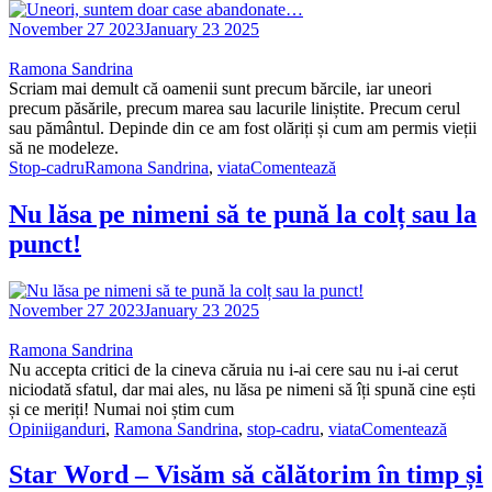
November 27 2023
January 23 2025
Ramona Sandrina
Scriam mai demult că oamenii sunt precum bărcile, iar uneori
precum păsările, precum marea sau lacurile liniștite. Precum cerul
sau pământul. Depinde din ce am fost olăriți și cum am permis vieții
să ne modeleze.
Stop-cadru
Ramona Sandrina
,
viata
Comentează
Nu lăsa pe nimeni să te pună la colț sau la
punct!
November 27 2023
January 23 2025
Ramona Sandrina
Nu accepta critici de la cineva căruia nu i-ai cere sau nu i-ai cerut
niciodată sfatul, dar mai ales, nu lăsa pe nimeni să îți spună cine ești
și ce meriți! Numai noi știm cum
Opinii
ganduri
,
Ramona Sandrina
,
stop-cadru
,
viata
Comentează
Star Word – Visăm să călătorim în timp și