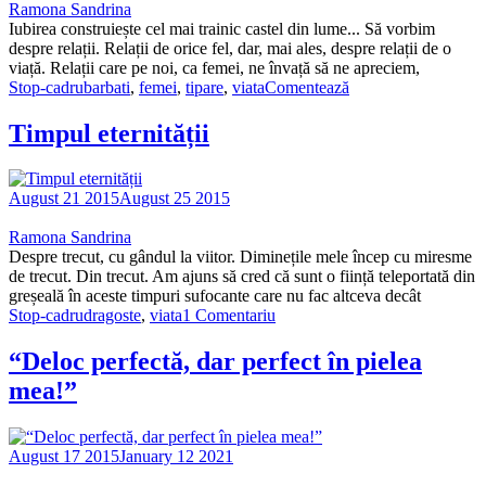
Ramona Sandrina
Iubirea construiește cel mai trainic castel din lume... Să vorbim
despre relații. Relații de orice fel, dar, mai ales, despre relații de o
viață. Relații care pe noi, ca femei, ne învață să ne apreciem,
Stop-cadru
barbati
,
femei
,
tipare
,
viata
Comentează
Timpul eternității
August 21 2015
August 25 2015
Ramona Sandrina
Despre trecut, cu gândul la viitor. Diminețile mele încep cu miresme
de trecut. Din trecut. Am ajuns să cred că sunt o ființă teleportată din
greșeală în aceste timpuri sufocante care nu fac altceva decât
Stop-cadru
dragoste
,
viata
1 Comentariu
“Deloc perfectă, dar perfect în pielea
mea!”
August 17 2015
January 12 2021