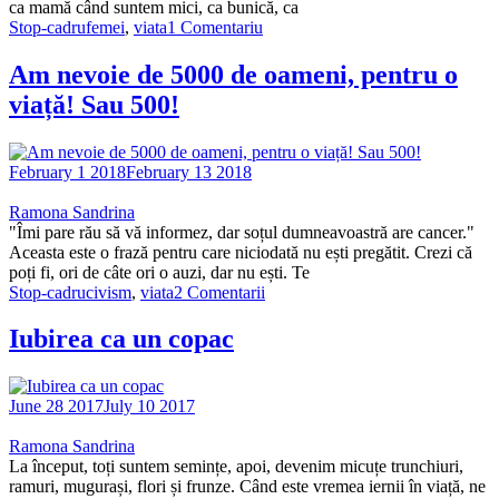
ca mamă când suntem mici, ca bunică, ca
Stop-cadru
femei
,
viata
1 Comentariu
Am nevoie de 5000 de oameni, pentru o
viață! Sau 500!
February 1 2018
February 13 2018
Ramona Sandrina
"Îmi pare rău să vă informez, dar soțul dumneavoastră are cancer."
Aceasta este o frază pentru care niciodată nu ești pregătit. Crezi că
poți fi, ori de câte ori o auzi, dar nu ești. Te
Stop-cadru
civism
,
viata
2 Comentarii
Iubirea ca un copac
June 28 2017
July 10 2017
Ramona Sandrina
La început, toți suntem semințe, apoi, devenim micuțe trunchiuri,
ramuri, mugurași, flori și frunze. Când este vremea iernii în viață, ne