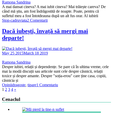
Ramona Sandrina
A mai dansat cineva? A mai iubit cineva? Mai trăiește careva? De
când mă știu, am fost îndrăgostită de noapte. Poate, pentru că
sufletul meu a fost întotdeauna după un alt fus orar. Al iubirii
Stop-cadru
viata
2 Comentarii
Dacă iubești, învață să mergi mai
departe!
May 25 2015
March 18 2019
Ramona Sandrina
Despre iubiri, relații și dependențe. Se pare că în ultima vreme, cele
mai la modă discuții sau articole sunt cele despre căsnicii, relații
toxice și despre amante. Despre "soția-erou" care ține casa, copiii,
căsnicia și
Opinii
dragoste
,
tipare
1 Comentariu
1
2
3
4
»
Cenaclul