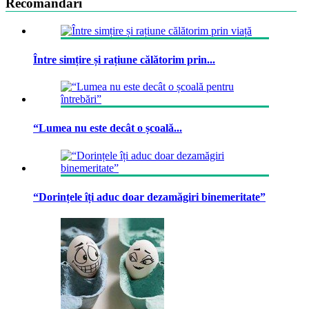
Recomandari
Între simțire și rațiune călătorim prin...
“Lumea nu este decât o școală...
“Dorințele îți aduc doar dezamăgiri binemeritate”