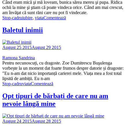
Când eram mică şi mă loveam, bunica sărea mereu şi pupa. Ridica
ochii la mine şi ştiam că poate vindeca orice. Când am mai crescut,
am învăţat că sunt răni care nu pot fi vindecate.
Stop-cadru
iubire
,
viata
Comentează
Baletul inimii
August 25 2015
August 29 2015
Ramona Sandrina
Pentru necunoscuți, cu dragoste. Zoe Dumitrescu Buşulenga
vorbește la un moment dat foarte frumos despre datorie și dragoste:
"Eu n-am dat nicio importanță carierei mele. Viața mea a fost total
lipsită de ambiții. Eu n-am
Stop-cadru
viata
Comentează
Opt tipuri de bărbați de care nu am
nevoie lângă mine
August 24 2015
August 28 2015