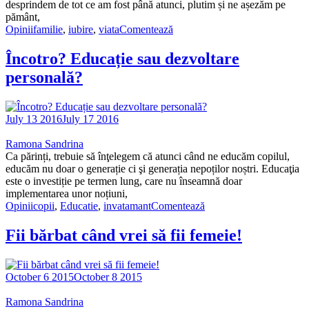
desprindem de tot ce am fost până atunci, plutim și ne așezăm pe
pământ,
Opinii
familie
,
iubire
,
viata
Comentează
Încotro? Educație sau dezvoltare
personală?
July 13 2016
July 17 2016
Ramona Sandrina
Ca părinți, trebuie să înţelegem că atunci când ne educăm copilul,
educăm nu doar o generație ci şi generația nepoților noștri. Educaţia
este o investiție pe termen lung, care nu înseamnă doar
implementarea unor noțiuni,
Opinii
copii
,
Educatie
,
invatamant
Comentează
Fii bărbat când vrei să fii femeie!
October 6 2015
October 8 2015
Ramona Sandrina