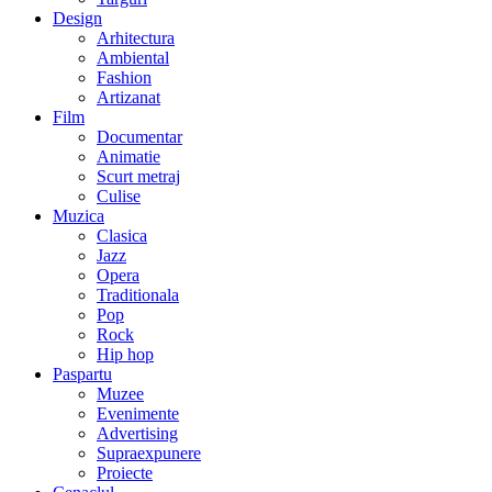
Design
Arhitectura
Ambiental
Fashion
Artizanat
Film
Documentar
Animatie
Scurt metraj
Culise
Muzica
Clasica
Jazz
Opera
Traditionala
Pop
Rock
Hip hop
Paspartu
Muzee
Evenimente
Advertising
Supraexpunere
Proiecte