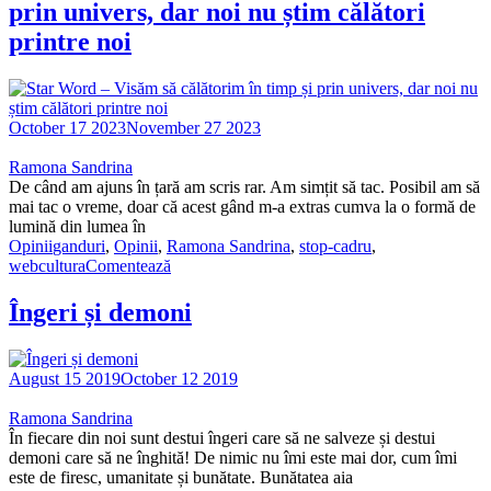
prin univers, dar noi nu știm călători
printre noi
October 17 2023
November 27 2023
Ramona Sandrina
De când am ajuns în țară am scris rar. Am simțit să tac. Posibil am să
mai tac o vreme, doar că acest gând m-a extras cumva la o formă de
lumină din lumea în
Opinii
ganduri
,
Opinii
,
Ramona Sandrina
,
stop-cadru
,
webcultura
Comentează
Îngeri și demoni
August 15 2019
October 12 2019
Ramona Sandrina
În fiecare din noi sunt destui îngeri care să ne salveze și destui
demoni care să ne înghită! De nimic nu îmi este mai dor, cum îmi
este de firesc, umanitate și bunătate. Bunătatea aia