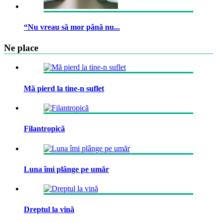
“Nu vreau să mor până nu...
Ne place
Mă pierd la tine-n suflet
Filantropică
Luna îmi plânge pe umăr
Dreptul la vină