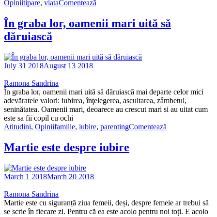
Opinii
tipare
,
viata
Comentează
În graba lor, oamenii mari uită să
dăruiască
July 31 2018
August 13 2018
Ramona Sandrina
În graba lor, oamenii mari uită să dăruiască mai departe celor mici
adevăratele valori: iubirea, înţelegerea, ascultarea, zâmbetul,
seninătatea. Oamenii mari, deoarece au crescut mari si au uitat cum
este sa fii copil cu ochi
Atitudini
,
Opinii
familie
,
iubire
,
parenting
Comentează
Martie este despre iubire
March 1 2018
March 20 2018
Ramona Sandrina
Martie este cu siguranță ziua femeii, deși, despre femeie ar trebui să
se scrie în fiecare zi. Pentru că ea este acolo pentru noi toți. E acolo