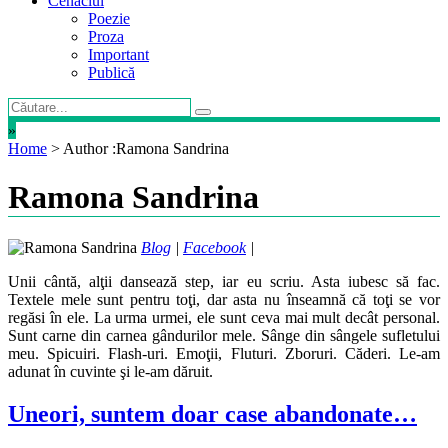
Cenaclul
Poezie
Proza
Important
Publică
»
Home
>
Author :Ramona Sandrina
Ramona Sandrina
Blog
|
Facebook
|
Unii cântă, alţii dansează step, iar eu scriu. Asta iubesc să fac.
Textele mele sunt pentru toţi, dar asta nu înseamnă că toţi se vor
regăsi în ele. La urma urmei, ele sunt ceva mai mult decât personal.
Sunt carne din carnea gândurilor mele. Sânge din sângele sufletului
meu. Spicuiri. Flash-uri. Emoţii, Fluturi. Zboruri. Căderi. Le-am
adunat în cuvinte şi le-am dăruit.
Uneori, suntem doar case abandonate…