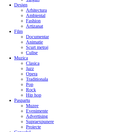
Design
Arhitectura
Ambiental
Fashion
Artizanat
Film
Documentar
Animatie
Scurt metraj
Culise
Muzica
Clasica
Jazz
Opera
Traditionala
Pop
Rock
Hip hop
Paspartu
Muzee
Evenimente
Advertising
Supraexpunere
Proiecte