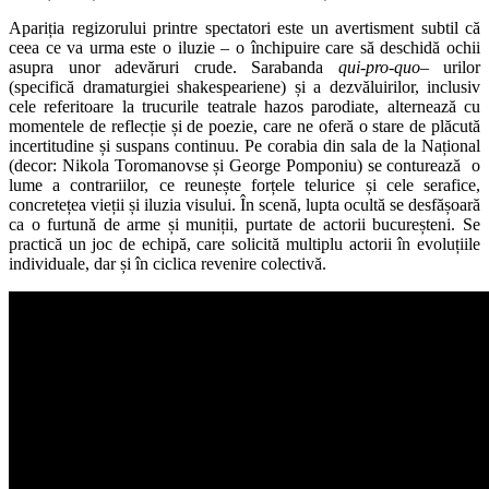
Apariția regizorului printre spectatori este un avertisment subtil că
ceea ce va urma este o iluzie – o închipuire care să deschidă ochii
asupra unor adevăruri crude. Sarabanda
qui-pro-quo
– urilor
(specifică dramaturgiei shakespeariene) și a dezvăluirilor, inclusiv
cele referitoare la trucurile teatrale hazos parodiate, alternează cu
momentele de reflecție și de poezie, care ne oferă o stare de plăcută
incertitudine și suspans continuu. Pe corabia din sala de la Național
(decor: Nikola Toromanovse și George Pomponiu) se conturează o
lume a contrariilor, ce reunește forțele telurice și cele serafice,
concretețea vieții și iluzia visului. În scenă, lupta ocultă se desfășoară
ca o furtună de arme și muniții, purtate de actorii bucureșteni. Se
practică un joc de echipă, care solicită multiplu actorii în evoluțiile
individuale, dar și în ciclica revenire colectivă.