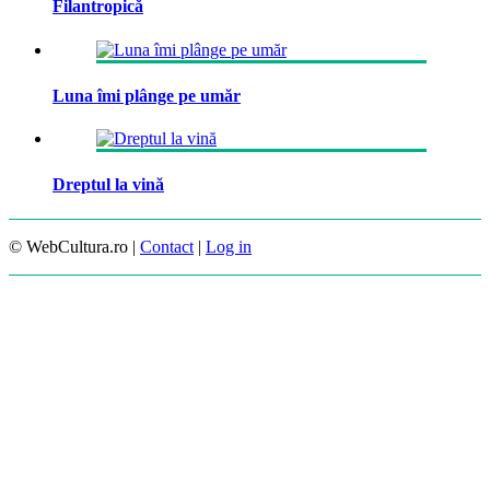
Filantropică
Luna îmi plânge pe umăr
Dreptul la vină
© WebCultura.ro |
Contact
|
Log in