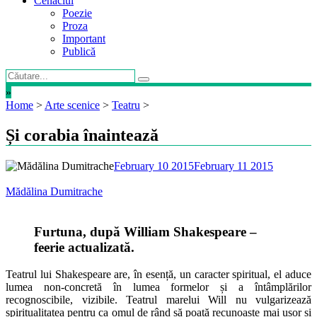
Cenaclul
Poezie
Proza
Important
Publică
»
Home
>
Arte scenice
>
Teatru
>
Și corabia înaintează
February 10 2015
February 11 2015
Mădălina Dumitrache
Furtuna, după William Shakespeare –
feerie actualizată.
Teatrul lui Shakespeare are, în esență, un caracter spiritual, el aduce
lumea non-concretă în lumea formelor și a întâmplărilor
recognoscibile, vizibile. Teatrul marelui Will nu vulgarizează
spiritualitatea pentru ca omul de rând să poată recunoaște mai ușor și