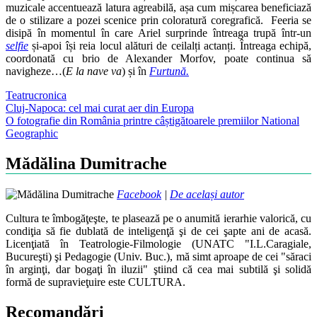
muzicale accentuează latura agreabilă, așa cum mișcarea beneficiază
de o stilizare a pozei scenice prin coloratură coregrafică. Feeria se
disipă în momentul în care Ariel surprinde întreaga trupă într-un
selfie
și-apoi își reia locul alături de ceilalți actanți. Întreaga echipă,
coordonată cu brio de Alexander Morfov, poate continua să
navigheze…(
E la nave va
) și în
Furtună.
Teatru
cronica
Post
Cluj-Napoca: cel mai curat aer din Europa
O fotografie din România printre câștigătoarele premiilor National
navigation
Geographic
Mădălina Dumitrache
Facebook
|
De același autor
Cultura te îmbogăţeşte, te plasează pe o anumită ierarhie valorică, cu
condiţia să fie dublată de inteligenţă şi de cei şapte ani de acasă.
Licenţiată în Teatrologie-Filmologie (UNATC "I.L.Caragiale,
Bucureşti) şi Pedagogie (Univ. Buc.), mă simt aproape de cei "săraci
în arginţi, dar bogaţi în iluzii" ştiind că cea mai subtilă şi solidă
formă de supravieţuire este CULTURA.
Recomandări