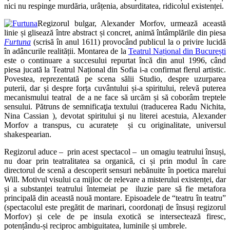
nici nu respinge murdăria, urâțenia, absurditatea, ridicolul existenței.
Regizorul bulgar, Alexander Morfov, urmează această
linie și glisează între abstract și concret, animă întâmplările din piesa
Furtuna
(scrisă în anul 1611) provocând publicul la o privire lucidă
în adâncurile realității. Montarea de la
Teatrul Național din București
este o continuare a succesului repurtat încă din anul 1996, când
piesa jucată la Teatrul Național din Sofia i-a confirmat flerul artistic.
Povestea, reprezentată pe scena sălii Studio, despre uzurparea
puterii, dar și despre forța cuvântului și-a spiritului, relevă puterea
mecanismului teatral de a ne face să urcăm și să coborâm treptele
sensului. Pătruns de semnificaţia textului (traducerea Radu Nichita,
Nina Cassian ), devotat spiritului şi nu literei acestuia, Alexander
Morfov a transpus, cu acuratețe și cu originalitate, universul
shakespearian.
Regizorul aduce – prin acest spectacol – un omagiu teatrului însuși,
nu doar prin teatralitatea sa organică, ci și prin modul în care
directorul de scenă a descoperit sensuri nebănuite în poetica marelui
Will. Motivul visului ca mijloc de relevare a misterului existenței, dar
și a substanței teatrului întemeiat pe iluzie pare să fie metafora
principală din această nouă montare. Episoadele de “teatru în teatru”
(spectacolul este pregătit de marinari, coordonați de însuși regizorul
Morfov) și cele de pe insula exotică se intersectează firesc,
potențându-și reciproc ambiguitatea, luminile și umbrele.