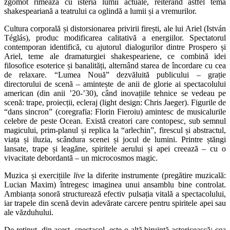
zgomot rimează cu isteria lumii actuale, reiterând astfel tema
shakespeariană a teatrului ca oglindă a lumii și a vremurilor.
Cultura corporală și distorsionarea privirii firești, ale lui Ariel (István
Téglás), produc modificarea calitativă a energiilor. Spectatorul
contemporan identifică, cu ajutorul dialogurilor dintre Prospero și
Ariel, teme ale dramaturgiei shakespeariene, ce combină idei
filosofice esoterice și banalități, alternând starea de încordare cu cea
de relaxare. “Lumea Nouă” dezvăluită publicului – grație
directorului de scenă – amintește de anii de glorie ai spectacolului
american (din anii ’20-’30), când inovațiile tehnice se vedeau pe
scenă: trape, proiecții, ecleraj (light design: Chris Jaeger). Figurile de
“dans sincron” (coregrafia: Florin Fieroiu) amintesc de musicalurile
celebre de peste Ocean. Există creatori care contopesc, sub semnul
magicului, prim-planul și replica la “arlechin”, firescul și abstractul,
viața și iluzia, scândura scenei și jocul de lumini. Printre ștăngi
lansate, trape și leagăne, spiritele aerului și apei creează – cu o
vivacitate debordantă – un microcosmos magic.
Muzica și exercițiile
live
la diferite instrumente (pregătire muzicală:
Lucian Maxim) întregesc imaginea unui ansamblu bine controlat.
Ambianța sonoră structurează efectiv pulsația vitală a spectacolului,
iar trapele din scenă devin adevărate carcere pentru spiritele apei sau
ale văzduhului.
De reținut, din acest spectacol, este o altă biruință actoricească: cea