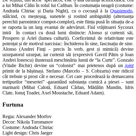
a lui Mihai Călin în rolul lui Caliban. În costumația neagră (costume:
Andrada Chiriac și Daria Night), cu o cocoașă à la
Quasimodo
,
stâlcind, cu meșteșug, sunetele și rostind ambiguități (alternanța
perechii paronimice compot-complot), este ființa pusă în situația de-a
se raporta la un larg evantai de adevăruri. Fiul vrăjitoarei Sycorax
intră în contact cu două lumi distincte: Alonso și curtenii săi,
Prospero și Ariel (lumea culturii). Coeficeintul de relativitate este
potențat și de motivul narcisiac: închiderea în sine, fascinația de sine.
Alonso (Andrei Finţi – precis în verb, gest și mimică) devine
uzurpatorul uzurpat, iar curtenii săi (expresivii Gavril Pătru și Ioan
Andrei Ionescu) ilusterază meschinăria lumii de “la Curte”. Gonzalo
(Vitalie Bichir) devine un “colonist” mai prietenos după un
joint
primit de la băștinași. Stefano (Marcelo – S. Cobzariu) este ridicol
cât trebuie și prost cât e necesar. Cei care procedează la demascarea
tertipurilor “meseriei” -garantând substanța comică a piesei – sunt
marinarii (Mihai Calotă, Eduard Cârlan, Mădălin Mandin, Idris
Clate, Ionuţ Toader, Axel Moustache, Eduard Adam).
Furtuna
Regia: Alexander Morfov
Decor: Nikola Toromanov
Costume: Andrada Chiriac
Light design: Chris Jaeger