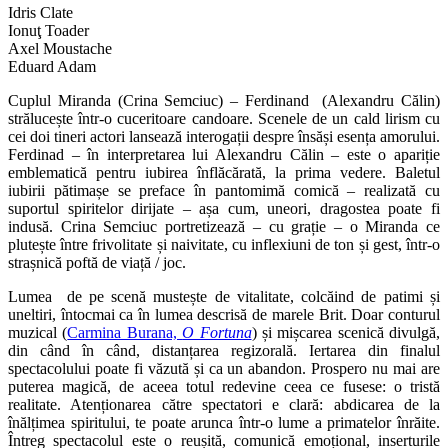
Idris Clate
Ionuţ Toader
Axel Moustache
Eduard Adam
Cuplul Miranda (Crina Semciuc) – Ferdinand (Alexandru Călin)
strălucește într-o cuceritoare candoare. Scenele de un cald lirism cu
cei doi tineri actori lansează interogații despre însăși esența amorului.
Ferdinad – în interpretarea lui Alexandru Călin – este o apariție
emblematică pentru iubirea înflăcărată, la prima vedere. Baletul
iubirii pătimașe se preface în pantomimă comică – realizată cu
suportul spiritelor dirijate – așa cum, uneori, dragostea poate fi
indusă. Crina Semciuc portretizează – cu grație – o Miranda ce
plutește între frivolitate și naivitate, cu inflexiuni de ton și gest, într-o
strașnică poftă de viață / joc.
Lumea de pe scenă mustește de vitalitate, colcăind de patimi și
uneltiri, întocmai ca în lumea descrisă de marele Brit. Doar conturul
muzical (
Carmina Burana,
O Fortuna
) și mișcarea scenică divulgă,
din când în când, distanțarea regizorală. Iertarea din finalul
spectacolului poate fi văzută și ca un abandon. Prospero nu mai are
puterea magică, de aceea totul redevine ceea ce fusese: o tristă
realitate. Atenționarea către spectatori e clară: abdicarea de la
înălțimea spiritului, te poate arunca într-o lume a primatelor înrăite.
Întreg spectacolul este o reușită, comunică emoțional, inserturile