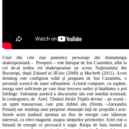
Unul din cele mai puternice personaje din dramaturgia
shakespeariană – Prospero – este întrupat de Ion Caramitru, aflat la
cel de-al treilea rol shakespearian pe scena Naţionalului din
Bucureşti, după
Eduard al III-lea
(2008) şi
Macbeth
(2011). Acest
demiurg este configurat solid și pregnant de Ion Caramitru, o
prezneță scenică de mare rafinament. Actorul compune, cu suplețe,
morga unei suficiențe pe care doar trecerea anilor și fatalitatea o pot
înfrânge. Substanța poetică a discursului său este imediat ironizată,
în contrapunct, de Ariel. Tânărul
István Téglás
devine – pe scenă –
un spirit transsexuat, care prin dublul său (Nimfa –Alexandra
Poiană) are tendința unei perpetue distanțări față de propriile-i acte.
Junele actor iradiază spontan un flux de energie care stârnește
interesul, cu efect magnetic asupra simțurilor privitorilor. Ariel este o
furtună de energie ce provoacă o urgie. Risipa de fum, lumină și