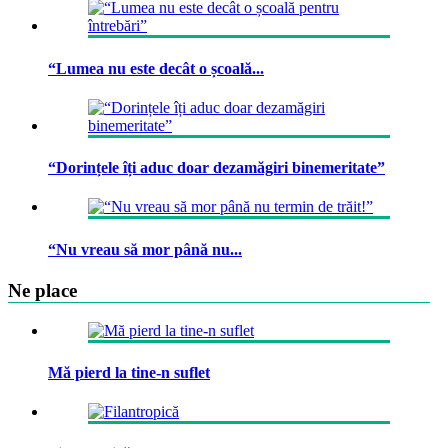
“Lumea nu este decât o școală...
“Dorințele îți aduc doar dezamăgiri binemeritate”
“Nu vreau să mor până nu...
Ne place
Mă pierd la tine-n suflet