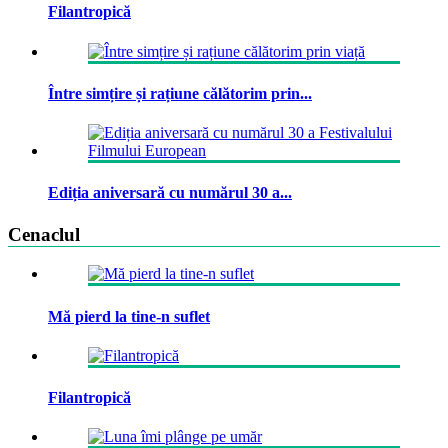
Filantropică
Între simțire și rațiune călătorim prin...
Ediția aniversară cu numărul 30 a...
Cenaclul
Mă pierd la tine-n suflet
Filantropică