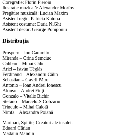
Coregrafie: Florin Fieroiu
Ilustrație muzicală: Alexander Morfov
Pregătire muzicală: Lucian Maxim
Asistent regie: Patricia Katona
Asistent costume: Daria NiGht
Asistent decor: George Pomponiu
Distribuția
Prospero – Ion Caramitru
Miranda – Crina Semciuc
Caliban – Mihai Călin
Ariel – István Téglás
Ferdinand – Alexandru Călin
Sebastian – Gavril Pătru
Antonio – Ioan Andrei Ionescu
Alonso – Andrei Finţi
Gonzalo – Vitalie Bichir
Stefano – Marcelo-S Cobzariu
Trinculo – Mihai Calotă
Nimfa – Alexandra Poiană
Marinari, Spirite, Creaturi ale insulei:
Eduard Cârlan
Mădălin Mandin