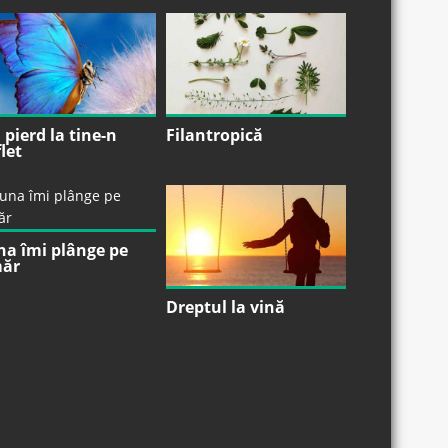
pierd la tine-n
Filantropică
let
na îmi plânge pe
ăr
Dreptul la vină