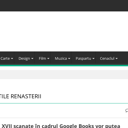
Carte
Design
Film
Muzica
Paspartu
Cenaclul
LE RENASTERII
i XVII scanate în cadrul Google Books vor putea