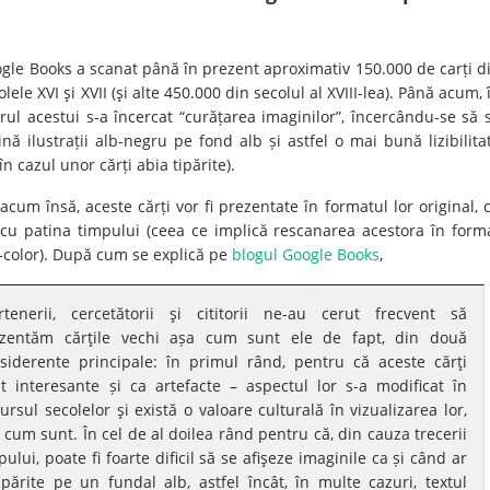
gle Books a scanat până în prezent aproximativ 150.000 de carți d
olele XVI şi XVII (şi alte 450.000 din secolul al XVIII-lea). Până acum, 
rul acestui s-a încercat “curățarea imaginilor”, încercându-se să 
ină ilustrații alb-negru pe fond alb și astfel o mai bună lizibilita
 în cazul unor cărți abia tipărite).
acum însă, aceste cărți vor fi prezentate în formatul lor original, 
 cu patina timpului (ceea ce implică rescanarea acestora în form
l-color). După cum se explică pe
blogul Google Books
,
rtenerii, cercetătorii şi cititorii ne-au cerut frecvent să
zentăm cărţile vechi așa cum sunt ele de fapt, din două
siderente principale: în primul rând, pentru că aceste cărţi
t interesante și ca artefacte – aspectul lor s-a modificat în
ursul secolelor şi există o valoare culturală în vizualizarea lor,
 cum sunt. În cel de al doilea rând pentru că, din cauza trecerii
pului, poate fi foarte dificil să se afişeze imaginile ca și când ar
tipărite pe un fundal alb, astfel încât, în multe cazuri, textul