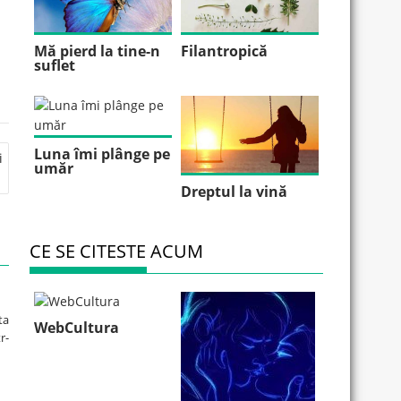
Mă pierd la tine-n
Filantropică
suflet
Luna îmi plânge pe
i
umăr
Dreptul la vină
CE SE CITESTE ACUM
ta
WebCultura
r-