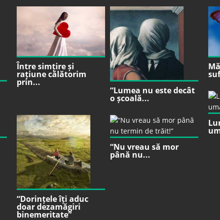
Între simțire și
Mă 
rațiune călătorim
suf
prin...
“Lumea nu este decât
o școală...
Lu
um
“Nu vreau să mor
până nu...
“Dorințele îți aduc
doar dezamăgiri
binemeritate”