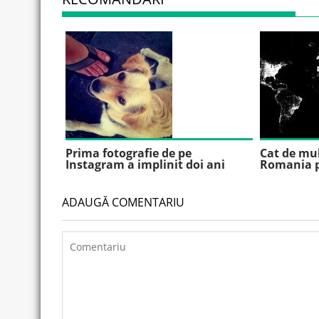
Prima fotografie de pe
Cat de mul
Instagram a implinit doi ani
Romania p
ADAUGĂ COMENTARIU