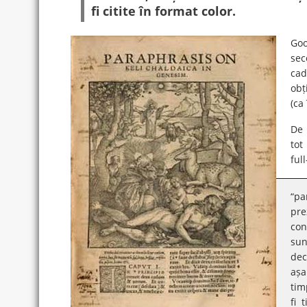
fi citite în format color.
Goo
sec
cad
obț
(ca
De 
tot
ful
“pa
pre
con
sun
dec
așa
tim
fi 