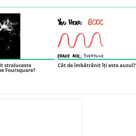
t straluceste
Cât de îmbătrânit îți este auzul?
e Foursquare?