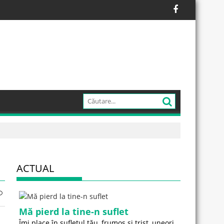
ACTUAL
Mă pierd la tine-n suflet
Îmi place în sufletul tău, frumos și trist, uneori