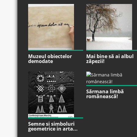
Muzeul obiectelor
Mai bine să ai albul
demodate
zăpezii!
Sărmana limbă
românească!
Semne si simboluri
geometrice in arta...