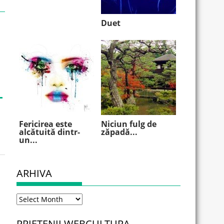
Duet
Fericirea este
Niciun fulg de
alcătuită dintr-
zăpadă...
un...
ARHIVA
Arhiva
PRIETENII WEBCULTURA