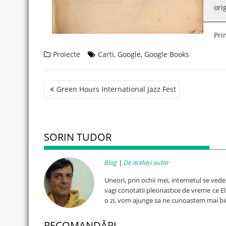
ori
Pri
Proiecte
Carti
,
Google
,
Google Books
Post
Green Hours International Jazz Fest
navigation
SORIN TUDOR
Blog
|
De același autor
Uneori, prin ochii mei, internetul se ved
vagi conotatii pleonastice de vreme ce El, 
o zi, vom ajunge sa ne cunoastem mai bi
RECOMANDĂRI