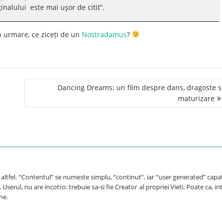
ginalului este mai uşor de citit”.
n urmare, ce ziceți de un
Nostradamus
?
Dancing Dreams: un film despre dans, dragoste s
maturizare
e altfel. “Contentul” se numeste simplu, “continut”, iar “user generated” capa
Userul, nu are incotro: trebuie sa-si fie Creator al propriei Vieti. Poate ca, int
ne.