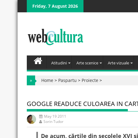
Skip
Friday, 7 August 2026
to
content
Atitudini
Arte scenice
Arte vizuale
»
Home
>
Paspartu
>
Proiecte
>
GOOGLE READUCE CULOAREA IN CARTI
May 19 2011
Sorin Tudor
De acum, cărțile din secolele XVI ș