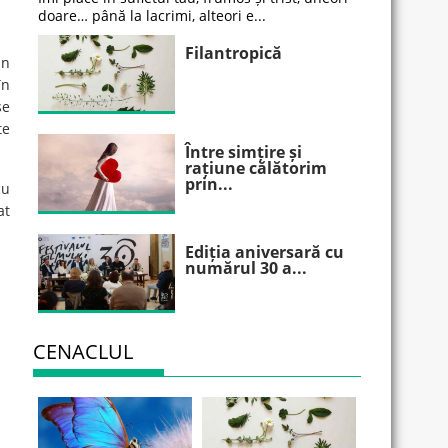
doare… până la lacrimi, alteori e...
Filantropică
in
în
se
te
Între simțire și
rațiune călătorim
prin...
cu
at
Ediția aniversară cu
numărul 30 a...
CENACLUL