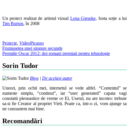
Un proiect realizat de artistul vizual
Lena Gieseke
, fosta soție a lui
Tim Burton
, în 2008
Proiecte
,
Video
Picasso
Post
Frumusetea unei singure secunde
Premiile Oscar 2012: doi romani premiati pentru tehnologie
navigation
Sorin Tudor
Blog
|
De același autor
Uneori, prin ochii mei, internetul se vede altfel. “Contentul” se
numeste simplu, “continut”, iar “user generated” capata vagi
conotatii pleonastice de vreme ce El, Userul, nu are incotro: trebuie
sa-si fie Creator al propriei Vieti. Poate ca, intr-o zi, vom ajunge sa
ne cunoastem mai bine.
Recomandări