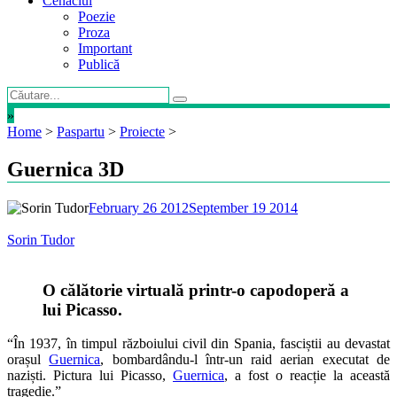
Cenaclul
Poezie
Proza
Important
Publică
»
Home
>
Paspartu
>
Proiecte
>
Guernica 3D
February 26 2012
September 19 2014
Sorin Tudor
O călătorie virtuală printr-o capodoperă a
lui Picasso.
“În 1937, în timpul războiului civil din Spania, fasciștii au devastat
orașul
Guernica
, bombardându-l într-un raid aerian executat de
naziști. Pictura lui Picasso,
Guernica
, a fost o reacție la această
tragedie.”