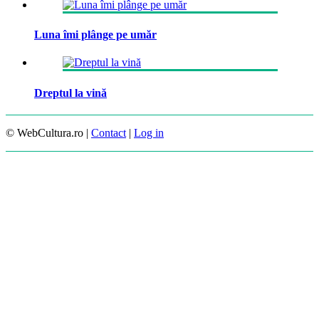
Luna îmi plânge pe umăr
Dreptul la vină
© WebCultura.ro |
Contact
|
Log in