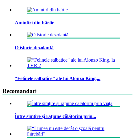
Amintiri din hârtie
O istorie dezolantă
“Felinele salbatice” ale lui Alonzo King,...
Recomandari
Între simțire și rațiune călătorim prin...