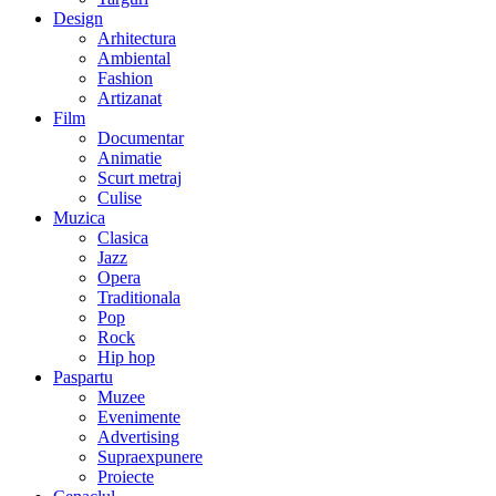
Design
Arhitectura
Ambiental
Fashion
Artizanat
Film
Documentar
Animatie
Scurt metraj
Culise
Muzica
Clasica
Jazz
Opera
Traditionala
Pop
Rock
Hip hop
Paspartu
Muzee
Evenimente
Advertising
Supraexpunere
Proiecte