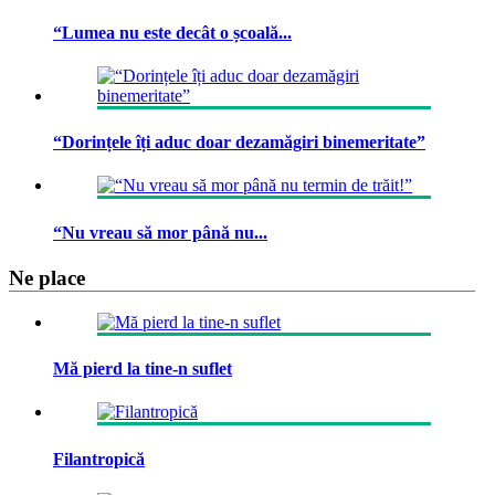
“Lumea nu este decât o școală...
“Dorințele îți aduc doar dezamăgiri binemeritate”
“Nu vreau să mor până nu...
Ne place
Mă pierd la tine-n suflet
Filantropică