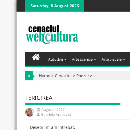
Skip
Saturday, 8 August 2026
to
content
Atitudini
Arte scenice
Arte vizuale
»
Home
>
Cenaclul
>
Poezie
>
FERICIREA
August 4 2017
Gabriela Aronovici
Deseori m-am întrebat,