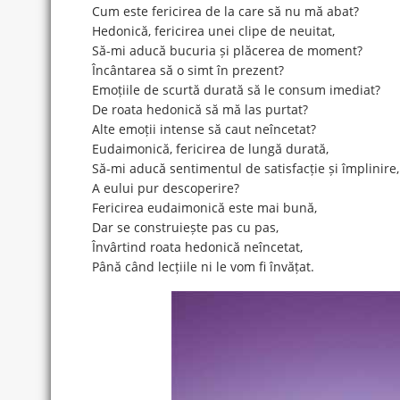
Cum este fericirea de la care să nu mă abat?
Hedonică, fericirea unei clipe de neuitat,
Să-mi aducă bucuria și plăcerea de moment?
Încântarea să o simt în prezent?
Emoțiile de scurtă durată să le consum imediat?
De roata hedonică să mă las purtat?
Alte emoții intense să caut neîncetat?
Eudaimonică, fericirea de lungă durată,
Să-mi aducă sentimentul de satisfacție și împlinire,
A eului pur descoperire?
Fericirea eudaimonică este mai bună,
Dar se construiește pas cu pas,
Învârtind roata hedonică neîncetat,
Până când lecțiile ni le vom fi învățat.