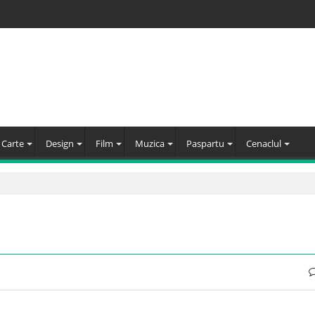
Carte
Design
Film
Muzica
Paspartu
Cenaclul