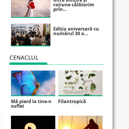
Între simțire și
rațiune călătorim
prin...
Ediția aniversară cu
numărul 30 a...
CENACLUL
Mă pierd la tine-n
Filantropică
suflet