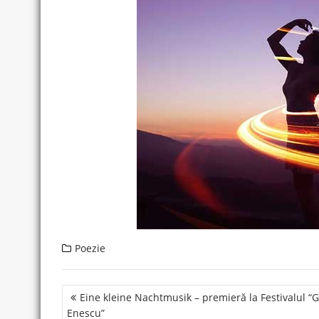
Poezie
Post
Eine kleine Nachtmusik – premieră la Festivalul “
navigation
Enescu”