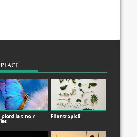
 PLACE
pierd la tine-n
Filantropică
let