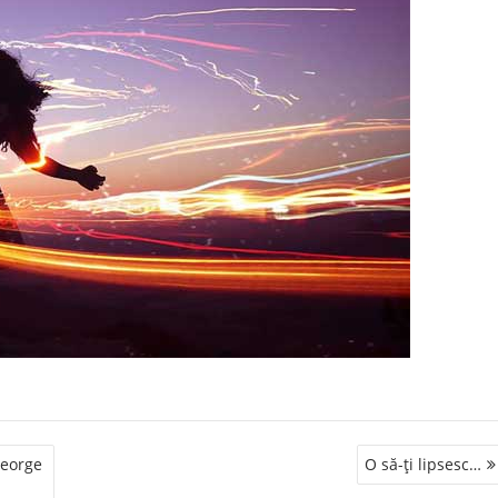
George
O să-ţi lipsesc…