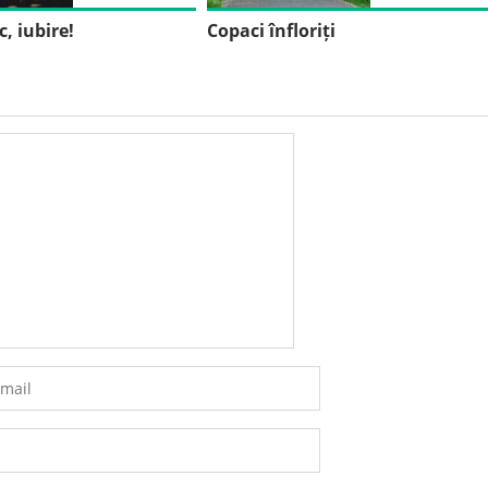
, iubire!
Copaci înfloriți