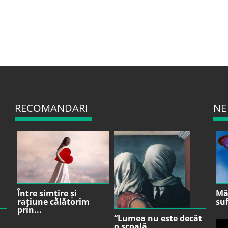
RECOMANDARI
NE
Între simțire și
Mă 
rațiune călătorim
suf
prin...
“Lumea nu este decât
o școală...