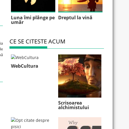
Luna îmi plânge pe
Dreptul la vină
umăr
CE SE CITESTE ACUM
ia
de
mă
WebCultura
Scrisoarea
alchimistului