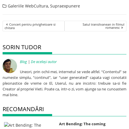
Galeriile WebCultura
,
Supraexpunere
Post
Concert pentru privighetoare si
Satul transilvanean in filmul
navigation
romanesc
chitara
SORIN TUDOR
Blog
|
De același autor
Uneori, prin ochii mei, internetul se vede altfel. “Contentul” se
numeste simplu, “continut”, iar “user generated” capata vagi conotatii
pleonastice de vreme ce El, Userul, nu are incotro: trebuie sa-si fie
Creator al propriei Vieti. Poate ca, intr-o zi, vom ajunge sa ne cunoastem
mai bine.
RECOMANDĂRI
Art Bending: The coming