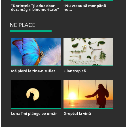
“Dorințele îți aduc doar
“Nu vreau să mor până
dezamăgiri binemeritate”
nu...
NE PLACE
Mă pierd la tine-n suflet
Filantropică
Luna îmi plânge pe umăr
Dreptul la vină