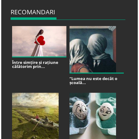
RECOMANDARI
Între simțire și rațiune
călătorim prin...
“Lumea nu este decât o
școală...