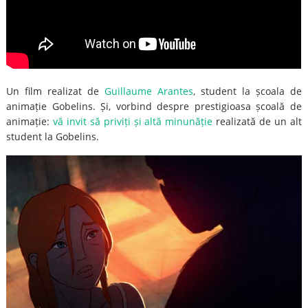
Un film realizat de
Guillaume Arantes
, student la școala de
animație Gobelins. Și, vorbind despre prestigioasa școală de
animație:
vă invit să priviți și altă minunăție
realizată de un alt
student la Gobelins.