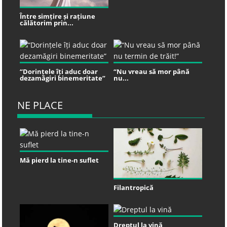
Între simțire și rațiune
călătorim prin...
“Dorințele îți aduc doar
“Nu vreau să mor până
dezamăgiri binemeritate”
nu...
NE PLACE
Mă pierd la tine-n suflet
Filantropică
Dreptul la vină