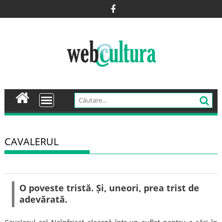
Skip
to
content
CAVALERUL
O poveste tristă. Și, uneori, prea trist de
adevărată.