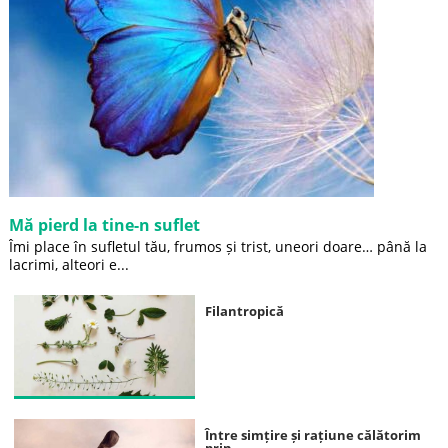
Mă pierd la tine-n suflet
Îmi place în sufletul tău, frumos și trist, uneori doare… până la
lacrimi, alteori e...
Filantropică
Între simțire și rațiune călătorim
prin...