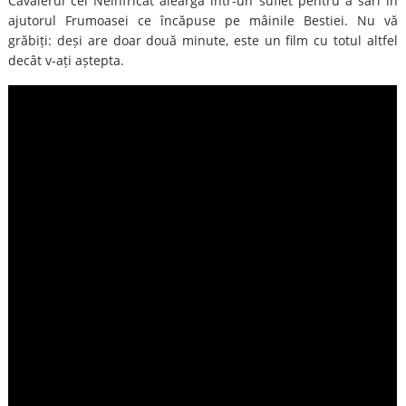
Cavalerul cel Neînfricat aleargă într-un suflet pentru a sări în
ajutorul Frumoasei ce încăpuse pe mâinile Bestiei. Nu vă
grăbiți: deși are doar două minute, este un film cu totul altfel
decât v-ați aștepta.