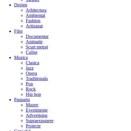
Design
Arhitectura
Ambiental
Fashion
Artizanat
Film
Documentar
Animatie
Scurt metraj
Culise
Muzica
Clasica
Jazz
Opera
Traditionala
Pop
Rock
Hip hop
Paspartu
Muzee
Evenimente
Advertising
Supraexpunere
Proiecte