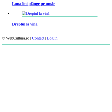
Luna îmi plânge pe umăr
Dreptul la vină
© WebCultura.ro |
Contact
|
Log in