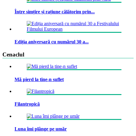
Între simțire și rațiune călătorim prin...
Ediția aniversară cu numărul 30 a...
Cenaclul
Mă pierd la tine-n suflet
Filantropică
Luna îmi plânge pe umăr