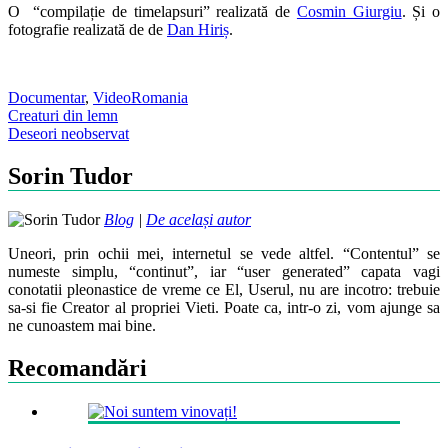
O “compilație de timelapsuri” realizată de
Cosmin Giurgiu
. Și o
fotografie realizată de de
Dan Hiriș
.
Documentar
,
Video
Romania
Post
Creaturi din lemn
Deseori neobservat
navigation
Sorin Tudor
Blog
|
De același autor
Uneori, prin ochii mei, internetul se vede altfel. “Contentul” se
numeste simplu, “continut”, iar “user generated” capata vagi
conotatii pleonastice de vreme ce El, Userul, nu are incotro: trebuie
sa-si fie Creator al propriei Vieti. Poate ca, intr-o zi, vom ajunge sa
ne cunoastem mai bine.
Recomandări