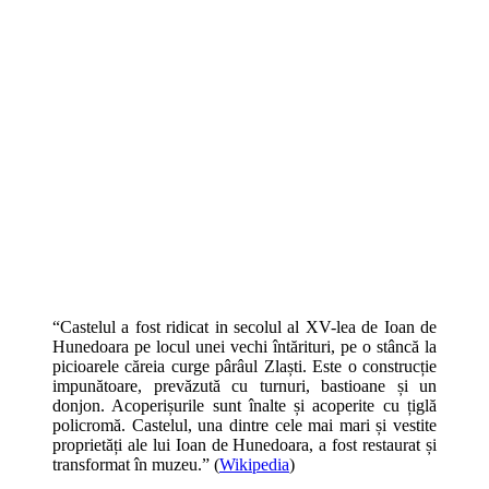
“Castelul a fost ridicat in secolul al XV-lea de Ioan de
Hunedoara pe locul unei vechi întărituri, pe o stâncă la
picioarele căreia curge pârâul Zlaști. Este o construcție
impunătoare, prevăzută cu turnuri, bastioane și un
donjon. Acoperișurile sunt înalte și acoperite cu țiglă
policromă. Castelul, una dintre cele mai mari și vestite
proprietăți ale lui Ioan de Hunedoara, a fost restaurat și
transformat în muzeu.” (
Wikipedia
)