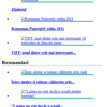
Zîmbetul
Romanian Papergirl: editia 2011
TIFF: unul dintre cele mai interesante...
Recomandari
Între simțire și rațiune călătorim prin...
“Lumea nu este decât o școală...