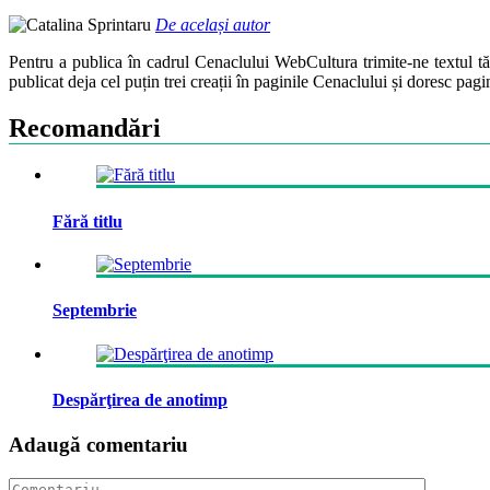
De același autor
Pentru a publica în cadrul Cenaclului WebCultura trimite-ne textul t
publicat deja cel puțin trei creații în paginile Cenaclului și doresc pag
Recomandări
Fără titlu
Septembrie
Despărţirea de anotimp
Adaugă comentariu