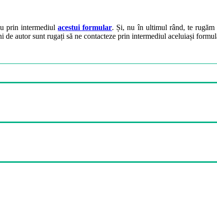
ău prin intermediul
acestui formular
. Și, nu în ultimul rând, te rugăm 
ini de autor sunt rugați să ne contacteze prin intermediul aceluiași formul