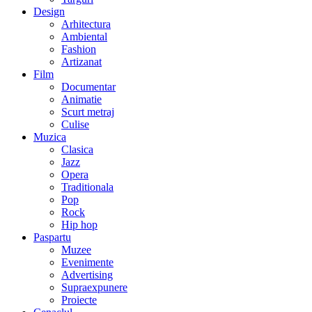
Design
Arhitectura
Ambiental
Fashion
Artizanat
Film
Documentar
Animatie
Scurt metraj
Culise
Muzica
Clasica
Jazz
Opera
Traditionala
Pop
Rock
Hip hop
Paspartu
Muzee
Evenimente
Advertising
Supraexpunere
Proiecte