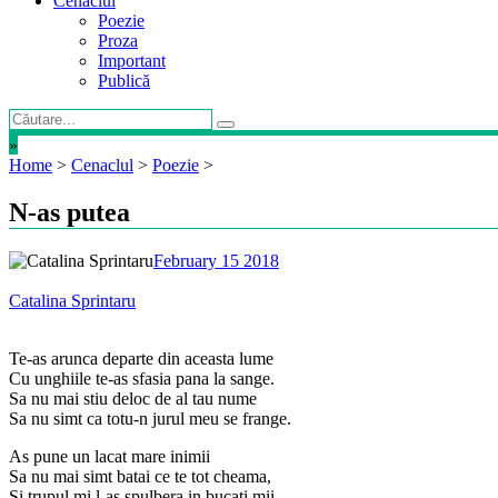
Cenaclul
Poezie
Proza
Important
Publică
»
Home
>
Cenaclul
>
Poezie
>
N-as putea
February 15 2018
Catalina Sprintaru
Te-as arunca departe din aceasta lume
Cu unghiile te-as sfasia pana la sange.
Sa nu mai stiu deloc de al tau nume
Sa nu simt ca totu-n jurul meu se frange.
As pune un lacat mare inimii
Sa nu mai simt batai ce te tot cheama,
Si trupul mi l-as spulbera in bucati mii