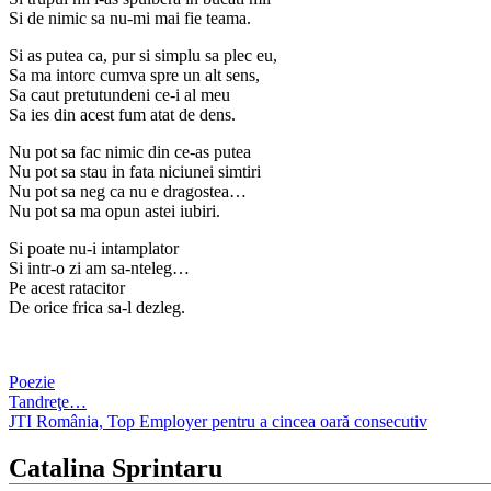
Si de nimic sa nu-mi mai fie teama.
Si as putea ca, pur si simplu sa plec eu,
Sa ma intorc cumva spre un alt sens,
Sa caut pretutundeni ce-i al meu
Sa ies din acest fum atat de dens.
Nu pot sa fac nimic din ce-as putea
Nu pot sa stau in fata niciunei simtiri
Nu pot sa neg ca nu e dragostea…
Nu pot sa ma opun astei iubiri.
Si poate nu-i intamplator
Si intr-o zi am sa-nteleg…
Pe acest ratacitor
De orice frica sa-l dezleg.
Poezie
Post
Tandreţe…
JTI România, Top Employer pentru a cincea oară consecutiv
navigation
Catalina Sprintaru