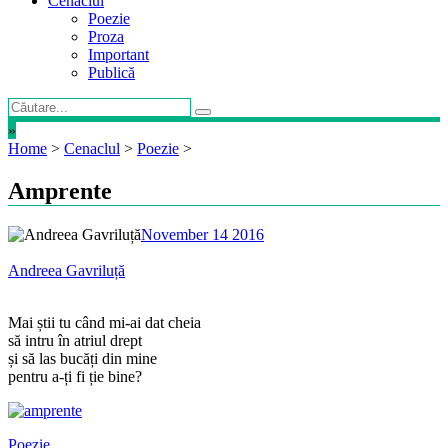
Cenaclul
Poezie
Proza
Important
Publică
»
Home
>
Cenaclul
>
Poezie
>
Amprente
November 14 2016
Andreea Gavriluță
Mai știi tu când mi-ai dat cheia
să intru în atriul drept
și să las bucăți din mine
pentru a-ți fi ție bine?
Poezie