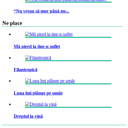
“Nu vreau să mor până nu...
Ne place
Mă pierd la tine-n suflet
Filantropică
Luna îmi plânge pe umăr
Dreptul la vină