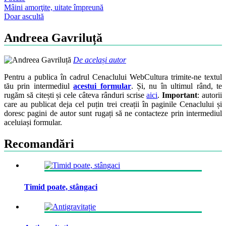
Post
Mâini amorţite, uitate împreună
Doar ascultă
navigation
Andreea Gavriluță
De același autor
Pentru a publica în cadrul Cenaclului WebCultura trimite-ne textul
tău prin intermediul
acestui formular
. Și, nu în ultimul rând, te
rugăm să citești și cele câteva rânduri scrise
aici
.
Important
: autorii
care au publicat deja cel puțin trei creații în paginile Cenaclului și
doresc pagini de autor sunt rugați să ne contacteze prin intermediul
aceluiași formular.
Recomandări
Timid poate, stângaci