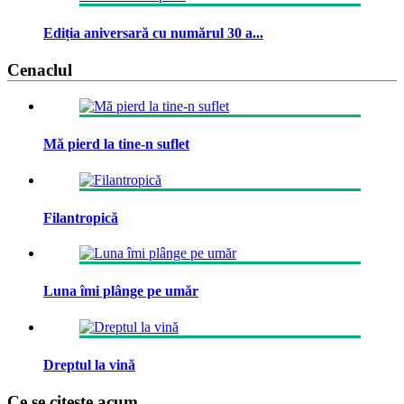
Ediția aniversară cu numărul 30 a...
Cenaclul
Mă pierd la tine-n suflet
Filantropică
Luna îmi plânge pe umăr
Dreptul la vină
Ce se citeste acum