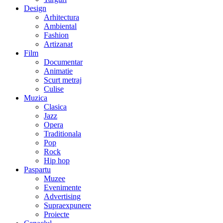
Design
Arhitectura
Ambiental
Fashion
Artizanat
Film
Documentar
Animatie
Scurt metraj
Culise
Muzica
Clasica
Jazz
Opera
Traditionala
Pop
Rock
Hip hop
Paspartu
Muzee
Evenimente
Advertising
Supraexpunere
Proiecte