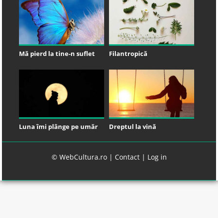
Mă pierd la tine-n suflet
Filantropică
Luna îmi plânge pe umăr
Dreptul la vină
© WebCultura.ro |
Contact
|
Log in