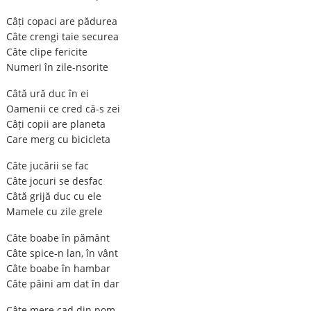
Câți copaci are pădurea
Câte crengi taie securea
Câte clipe fericite
Numeri în zile-nsorite
Câtă ură duc în ei
Oamenii ce cred că-s zei
Câți copii are planeta
Care merg cu bicicleta
Câte jucării se fac
Câte jocuri se desfac
Câtă grijă duc cu ele
Mamele cu zile grele
Câte boabe în pământ
Câte spice-n lan, în vânt
Câte boabe în hambar
Câte pâini am dat în dar
Câte mere cad din pom