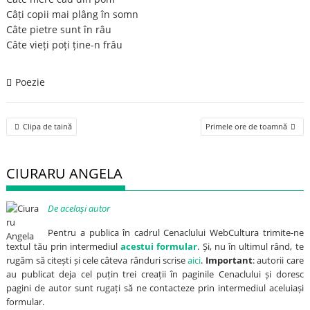
Câți copii mai plâng în somn
Câte pietre sunt în râu
Câte vieți poți ține-n frâu
Poezie
Post
Clipa de taină
Primele ore de toamnă
navigation
CIURARU ANGELA
De același autor
Pentru a publica în cadrul Cenaclului WebCultura trimite-ne
textul tău prin intermediul
acestui formular
. Și, nu în ultimul rând, te
rugăm să citești și cele câteva rânduri scrise
aici
.
Important
: autorii care
au publicat deja cel puțin trei creații în paginile Cenaclului și doresc
pagini de autor sunt rugați să ne contacteze prin intermediul aceluiași
formular.