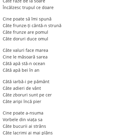
Câte raze de la soare
Încălzesc trupul ce doare
Cine poate să îmi spună
Câte frunze-ți cântă-n strună
Câte frunze are pomul
Câte doruri duce omul
Câte valuri face marea
Cine le măsoară sarea
Câtă apă stă-n ocean
Câtă apă bei în an
Câtă iarbă-i pe pământ
Câte adieri de vânt
Câte zboruri sunt pe cer
Câte aripi încă pier
Cine poate a-nsuma
Vorbele din viața sa
Câte bucurii ai strâns
Câte lacrimi ai mai plâns