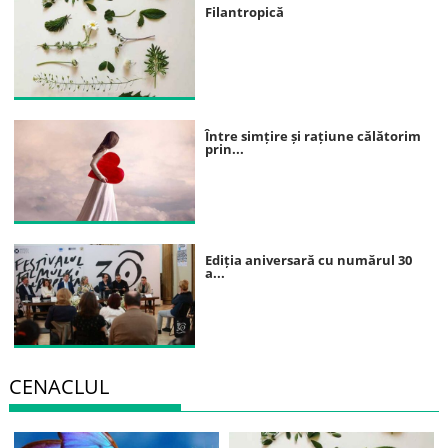
Filantropică
Între simțire și rațiune călătorim
prin...
Ediția aniversară cu numărul 30
a...
CENACLUL