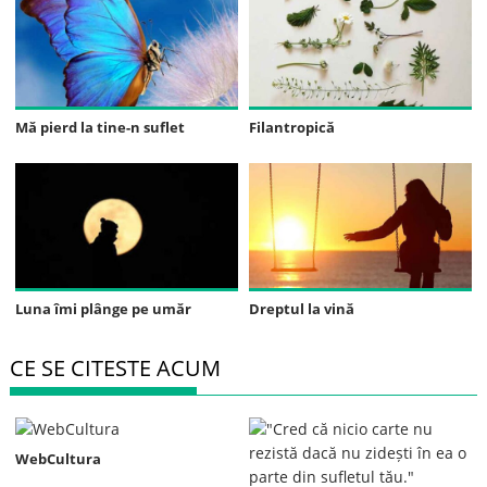
Mă pierd la tine-n suflet
Filantropică
Luna îmi plânge pe umăr
Dreptul la vină
CE SE CITESTE ACUM
WebCultura