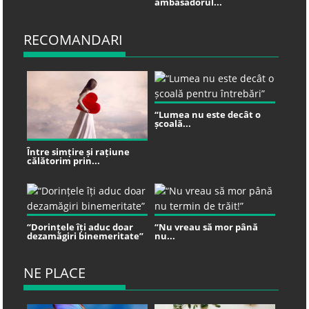
ambasadorul...
RECOMANDARI
“Lumea nu este decât o
școală...
Între simțire și rațiune
călătorim prin...
“Dorințele îți aduc doar
“Nu vreau să mor până
dezamăgiri binemeritate”
nu...
NE PLACE