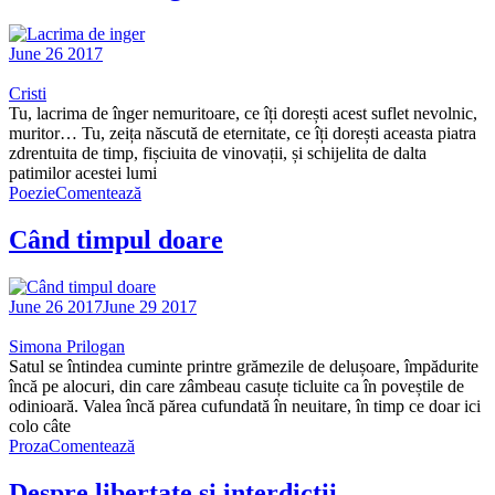
June 26 2017
Cristi
Tu, lacrima de înger nemuritoare, ce îți dorești acest suflet nevolnic,
muritor… Tu, zeița născută de eternitate, ce îți dorești aceasta piatra
zdrentuita de timp, fișciuita de vinovații, și schijelita de dalta
patimilor acestei lumi
Poezie
Comentează
Când timpul doare
June 26 2017
June 29 2017
Simona Prilogan
Satul se întindea cuminte printre grămezile de delușoare, împădurite
încă pe alocuri, din care zâmbeau casuțe ticluite ca în poveștile de
odinioară. Valea încă părea cufundată în neuitare, în timp ce doar ici
colo câte
Proza
Comentează
Despre libertate și interdicții