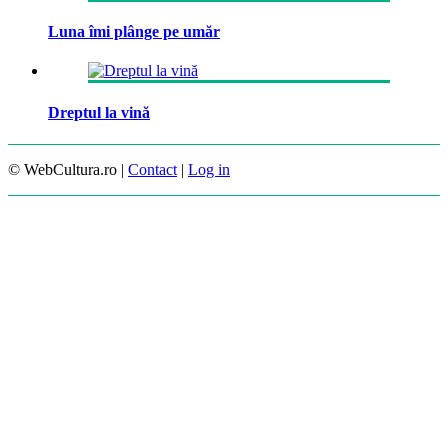
Luna îmi plânge pe umăr
Dreptul la vină
© WebCultura.ro |
Contact
|
Log in