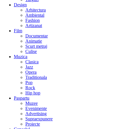
Design
Arhitectura
Ambiental
Fashion
Artizanat
Film
Documentar
Animatie
Scurt metraj
Culise
Muzica
Clasica
Jazz
Opera
Traditionala
Pop
Rock
Hip hop
Paspartu
Muzee
Evenimente
Advertising
Supraexpunere
Proiecte