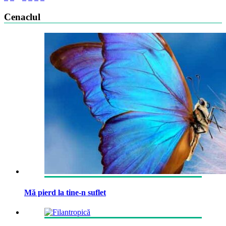
Cenaclul
Mă pierd la tine-n suflet