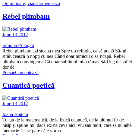
Opinii
tipare
,
viata
Comentează
Rebel plimbam
June 13 2017
Simona Prilogan
Rebel plimbam azi steaua mea Spre un refugiu, ca să poată Să-mi
strălucească-n nopţi cu nea Când doar nimicul o să-ncapă. Rebel
plimbam convingerea Că doar sublimul mi-a rămas Să-l leg de suflet
dor de
Poezie
Comentează
Cuantică poetică
June 13 2017
Ioana Haitchi
Te iau de la matematică, de la fizică cuantică, de la ultimul fir de
nisip şi spune-mi, dacă există ceva aici, viu sau mort, care să nu aibă
memorie. Ţi se pare că e vorba