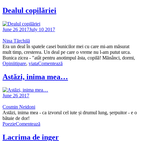
Dealul copilăriei
June 26 2017
July 10 2017
Nina Tărchilă
Era un deal în spatele casei bunicilor mei cu care mi-am măsurat
mult timp, cresterea. Un deal pe care o vreme nu l-am putut urca.
Bunica zicea - "atât pentru anotimpul ăsta, copilă! Mănânci, dormi,
Opinii
tipare
,
viata
Comentează
Astăzi, inima mea…
June 26 2017
Cosmin Neidoni
Astăzi, inima mea - ca izvorul cel iute și drumul lung, șerpuitor - e o
bătaie de dor!
Poezie
Comentează
Lacrima de inger