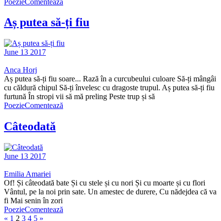
Poezie
Comentează
Aș putea să-ți fiu
June 13 2017
Anca Horj
Aș putea să-ți fiu soare... Rază în a curcubeului culoare Să-ți mângâi
cu căldură chipul Să-ți învelesc cu dragoste trupul. Aș putea să-ți fiu
furtună În stropi vii să mă preling Peste trup și să
Poezie
Comentează
Câteodată
June 13 2017
Emilia Amariei
Of! Și câteodată bate Și cu stele și cu nori Și cu moarte și cu flori
Vântul, pe la noi prin sate. Un amestec de durere, Cu nădejdea că va
fi Mai senin în zori
Poezie
Comentează
«
1
2
3
4
5
»