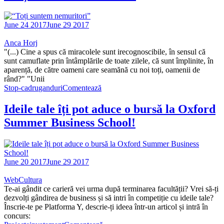
June 24 2017
June 29 2017
Anca Horj
"(...) Cine a spus că miracolele sunt irecognoscibile, în sensul că
sunt camuflate prin întâmplările de toate zilele, că sunt împlinite, în
aparență, de către oameni care seamănă cu noi toți, oamenii de
rând?" "Unii
Stop-cadru
ganduri
Comentează
Ideile tale îți pot aduce o bursă la Oxford
Summer Business School!
June 20 2017
June 29 2017
WebCultura
Te-ai gândit ce carieră vei urma după terminarea facultății? Vrei să-ți
dezvolți gândirea de business și să intri în competiție cu ideile tale?
Înscrie-te pe Platforma Y, descrie-ți ideea într-un articol și intră în
concurs: