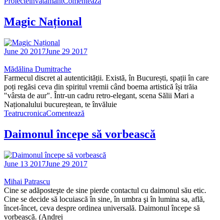
Proiecte
invatamant
Comentează
Magic Național
June 20 2017
June 29 2017
Mădălina Dumitrache
Farmecul discret al autenticității. Există, în București, spații în care
poți regăsi ceva din spiritul vremii când boema artistică își trăia
"vârsta de aur". Într-un cadru retro-elegant, scena Sălii Mari a
Naționalului bucureștean, te învăluie
Teatru
cronica
Comentează
Daimonul începe să vorbească
June 13 2017
June 29 2017
Mihai Patrascu
Cine se adăposteşte de sine pierde contactul cu daimonul său etic.
Cine se decide să locuiască în sine, în umbra şi în lumina sa, află,
încet-încet, ceva despre ordinea universală. Daimonul începe să
vorbească. (Andrei