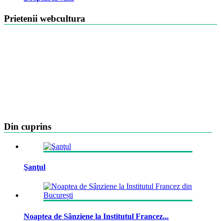
Prietenii webcultura
Din cuprins
Şanţul
Noaptea de Sânziene la Institutul Francez...