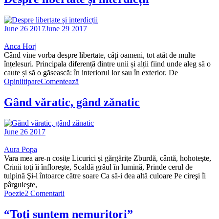
June 26 2017
June 29 2017
Anca Horj
Când vine vorba despre libertate, câți oameni, tot atât de multe
înțelesuri. Principala diferență dintre unii și alții fiind unde aleg să o
caute și să o găsească: în interiorul lor sau în exterior. De
Opinii
tipare
Comentează
Gând văratic, gând zănatic
June 26 2017
Aura Popa
Vara mea are-n cosiţe Licurici şi gărgăriţe Zburdă, cântă, hohoteşte,
Crinii toţi îi înfloreşte, Scaldă grâul în lumină, Prinde cerul de
tulpină Şi-l întoarce către soare Ca să-i dea altă culoare Pe cireşi îi
pârguieşte,
Poezie
2 Comentarii
“Toți suntem nemuritori”