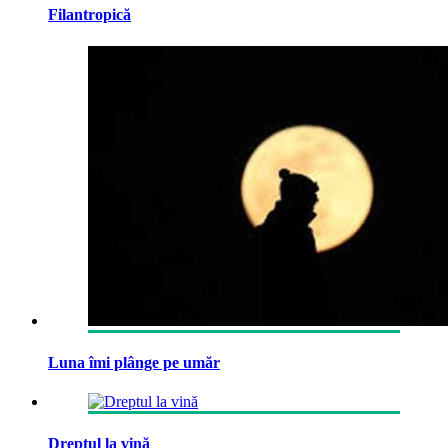
Filantropică
Luna îmi plânge pe umăr
Dreptul la vină