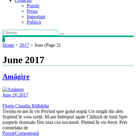
Cenaclul
Poezie
Proza
Important
Publică
»
Home
>
2017
>
June
(Page 2)
June 2017
Amăgire
June 26 2017
Florin Claudiu Bălbărău
Trezitu-m-am în vis Privind spre golul nopții Un strigăt din abis
Șoptind în voia sorții. M-am îndreptat agale Călăuzit de lună Spre
șoaptele domoale Din ziua cea nocturnă. Plutind în vis feeric Prin
constelația de
Poezie
Comentează