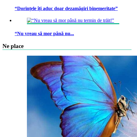
“Dorințele îți aduc doar dezamăgiri binemeritate”
“Nu vreau să mor până nu...
Ne place