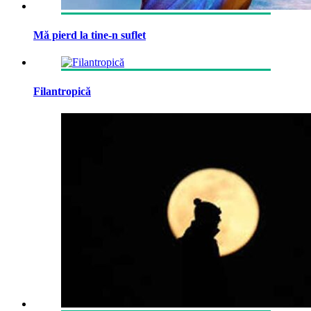
Mă pierd la tine-n suflet
Filantropică