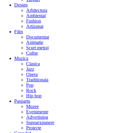
Design
Arhitectura
Ambiental
Fashion
Artizanat
Film
Documentar
Animatie
Scurt metraj
Culise
Muzica
Clasica
Jazz
Opera
Traditionala
Pop
Rock
Hip hop
Paspartu
Muzee
Evenimente
Advertising
Supraexpunere
Proiecte