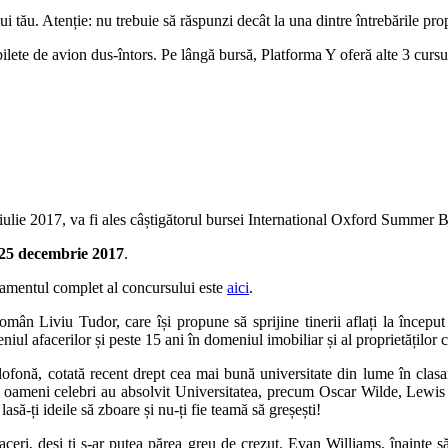
ui tău. Atenție: nu trebuie să răspunzi decât la una dintre întrebările prop
lete de avion dus-întors. Pe lângă bursă, Platforma Y oferă alte 3 cursur
 iulie 2017, va fi ales câștigătorul bursei International Oxford Summer 
– 25 decembrie 2017
.
gulamentul complet al concursului este
aici
.
omân Liviu Tudor, care își propune să sprijine tinerii aflați la încep
eniul afacerilor și peste 15 ani în domeniul imobiliar și al proprietăților 
ofonă, cotată recent drept cea mai bună universitate din lume în cla
 oameni celebri au absolvit Universitatea, precum Oscar Wilde, Lewis
 lasă-ți ideile să zboare și nu-ți fie teamă să greșești!
ceri, deși ți s-ar putea părea greu de crezut. Evan Williams, înainte s