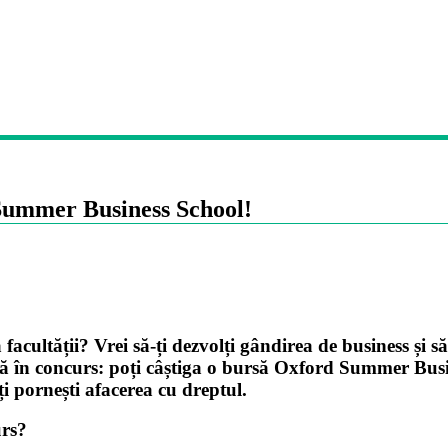
d Summer Business School!
cultății? Vrei să-ți dezvolți gândirea de business și să i
 intră în concurs: poți câștiga o bursă Oxford Summer Bus
ți pornești afacerea cu dreptul.
urs?