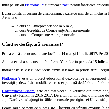
Intră pe site-ul
Platformei Y
și urmează
pașii
pentru înscrierea articolul
Bursa constă în cursuri de 2 săptămâni, cazare cu mic dejun inclus și bi
Acestea sunt:
– un curs de Antreprenoriat de la A la Z,
– un curs Acreditat de Competențe Antreprenoriale,
– un curs de Competențe Antreprenoriale.
Când se desfășoară concursul?
Prima etapă a concursului are loc între
10 mai și 14 iulie 2017
. Pe 20
A doua etapă a concursului Platforma Y are loc în perioada
15 iulie 
Îndrăznește să visezi, fă-ți ideile auzite și lasă-le să prindă aripi! Re
Platforma Y
este un proiect educațional dezvoltat de antreprenorul r
investiții și dezvoltări imobiliare, are o experiență de 25 de ani în dom
Universitatea Oxford
este cea mai veche universitate din lumea angl
University Rankings 2016-2017. De-a lungul timpului, o mulțime de
alții. Dacă vrei să ajungi în sălile de curs ale prestigioasei Universități,
Foarte mulți oameni de succes și-au început cu stângul evoluția în afa