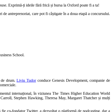
use. Exprimă-ți ideile fără frică și bursa la Oxford poate fi a ta!
i de antreprenoriat, care pot fi câștigate în a doua etapă a concursului.
Business School.
ut de drum.
Liviu Tudor
conduce Genesis Development, companie de
comerciale.
samentul internațional, în viziunea The Times Higher Education World
 Carroll, Stephen Hawking, Theresa May, Margaret Thatcher și mulți
ă fie co-fondator Twitter, a dezvoltat o platformă de podcasting, dar a