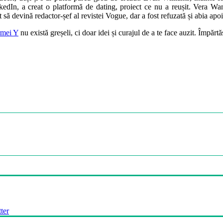
kedIn, a creat o platformă de dating, proiect ce nu a reușit. Vera Wan
t să devină redactor-șef al revistei Vogue, dar a fost refuzată și abia ap
rmei Y
nu există greșeli, ci doar idei și curajul de a te face auzit. Împărt