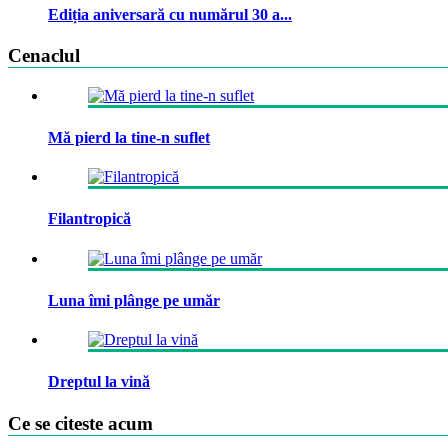
Ediția aniversară cu numărul 30 a...
Cenaclul
Mă pierd la tine-n suflet
Filantropică
Luna îmi plânge pe umăr
Dreptul la vină
Ce se citeste acum