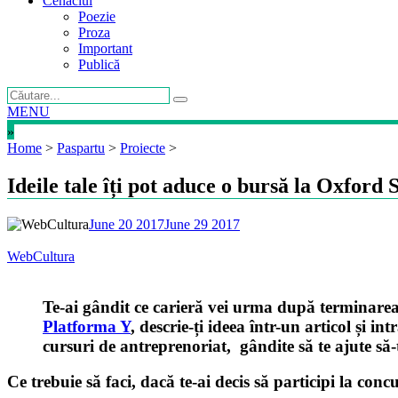
Cenaclul
Poezie
Proza
Important
Publică
MENU
»
Home
>
Paspartu
>
Proiecte
>
Ideile tale îți pot aduce o bursă la Oxfor
June 20 2017
June 29 2017
WebCultura
Te-ai gândit ce carieră vei urma după terminarea fa
Platforma Y
, descrie-ți ideea într-un articol și
cursuri de antreprenoriat, gândite să te ajute să-
Ce trebuie să faci, dacă te-ai decis să participi la conc