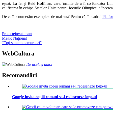
eșuat. La fel și Reid Hoffman, care, înainte de a fi co-fondator Lin
calificarea în echipa Statelor Unite pentru Jocurile Olimpice, a încerca
De ce îți enumerăm exemplele de mai sus? Pentru că, în cadrul
Platfo
Proiecte
invatamant
Post
Magic Național
“Toți suntem nemuritori”
navigation
WebCultura
De același autor
Recomandări
Google invita copiii romani sa-i redeseneze logo-ul