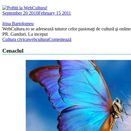
September 20 2010
February 15 2011
Irina Bartolomeu
WebCultura.ro se adresează tuturor celor pasionaţi de cultură şi online, 
PR. Ganduri. La inceput
Cultura civica
webcultura
Comentează
Cenaclul