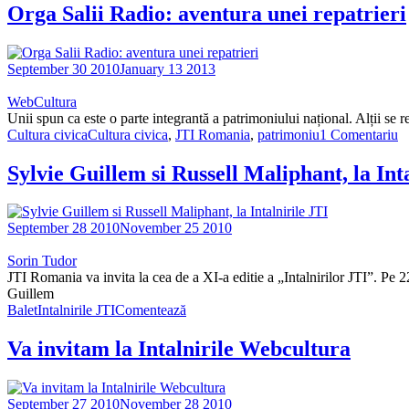
Orga Salii Radio: aventura unei repatrieri
September 30 2010
January 13 2013
WebCultura
Unii spun ca este o parte integrantă a patrimoniului național. Alții s
Cultura civica
Cultura civica
,
JTI Romania
,
patrimoniu
1 Comentariu
Sylvie Guillem si Russell Maliphant, la Int
September 28 2010
November 25 2010
Sorin Tudor
JTI Romania va invita la cea de a XI-a editie a „Intalnirilor JTI”. P
Guillem
Balet
Intalnirile JTI
Comentează
Va invitam la Intalnirile Webcultura
September 27 2010
November 28 2010