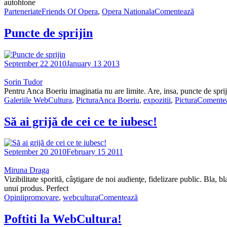
autohtone
Parteneriate
Friends Of Opera
,
Opera Nationala
Comentează
Puncte de sprijin
September 22 2010
January 13 2013
Sorin Tudor
Pentru Anca Boeriu imaginatia nu are limite. Are, insa, puncte de spri
Galeriile WebCultura
,
Pictura
Anca Boeriu
,
expozitii
,
Pictura
Comente
Să ai grijă de cei ce te iubesc!
September 20 2010
February 15 2011
Miruna Draga
Vizibilitate sporită, câştigare de noi audienţe, fidelizare public. Bla
unui produs. Perfect
Opinii
promovare
,
webcultura
Comentează
Poftiti la WebCultura!