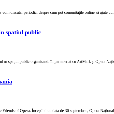
a vom discuta, periodic, despre cum pot comunitățile online să ajute cul
in spatiul public
l în spaţiul public organizând, în parteneriat cu ArtMark şi Opera Naţion
mania
ație Friends of Opera. Începând cu data de 30 septembrie, Opera Naționa