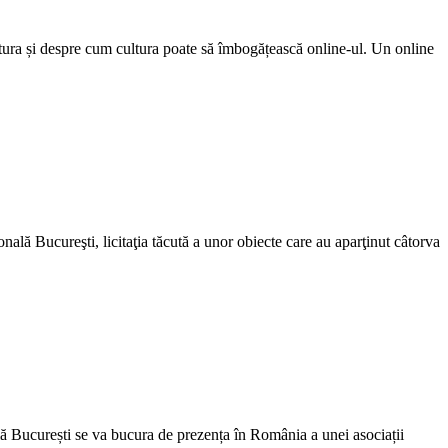
tura și despre cum cultura poate să îmbogățească online-ul. Un online
ală Bucureşti, licitaţia tăcută a unor obiecte care au aparţinut câtorva
lă București se va bucura de prezența în România a unei asociații