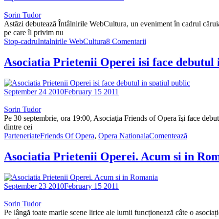
Sorin Tudor
Astăzi debutează Întâlnirile WebCultura, un eveniment în cadrul cărui
pe care îl privim nu
Stop-cadru
Intalnirile WebCultura
8 Comentarii
Asociatia Prietenii Operei isi face debutul 
September 24 2010
February 15 2011
Sorin Tudor
Pe 30 septembrie, ora 19:00, Asociaţia Friends of Opera îşi face debutu
dintre cei
Parteneriate
Friends Of Opera
,
Opera Nationala
Comentează
Asociatia Prietenii Operei. Acum si in Ro
September 23 2010
February 15 2011
Sorin Tudor
Pe lângă toate marile scene lirice ale lumii funcționează câte o asoci