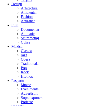
Design
Arhitectura
Ambiental
Fashion
Artizanat
Film
Documentar
Animatie
Scurt metraj
Culise
Muzica
Clasica
Jazz
Opera
Traditionala
Pop
Rock
Hip hop
Paspartu
Muzee
Evenimente
Advertising
Supraexpunere
Proiecte