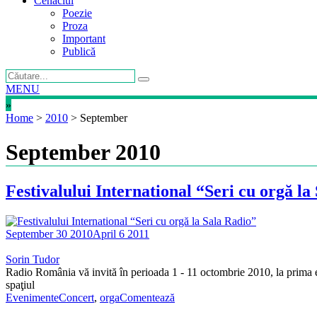
Cenaclul
Poezie
Proza
Important
Publică
MENU
»
Home
>
2010
>
September
September 2010
Festivalului International “Seri cu orgă la
September 30 2010
April 6 2011
Sorin Tudor
Radio România vă invită în perioada 1 - 11 octombrie 2010, la prima ed
spaţiul
Evenimente
Concert
,
orga
Comentează