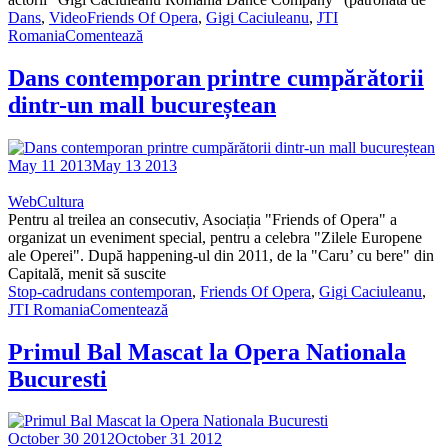
Dans
,
Video
Friends Of Opera
,
Gigi Caciuleanu
,
JTI
Romania
Comentează
Dans contemporan printre cumpărătorii
dintr-un mall bucureștean
May 11 2013
May 13 2013
WebCultura
Pentru al treilea an consecutiv, Asociația "Friends of Opera" a
organizat un eveniment special, pentru a celebra "Zilele Europene
ale Operei". După happening-ul din 2011, de la "Caru’ cu bere" din
Capitală, menit să suscite
Stop-cadru
dans contemporan
,
Friends Of Opera
,
Gigi Caciuleanu
,
JTI Romania
Comentează
Primul Bal Mascat la Opera Nationala
Bucuresti
October 30 2012
October 31 2012