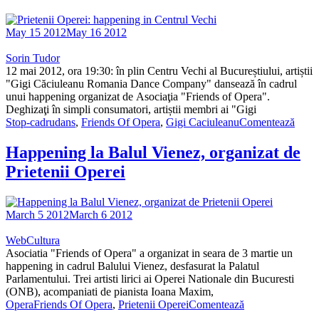
May 15 2012
May 16 2012
Sorin Tudor
12 mai 2012, ora 19:30: în plin Centru Vechi al Bucureștiului, artiștii
"Gigi Căciuleanu Romania Dance Company" dansează în cadrul
unui happening organizat de Asociaţia "Friends of Opera".
Deghizaţi în simpli consumatori, artiștii membri ai "Gigi
Stop-cadru
dans
,
Friends Of Opera
,
Gigi Caciuleanu
Comentează
Happening la Balul Vienez, organizat de
Prietenii Operei
March 5 2012
March 6 2012
WebCultura
Asociatia "Friends of Opera" a organizat in seara de 3 martie un
happening in cadrul Balului Vienez, desfasurat la Palatul
Parlamentului. Trei artisti lirici ai Operei Nationale din Bucuresti
(ONB), acompaniati de pianista Ioana Maxim,
Opera
Friends Of Opera
,
Prietenii Operei
Comentează