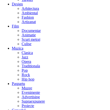
Design
Arhitectura
Ambiental
Fashion
Artizanat
Film
Documentar
Animatie
Scurt metraj
Culise
Muzica
Clasica
Jazz
Opera
Traditionala
Pop
Rock
Hip hop
Paspartu
Muzee
Evenimente
Advertising
Supraexpunere
Proiecte