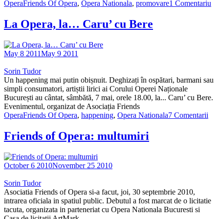
Opera
Friends Of Opera
,
Opera Nationala
,
promovare
1 Comentariu
La Opera, la… Caru’ cu Bere
May 8 2011
May 9 2011
Sorin Tudor
Un happening mai putin obișnuit. Deghizați în ospătari, barmani sau
simpli consumatori, artiștii lirici ai Corului Operei Naționale
București au cântat, sâmbătă, 7 mai, orele 18.00, la... Caru’ cu Bere.
Evenimentul, organizat de Asociația Friends
Opera
Friends Of Opera
,
happening
,
Opera Nationala
7 Comentarii
Friends of Opera: multumiri
October 6 2010
November 25 2010
Sorin Tudor
Asociatia Friends of Opera si-a facut, joi, 30 septembrie 2010,
intrarea oficiala in spatiul public. Debutul a fost marcat de o licitatie
tacuta, organizata in parteneriat cu Opera Nationala Bucuresti si
Casa de licitatii ArtMark.