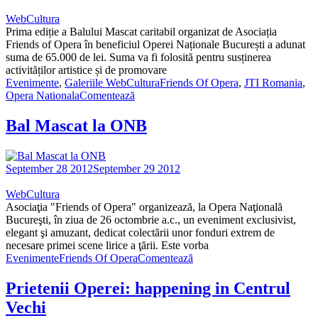
WebCultura
Prima ediție a Balului Mascat caritabil organizat de Asociația
Friends of Opera în beneficiul Operei Naționale București a adunat
suma de 65.000 de lei. Suma va fi folosită pentru susținerea
activităților artistice și de promovare
Evenimente
,
Galeriile WebCultura
Friends Of Opera
,
JTI Romania
,
Opera Nationala
Comentează
Bal Mascat la ONB
September 28 2012
September 29 2012
WebCultura
Asociaţia "Friends of Opera" organizează, la Opera Naţională
Bucureşti, în ziua de 26 octombrie a.c., un eveniment exclusivist,
elegant şi amuzant, dedicat colectării unor fonduri extrem de
necesare primei scene lirice a ţării. Este vorba
Evenimente
Friends Of Opera
Comentează
Prietenii Operei: happening in Centrul
Vechi