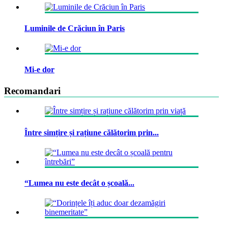
Luminile de Crăciun în Paris
Mi-e dor
Recomandari
Între simțire și rațiune călătorim prin...
“Lumea nu este decât o școală...