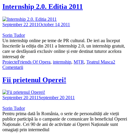
Internship 2.0. Editia 2011
September 22 2011
October 14 2011
Sorin Tudor
Un internship online pe teme de PR cultural. De ieri au început
înscrierile la ediția din 2011 a Internship 2.0, un internship gratuit,
care se desfășoară exclusiv online și este destinat tuturor acelora
interesați de
Proiecte
Friends Of Opera
,
internship
,
MȚR
,
Teatrul Masca
2
Comentarii
Fii prietenul Operei!
September 20 2011
September 20 2011
Sorin Tudor
Pentru prima dată în România, o serie de personalități ale vieții
publice participă la o campanie de comunicare în beneficiul Operei
Naționale. Cei 90 de ani de activitate ai Operei Naționale sunt
omagiați prin intermediul