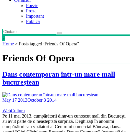
Cenaclul
Poezie
Proza
Important
Publică
»
Home
>
Posts tagged :Friends Of Opera"
Friends Of Opera
Dans contemporan într-un mare mall
bucureștean
May 17 2013
October 3 2014
WebCultura
Pe 11 mai 2013, cumpărătorii dintr-un cunoscut mall din București
au avut parte de o neașteptată surpriză. Deghizaţi în anonimi
cumpărători sau vizitatori ai Centrului comercial Băneasa, dans-
actorii “Gigi Căciuleanu Romania Dance Company” (patronată de