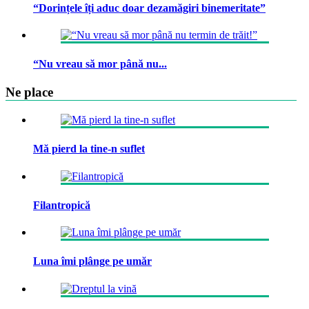
“Dorințele îți aduc doar dezamăgiri binemeritate”
“Nu vreau să mor până nu...
Ne place
Mă pierd la tine-n suflet
Filantropică
Luna îmi plânge pe umăr