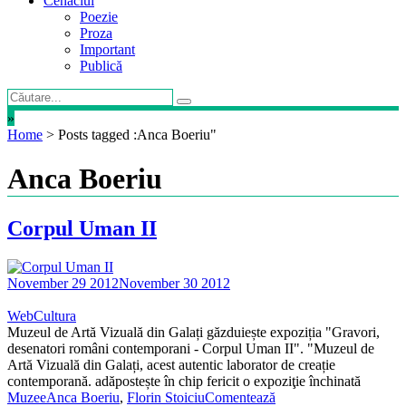
Cenaclul
Poezie
Proza
Important
Publică
»
Home
>
Posts tagged :Anca Boeriu"
Anca Boeriu
Corpul Uman II
November 29 2012
November 30 2012
WebCultura
Muzeul de Artă Vizuală din Galați găzduiește expoziția "Gravori,
desenatori români contemporani - Corpul Uman II". "Muzeul de
Artă Vizuală din Galați, acest autentic laborator de creație
contemporană. adăpostește în chip fericit o expoziţie închinată
Muzee
Anca Boeriu
,
Florin Stoiciu
Comentează