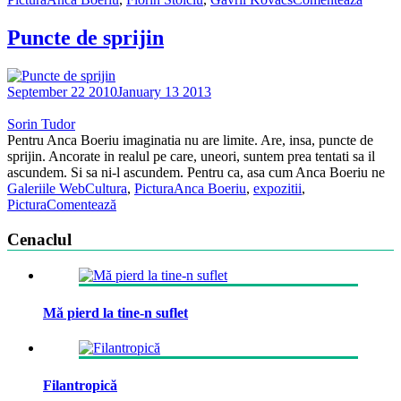
Puncte de sprijin
September 22 2010
January 13 2013
Sorin Tudor
Pentru Anca Boeriu imaginatia nu are limite. Are, insa, puncte de
sprijin. Ancorate in realul pe care, uneori, suntem prea tentati sa il
ascundem. Si sa ni-l ascundem. Pentru ca, asa cum Anca Boeriu ne
Galeriile WebCultura
,
Pictura
Anca Boeriu
,
expozitii
,
Pictura
Comentează
Cenaclul
Mă pierd la tine-n suflet
Filantropică