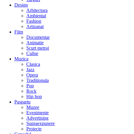
Design
Arhitectura
Ambiental
Fashion
Artizanat
Film
Documentar
Animatie
Scurt metraj
Culise
Muzica
Clasica
Jazz
Opera
Traditionala
Pop
Rock
Hip hop
Paspartu
Muzee
Evenimente
Advertising
Supraexpunere
Proiecte