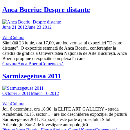
Anca Boeriu: Despre distante
June 21 2012
June 23 2012
WebCultura
Sâmbătă 23 iunie, ora 17,00, are loc vernisajul expozitiei "Despre
distanțe". O expoziție semnată de Anca Boeriu, conferenţiar la
catedra de grafica a Universitatea Națională de Arte București. Anca
Boeriu propune o expoziţie complexa în care
Gravura
Anca Boeriu
Comentează
Sarmizegetusa 2011
October 3 2011
March 16 2012
WebCultura
Joi, 6 octombrie, ora 18:30, la ELITE ART GALLERY - strada
Academiei, nr.15, sector 1 - are loc deschiderea expoziţiei de pictură
Sarmizegetusa 2011. Expoziţia este parte a proiectului Situl
Arheologic. Sursă de investigare antropologică
Pictura
Anca Boeriu
,
Florin Stoiciu
,
Gavril Kovacs
Comentează