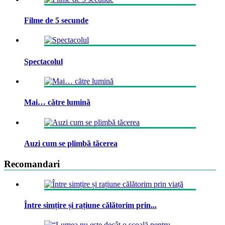
Filme de 5 secunde
Spectacolul
Mai… către lumină
Auzi cum se plimbă tăcerea
Recomandari
Între simțire și rațiune călătorim prin...