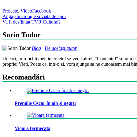
Proiecte
,
Video
Facebook
Post
Angajatii Google si viata de apoi
Va fi desfiintat TVR Cultural?
navigation
Sorin Tudor
Blog
|
De același autor
Uneori, prin ochii mei, internetul se vede altfel. “Contentul” se numes
propriei Vieti. Poate ca, intr-o zi, vom ajunge sa ne cunoastem mai bin
Recomandări
Premiile Oscar în alb și negru
Vioara fermecata