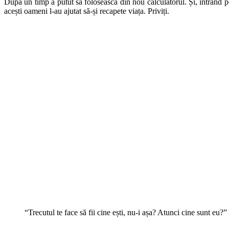
După un timp a putut să folosească din nou calculatorul. Și, intrând 
acești oameni l-au ajutat să-și recapete viața. Priviți.
“Trecutul te face să fii cine ești, nu-i așa? Atunci cine sunt eu?”