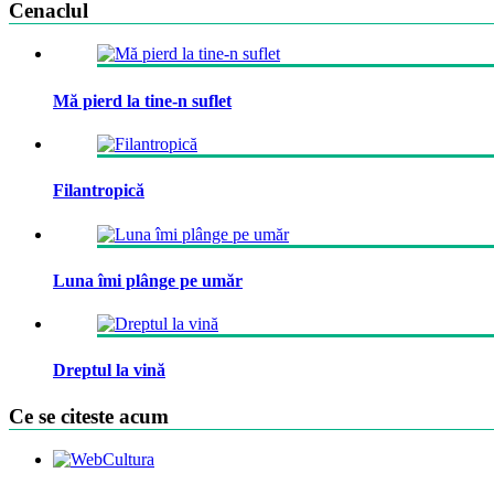
Cenaclul
Mă pierd la tine-n suflet
Filantropică
Luna îmi plânge pe umăr
Dreptul la vină
Ce se citeste acum