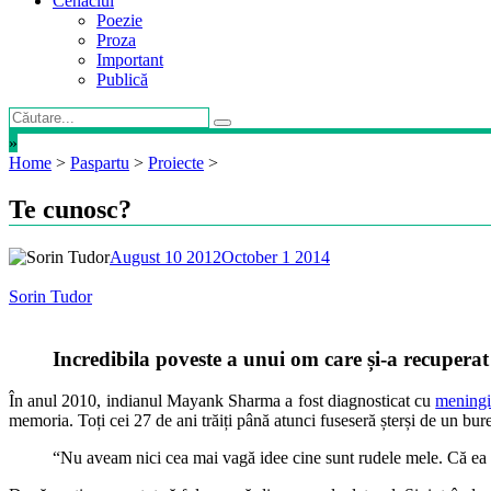
Cenaclul
Poezie
Proza
Important
Publică
»
Home
>
Paspartu
>
Proiecte
>
Te cunosc?
August 10 2012
October 1 2014
Sorin Tudor
Incredibila poveste a unui om care și-a recuperat
În anul 2010, indianul Mayank Sharma a fost diagnosticat cu
meningi
memoria. Toți cei 27 de ani trăiți până atunci fuseseră șterși de un bure
“Nu aveam nici cea mai vagă idee cine sunt rudele mele. Că ea 