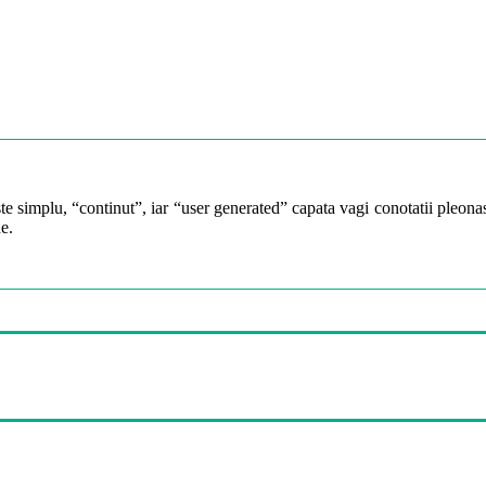
te simplu, “continut”, iar “user generated” capata vagi conotatii pleonast
e.