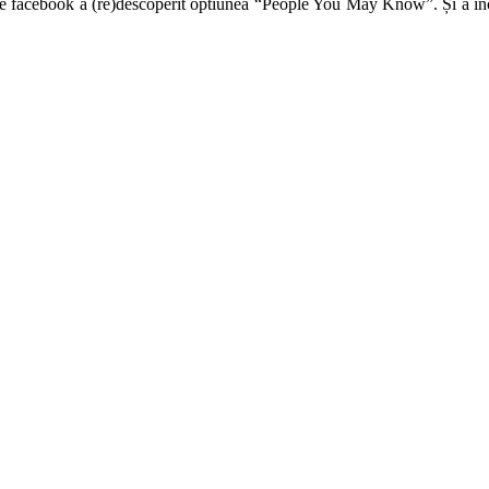
pe facebook a (re)descoperit optiunea “People You May Know”. Și a înce