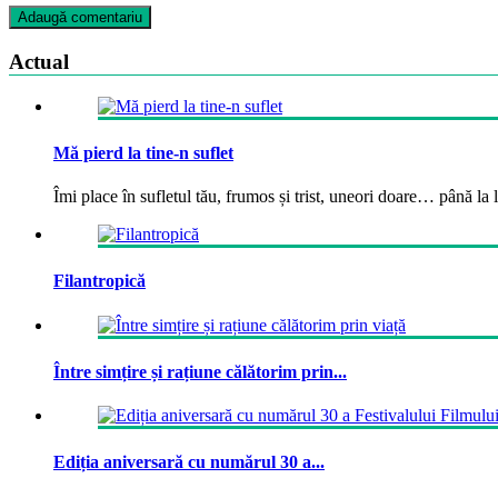
Actual
Mă pierd la tine-n suflet
Îmi place în sufletul tău, frumos și trist, uneori doare… până la la
Filantropică
Între simțire și rațiune călătorim prin...
Ediția aniversară cu numărul 30 a...