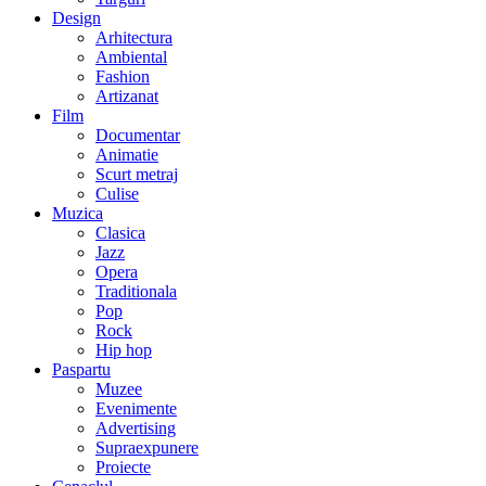
Design
Arhitectura
Ambiental
Fashion
Artizanat
Film
Documentar
Animatie
Scurt metraj
Culise
Muzica
Clasica
Jazz
Opera
Traditionala
Pop
Rock
Hip hop
Paspartu
Muzee
Evenimente
Advertising
Supraexpunere
Proiecte