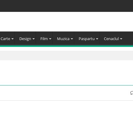
Carte
Design
Film
Muzica
Paspartu
Cenaclul