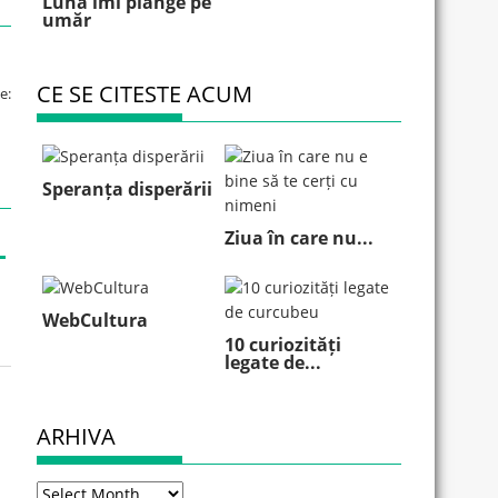
Luna îmi plânge pe
umăr
CE SE CITESTE ACUM
e:
Speranța disperării
Ziua în care nu...
WebCultura
10 curiozități
legate de...
ARHIVA
Arhiva