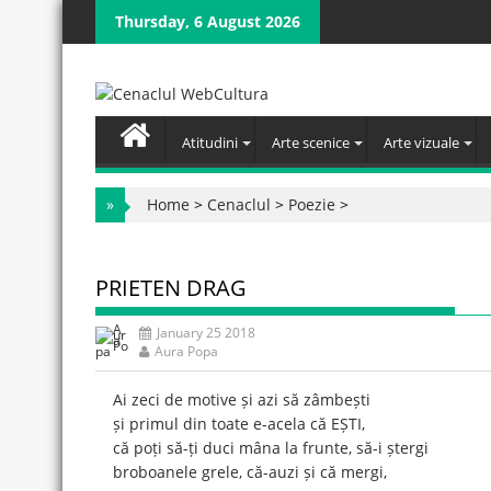
Skip
Thursday, 6 August 2026
to
content
Atitudini
Arte scenice
Arte vizuale
»
Home
>
Cenaclul
>
Poezie
>
PRIETEN DRAG
January 25 2018
Aura Popa
Ai zeci de motive și azi să zâmbești
și primul din toate e-acela că EȘTI,
că poți să-ți duci mâna la frunte, să-i ștergi
broboanele grele, că-auzi și că mergi,