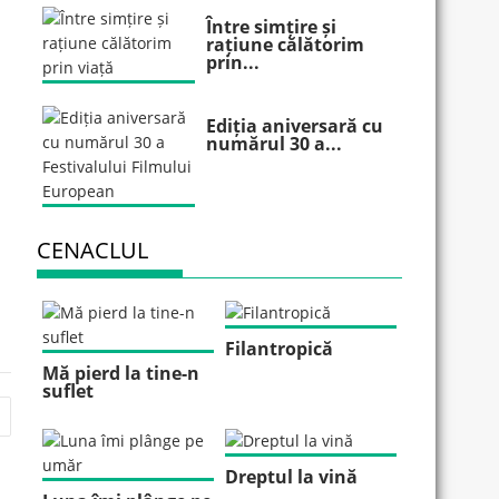
Între simțire și
rațiune călătorim
prin...
Ediția aniversară cu
numărul 30 a...
CENACLUL
Filantropică
Mă pierd la tine-n
suflet
Dreptul la vină