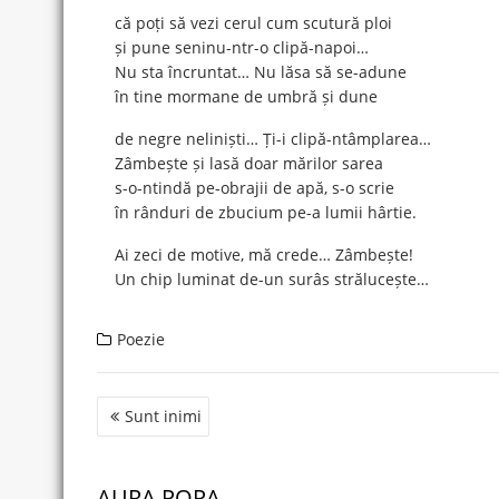
că poți să vezi cerul cum scutură ploi
și pune seninu-ntr-o clipă-napoi…
Nu sta încruntat… Nu lăsa să se-adune
în tine mormane de umbră și dune
de negre neliniști… Ți-i clipă-ntâmplarea…
Zâmbește și lasă doar mărilor sarea
s-o-ntindă pe-obrajii de apă, s-o scrie
în rânduri de zbucium pe-a lumii hârtie.
Ai zeci de motive, mă crede… Zâmbește!
Un chip luminat de-un surâs strălucește…
Poezie
Post
Sunt inimi
navigation
AURA POPA