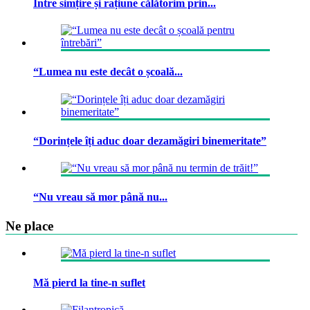
Între simțire și rațiune călătorim prin...
“Lumea nu este decât o școală...
“Dorințele îți aduc doar dezamăgiri binemeritate”
“Nu vreau să mor până nu...
Ne place
Mă pierd la tine-n suflet