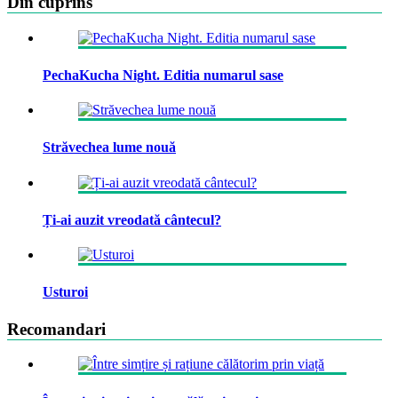
Din cuprins
PechaKucha Night. Editia numarul sase
Străvechea lume nouă
Ți-ai auzit vreodată cântecul?
Usturoi
Recomandari