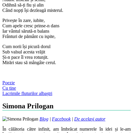
Odihnă să-ți fiu și alin
Când nopți își dezleagă misterul.
Privește în zare, iubite,
Cum apele cresc prinse-n dans
Iar vântul sărută-n balans
Frânturi de pământ cu ispite,
Cum norii își picură dorul
Sub valsul acesta vrăjit
Și-n pace îl vrea rotunjit.
Mirări stau să mângâie cerul.
Poezie
Post
Cu tine
Lacrimile fluturilor albaștri
navigation
Simona Prilogan
Blog
|
Facebook
|
De același autor
În călătoria către infinit, am îmbrăcat numerele în idei și le-am