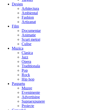
Design
Arhitectura
Ambiental
Fashion
Artizanat
Film
Documentar
Animatie
Scurt metraj
Culise
Muzica
Clasica
Jazz
Opera
Traditionala
Pop
Rock
Hip hop
Paspartu
Muzee
Evenimente
Advertising
Supraexpunere
Proiecte