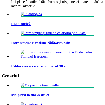
Îmi place în sufletul tău, frumos și trist, uneori doare… până la
lacrimi, alteori e...
Filantropică
Între simțire și rațiune călătorim prin...
Ediția aniversară cu numărul 30 a...
Cenaclul
Mă pierd la tine-n suflet