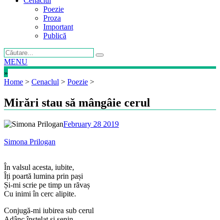
Cenaclul
Poezie
Proza
Important
Publică
MENU
»
Home
>
Cenaclul
>
Poezie
>
Mirări stau să mângâie cerul
February 28 2019
Simona Prilogan
În valsul acesta, iubite,
Îți poartă lumina prin pași
Și-mi scrie pe timp un răvaș
Cu inimi în cerc alipite.
Conjugă-mi iubirea sub cerul
Adânc înstelat și senin,