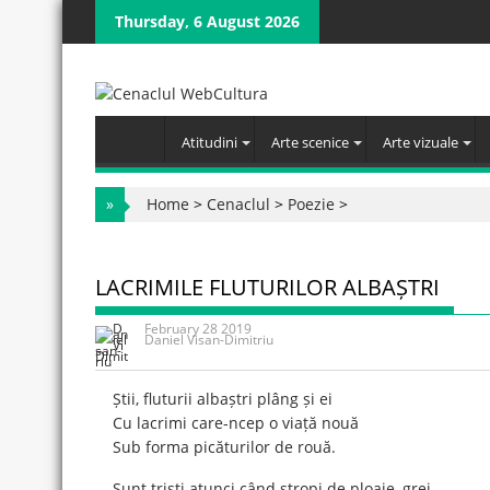
Skip
Thursday, 6 August 2026
to
content
Atitudini
Arte scenice
Arte vizuale
»
Home
>
Cenaclul
>
Poezie
>
LACRIMILE FLUTURILOR ALBAȘTRI
February 28 2019
Daniel Visan-Dimitriu
Știi, fluturii albaștri plâng și ei
Cu lacrimi care-ncep o viață nouă
Sub forma picăturilor de rouă.
Sunt triști atunci când stropi de ploaie, grei,