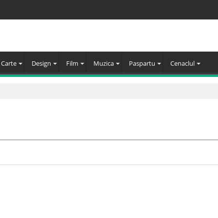
Carte
Design
Film
Muzica
Paspartu
Cenaclul