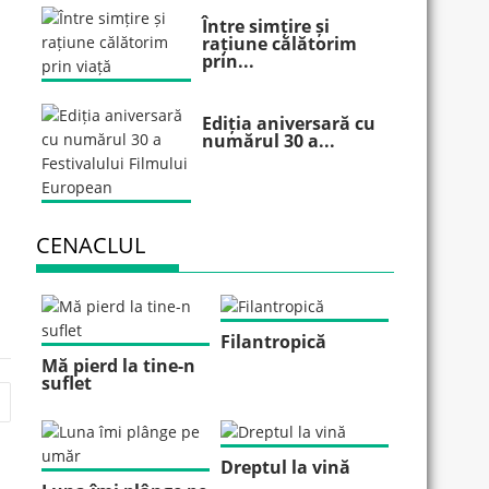
Între simțire și
rațiune călătorim
prin...
Ediția aniversară cu
numărul 30 a...
CENACLUL
Filantropică
Mă pierd la tine-n
suflet
Dreptul la vină