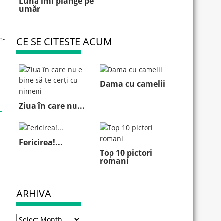
Luna îmi plânge pe
umăr
m-
CE SE CITESTE ACUM
Dama cu camelii
Ziua în care nu...
Fericirea!...
Top 10 pictori
romani
ARHIVA
Arhiva