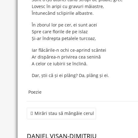
Lovesc în aripi cu gravuri măiastre,
Întunecând sclipirile albastre.
În zborul lor pe cer, ei sunt acei
Spre care florile de pe islaz
Și-ar îndrepta petalele turcoaz,
Iar flăcările-n ochi ce-aprind scântei
Ar dispărea-n privirea cea senină
A celor ce iubirii se înclină.
Dar, știi că și ei plâng? Da, plâng și ei.
Poezie
Post
Mirări stau să mângâie cerul
navigation
DANIEL VISAN-DIMITRIU