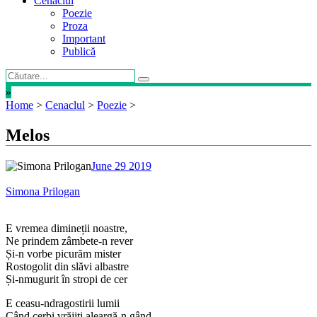
Cenaclul
Poezie
Proza
Important
Publică
»
Home
>
Cenaclul
>
Poezie
>
Melos
June 29 2019
Simona Prilogan
E vremea dimineții noastre,
Ne prindem zâmbete-n rever
Și-n vorbe picurăm mister
Rostogolit din slăvi albastre
Și-nmugurit în stropi de cer
E ceasu-ndragostirii lumii
Când cerbi vrăjiți aleargă-n gând