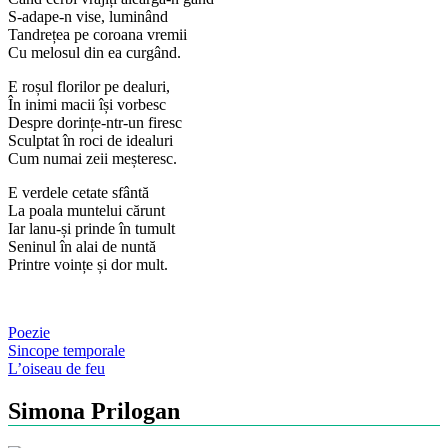
S-adape-n vise, luminând
Tandrețea pe coroana vremii
Cu melosul din ea curgând.
E roșul florilor pe dealuri,
În inimi macii își vorbesc
Despre dorințe-ntr-un firesc
Sculptat în roci de idealuri
Cum numai zeii meșteresc.
E verdele cetate sfântă
La poala muntelui cărunt
Iar lanu-și prinde în tumult
Seninul în alai de nuntă
Printre voințe și dor mult.
Poezie
Post
Sincope temporale
L’oiseau de feu
navigation
Simona Prilogan