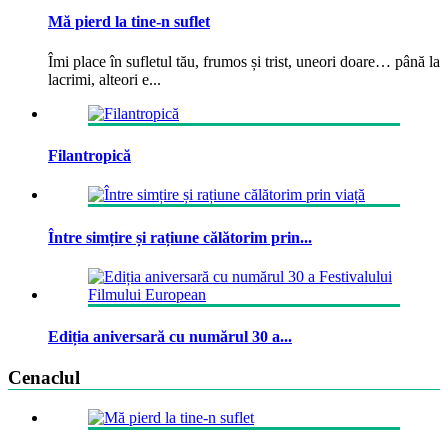
Mă pierd la tine-n suflet
Îmi place în sufletul tău, frumos și trist, uneori doare… până la
lacrimi, alteori e...
Filantropică
Între simțire și rațiune călătorim prin...
Ediția aniversară cu numărul 30 a...
Cenaclul