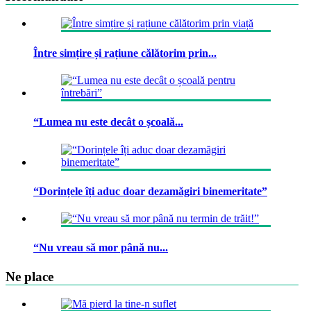
Între simțire și rațiune călătorim prin...
“Lumea nu este decât o școală...
“Dorințele îți aduc doar dezamăgiri binemeritate”
“Nu vreau să mor până nu...
Ne place