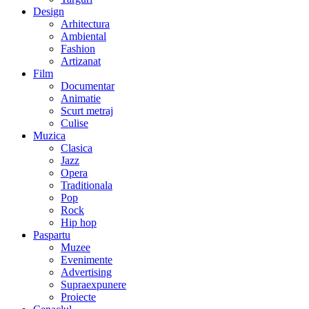
Design
Arhitectura
Ambiental
Fashion
Artizanat
Film
Documentar
Animatie
Scurt metraj
Culise
Muzica
Clasica
Jazz
Opera
Traditionala
Pop
Rock
Hip hop
Paspartu
Muzee
Evenimente
Advertising
Supraexpunere
Proiecte