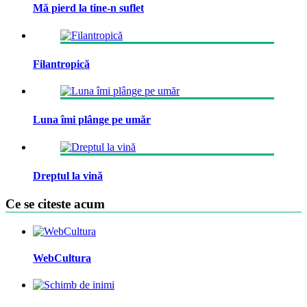
Mă pierd la tine-n suflet
Filantropică
Luna îmi plânge pe umăr
Dreptul la vină
Ce se citeste acum
WebCultura