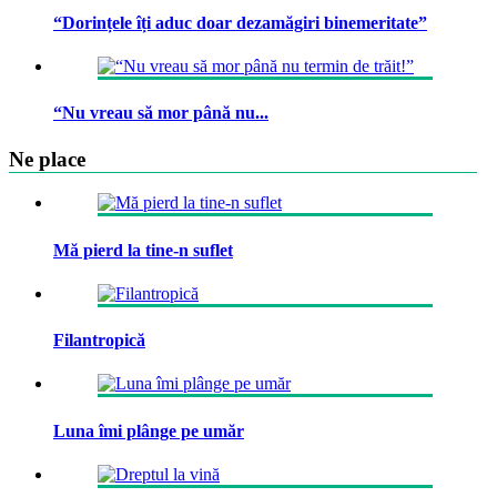
“Dorințele îți aduc doar dezamăgiri binemeritate”
“Nu vreau să mor până nu...
Ne place
Mă pierd la tine-n suflet
Filantropică
Luna îmi plânge pe umăr