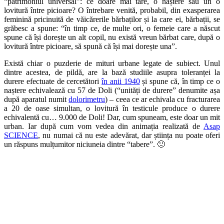
“patrimoniul universal”: ce doare mai tare, o naștere sau un o
lovitură între picioare? O întrebare venită, probabil, din exasperarea
feminină pricinuită de văicărerile bărbaților și la care ei, bărbații, se
grăbesc a spune: “în timp ce, de multe ori, o femeie care a născut
spune că își dorește un alt copil, nu există vreun bărbat care, după o
lovitură între picioare, să spună că își mai dorește una”.
Există chiar o puzderie de mituri urbane legate de subiect. Unul
dintre acestea, de pildă, are la bază studiile asupra toleranței la
durere efectuate de cercetători
în anii 1940
și spune că, în timp ce o
naștere echivalează cu 57 de Doli (“unități de durere” denumite așa
după aparatul numit
dolorimetru
) – ceea ce ar echivala cu fracturarea
a 20 de oase simultan, o lovitură în testicule produce o durere
echivalentă cu… 9.000 de Doli! Dar, cum spuneam, este doar un mit
urban. Iar după cum vom vedea din animația realizată de
Asap
SCIENCE
, nu numai că nu este adevărat, dar știința nu poate oferi
un răspuns mulțumitor niciuneia dintre “tabere”. 🙂