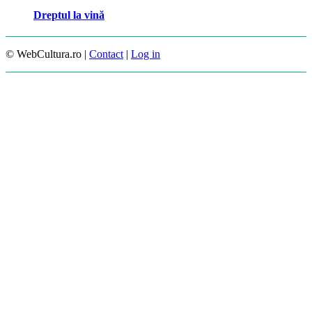
Dreptul la vină
© WebCultura.ro |
Contact
|
Log in