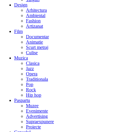
Design
Arhitectura
Ambiental
Fashion
Artizanat
Film
Documentar
Animatie
Scurt metraj
Culise
Muzica
Clasica
Jazz
Opera
Traditionala
Pop
Rock
Hip hop
Paspartu
Muzee
Evenimente
Advertising
Supraexpunere
Proiecte