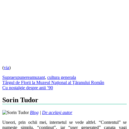
(
via
)
Supraexpunere
amuzant
,
cultura generala
Post
Târgul de Florii la Muzeul Naţional al Ţăranului Român
Cu nostalgie despre anii ’90
navigation
Sorin Tudor
Blog
|
De același autor
Uneori, prin ochii mei, internetul se vede altfel. “Contentul” se
numeste simplu, “continut”, iar “user generated” capata vagi