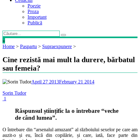
Cenaclul
Poezie
Proza
Important
Publică
»
Home
>
Paspartu
>
Supraexpunere
>
Cine rezistă mai mult la durere, bărbatul
sau femeia?
April 27 2013
February 21 2014
Sorin Tudor
1
Răspunsul științific la o întrebare “veche
de când lumea”.
O întrebare din “arsenalul amuzant” al războiului sexelor pe care am
auzit-o și eu, încă din copilărie, și care, iată, face parte din