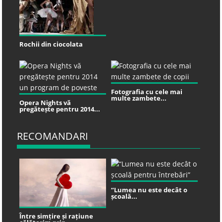
Rochii din ciocolata
Fotografia cu cele mai
multe zambete...
Opera Nights vă
pregătește pentru 2014...
RECOMANDARI
“Lumea nu este decât o
școală...
Între simțire și rațiune