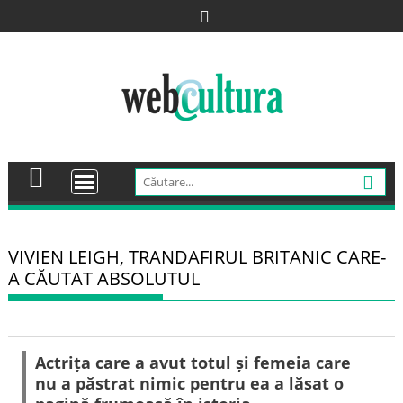
Skip
to
content
VIVIEN LEIGH, TRANDAFIRUL BRITANIC CARE-
A CĂUTAT ABSOLUTUL
Actrița care a avut totul și femeia care
nu a păstrat nimic pentru ea a lăsat o