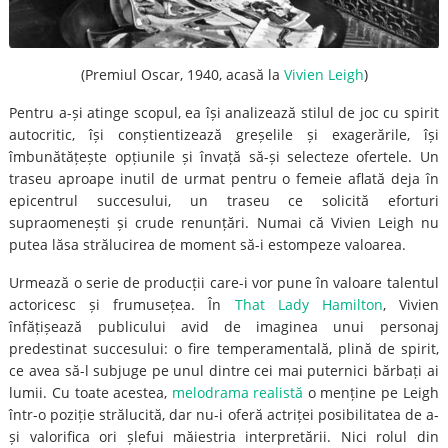
(Premiul Oscar, 1940, acasă la
Vivien Leigh
)
Pentru a-și atinge scopul, ea își analizează stilul de joc cu spirit
autocritic, își conștientizează greșelile și exagerările, își
îmbunătățește opțiunile și învață să-și selecteze ofertele. Un
traseu aproape inutil de urmat pentru o femeie aflată deja în
epicentrul succesului, un traseu ce solicită eforturi
supraomenești și crude renunțări. Numai că Vivien Leigh nu
putea lăsa strălucirea de moment să-i estompeze valoarea.
Urmează o serie de producții care-i vor pune în valoare talentul
actoricesc și frumusețea. În
That Lady Hamilton
, Vivien
înfățișează publicului avid de imaginea unui personaj
predestinat succesului: o fire temperamentală, plină de spirit,
ce avea să-l subjuge pe unul dintre cei mai puternici bărbați ai
lumii. Cu toate acestea,
melodrama realistă
o menține pe Leigh
într-o poziție strălucită, dar nu-i oferă actriței posibilitatea de a-
și valorifica ori șlefui măiestria interpretării. Nici rolul din