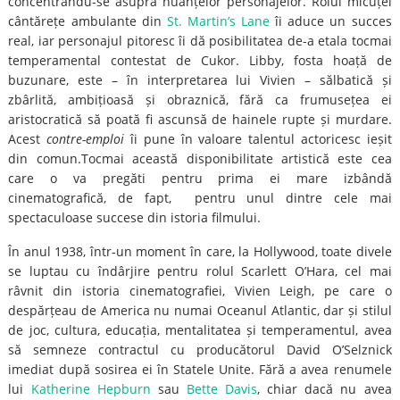
concentrându-se asupra nuanțelor personajelor. Rolul micuței
cântărețe ambulante din
St. Martin’s Lane
îi aduce un succes
real, iar personajul pitoresc îi dă posibilitatea de-a etala tocmai
temperamental contestat de Cukor. Libby, fosta hoață de
buzunare, este – în interpretarea lui Vivien – sălbatică și
zbârlită, ambițioasă și obraznică, fără ca frumusețea ei
aristocratică să poată fi ascunsă de hainele rupte și murdare.
Acest
contre-emploi
îi pune în valoare talentul actoricesc ieșit
din comun.Tocmai această disponibilitate artistică este cea
care o va pregăti pentru prima ei mare izbândă
cinematografică, de fapt, pentru unul dintre cele mai
spectaculoase succese din istoria filmului.
În anul 1938, într-un moment în care, la Hollywood, toate divele
se luptau cu îndârjire pentru rolul Scarlett O’Hara, cel mai
râvnit din istoria cinematografiei, Vivien Leigh, pe care o
despărțeau de America nu numai Oceanul Atlantic, dar și stilul
de joc, cultura, educația, mentalitatea și temperamentul, avea
să semneze contractul cu producătorul David O’Selznick
imediat după sosirea ei în Statele Unite. Fără a avea renumele
lui
Katherine Hepburn
sau
Bette Davis
, chiar dacă nu avea