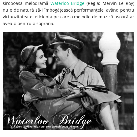
siropoasa melodramă
Waterloo Bridge
(Regia: Mervin Le Roy)
nu e de natură să-i îmbogățească performanțele, având pentru
virtuozitatea ei eficiența pe care o melodie de muzică ușoară ar
avea-o pentru o soprană.