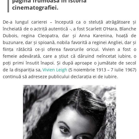
pagină frumoasă în istoria
cinematografiei.
De-a lungul carierei – începută ca o steluță atrăgătoare și
încheiată de o actriță autentică -, a fost Scarlett O’Hara, Blanche
Dubois, regina Cleopatra, dar și Anna Karenina, hoață de
buzunare, dar și spioană, nobila favorită a reginei Angliei, dar și
ființa rătăcită ce-și oferea favorurile oricui. Vivien a fost o
femeie adevărată, care a știut că dăruind neîncetat iubire, o
poți primi însutit înapoi. Și după aproape o jumătate de secol
de la dispariția sa,
Vivien Leigh
(5 noiembrie 1913 – 7 iulie 1967)
continuă să adreseze publicului declarația ei de iubire.