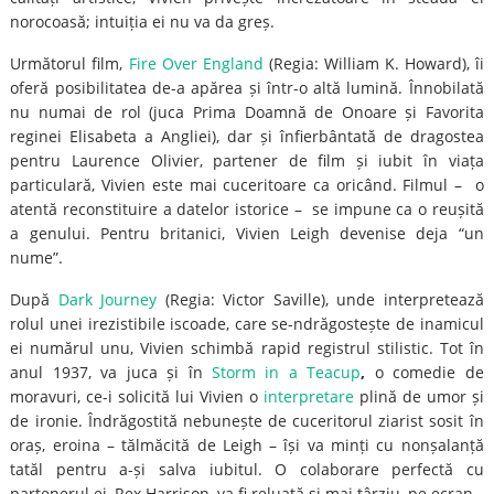
norocoasă; intuiția ei nu va da greș.
Următorul film,
Fire Over England
(Regia: William K. Howard), îi
oferă posibilitatea de-a apărea și într-o altă lumină. Înnobilată
nu numai de rol (juca Prima Doamnă de Onoare și Favorita
reginei Elisabeta a Angliei), dar și înfierbântată de dragostea
pentru Laurence Olivier, partener de film și iubit în viața
particulară, Vivien este mai cuceritoare ca oricând. Filmul – o
atentă reconstituire a datelor istorice – se impune ca o reușită
a genului. Pentru britanici, Vivien Leigh devenise deja “un
nume”.
După
Dark Journey
(Regia: Victor Saville), unde interpretează
rolul unei irezistibile iscoade, care se-ndrăgostește de inamicul
ei numărul unu, Vivien schimbă rapid registrul stilistic. Tot în
anul 1937, va juca și în
Storm in a Teacup
,
o comedie de
moravuri, ce-i solicită lui Vivien o
interpretare
plină de umor și
de ironie. Îndrăgostită nebunește de cuceritorul ziarist sosit în
oraș, eroina – tălmăcită de Leigh – își va minți cu nonșalanță
tatăl pentru a-și salva iubitul. O colaborare perfectă cu
partenerul ei, Rex Harrison, va fi reluată și mai târziu, pe ecran.