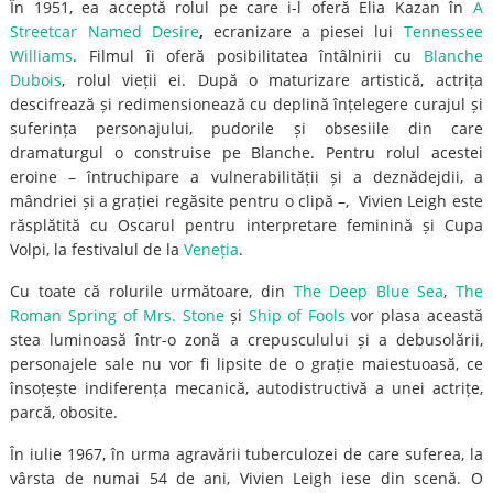
În 1951, ea acceptă rolul pe care i-l oferă Elia Kazan în
A
Streetcar Named Desire
,
ecranizare a piesei lui
Tennessee
Williams
. Filmul îi oferă posibilitatea întâlnirii cu
Blanche
Dubois
, rolul vieții ei. După o maturizare artistică, actrița
descifrează și redimensionează cu deplină înțelegere curajul și
suferința personajului, pudorile și obsesiile din care
dramaturgul o construise pe Blanche. Pentru rolul acestei
eroine – întruchipare a vulnerabilității și a deznădejdii, a
mândriei și a grației regăsite pentru o clipă –, Vivien Leigh este
răsplătită cu Oscarul pentru interpretare feminină și Cupa
Volpi, la festivalul de la
Veneția
.
Cu toate că rolurile următoare, din
The Deep Blue Sea
,
The
Roman Spring of Mrs. Stone
și
Ship of Fools
vor plasa această
stea luminoasă într-o zonă a crepusculului și a debusolării,
personajele sale nu vor fi lipsite de o grație maiestuoasă, ce
însoțește indiferența mecanică, autodistructivă a unei actrițe,
parcă, obosite.
În iulie 1967, în urma agravării tuberculozei de care suferea, la
vârsta de numai 54 de ani, Vivien Leigh iese din scenă. O