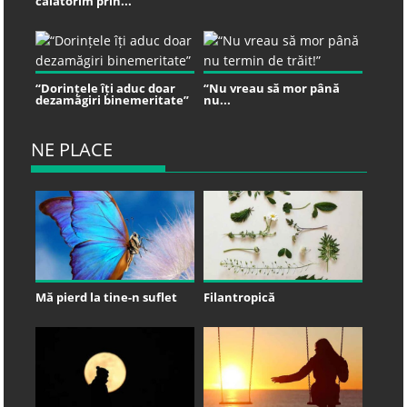
călătorim prin...
“Dorințele îți aduc doar
“Nu vreau să mor până
dezamăgiri binemeritate”
nu...
NE PLACE
Mă pierd la tine-n suflet
Filantropică