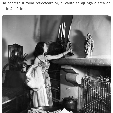
să capteze lumina reflectoarelor, ci caută să ajungă o stea de
primă mărime.