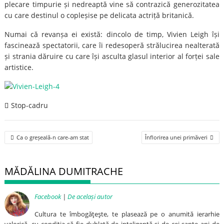
plecare timpurie și nedreaptă vine să contrazică generozitatea
cu care destinul o copleșise pe delicata actriță britanică.
Numai că revanșa ei există: dincolo de timp, Vivien Leigh își
fascinează spectatorii, care îi redesoperă strălucirea nealterată
și strania dăruire cu care își asculta glasul interior al forței sale
artistice.
Stop-cadru
Post
Ca o greșeală-n care-am stat
Înflorirea unei primăveri
navigation
MĂDĂLINA DUMITRACHE
Facebook
|
De același autor
Cultura te îmbogăţeşte, te plasează pe o anumită ierarhie
valorică, cu condiţia să fie dublată de inteligenţă şi de cei şapte ani de