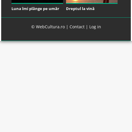
Luna îmi plânge pe umăr
Dreptul la vină
© WebCultura.ro |
Contact
|
Log in