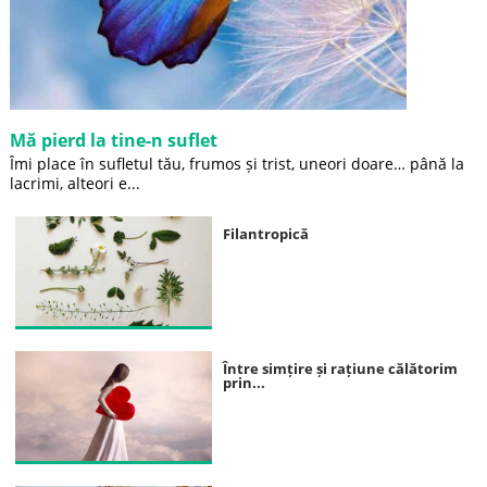
Mă pierd la tine-n suflet
Îmi place în sufletul tău, frumos și trist, uneori doare… până la
lacrimi, alteori e...
Filantropică
Între simțire și rațiune călătorim
prin...