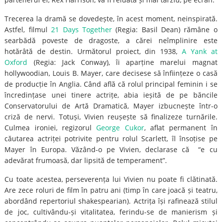
Trecerea la dramă se dovedește, în acest moment, neinspirată.
Astfel, filmul
21 Days Together
(Regia: Basil Dean) rămâne o
searbădă poveste de dragoste, a cărei neîmplinire este
hotărâtă de destin. Următorul proiect, din 1938,
A Yank at
Oxford
(Regia: Jack Conway), îi aparține marelui magnat
hollywoodian, Louis B. Mayer, care decisese să înființeze o casă
de producție în Anglia. Când află că rolul principal feminin i se
încredințase unei tinere actrițe, abia ieșită de pe băncile
Conservatorului de Artă Dramatică, Mayer izbucnește într-o
criză de nervi. Totuși, Vivien reușește să finalizeze turnările.
Culmea ironiei, regizorul
George Cukor
, aflat permanent în
căutarea actriței potrivite pentru rolul Scarlett, îl însoțise pe
Mayer în Europa. Văzând-o pe Vivien, declarase că “e cu
adevărat frumoasă, dar lipsită de temperament”.
Cu toate acestea, perseverența lui Vivien nu poate fi clătinată.
Are zece roluri de film în patru ani (timp în care joacă și teatru,
abordând repertoriul shakespearian). Actrița își rafinează stilul
de joc, cultivându-și vitalitatea, ferindu-se de manierism și