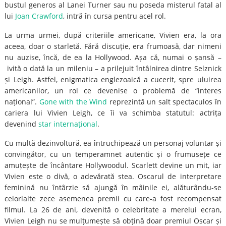
bustul generos al Lanei Turner sau nu poseda misterul fatal al
lui
Joan Crawford
, intră în cursa pentru acel rol.
La urma urmei, după criteriile americane, Vivien era, la ora
aceea, doar o starletă. Fără discuție, era frumoasă, dar nimeni
nu auzise, încă, de ea la Hollywood. Așa că, numai o șansă –
ivită o dată la un mileniu – a prilejuit întâlnirea dintre Selznick
și Leigh. Astfel, enigmatica englezoaică a cucerit, spre uluirea
americanilor, un rol ce devenise o problemă de “interes
național”.
Gone with the Wind
reprezintă un salt spectaculos în
cariera lui Vivien Leigh, ce îi va schimba statutul: actrița
devenind
star internațional
.
Cu multă dezinvoltură, ea întruchipează un personaj voluntar și
convingător, cu un temperamnet autentic și o frumusețe ce
amuțește de încântare Hollywoodul. Scarlett devine un mit, iar
Vivien este o divă, o adevărată stea. Oscarul de interpretare
feminină nu întârzie să ajungă în mâinile ei, alăturându-se
celorlalte zece asemenea premii cu care-a fost recompensat
filmul. La 26 de ani, devenită o celebritate a merelui ecran,
Vivien Leigh nu se mulțumește să obțină doar premiul Oscar și