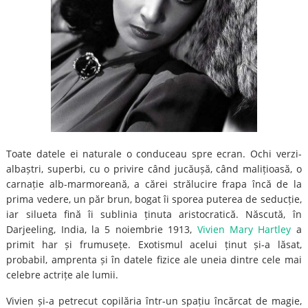
Toate datele ei naturale o conduceau spre ecran. Ochi verzi-
albaștri, superbi, cu o privire când jucăușă, când malițioasă, o
carnație alb-marmoreană, a cărei strălucire frapa încă de la
prima vedere, un păr brun, bogat îi sporea puterea de seducție,
iar silueta fină îi sublinia ținuta aristocratică. Născută, în
Darjeeling, India, la 5 noiembrie 1913,
Vivien Mary Hartley
a
primit har și frumusețe. Exotismul acelui ținut și-a lăsat,
probabil, amprenta și în datele fizice ale uneia dintre cele mai
celebre actrițe ale lumii.
Vivien și-a petrecut copilăria într-un spațiu încărcat de magie,