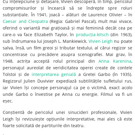
Cu înțelepciune și detașare, Vivien descoperă, în timp, pericolul
compromisurilor și încearcă să se îndrepte spre roluri
substanțiale. În 1941, joacă – alături de Laurence Olivier – în
Caesar and Cleopatra
(Regia: Gabriel Pascal), mult mai vivace,
oferind o variantă mai grațioasă și mai feminină decât cea pe
care-o va face Elizabeth Taylor, în
producția-kitsch
(din 1963),
sub îndrumarea lui Joseph L. Mankiewick.
Vivien Leigh
nu poate
salva, însă, un film greoi și tributar textului, al cărui regizor se
concentrase cu precădere asupra scenografiei. Mai grav, în
1948, actrița acceptă rolul principal din
Anna Karenina
,
personajul aureolat de veridicitatea operei create de contele
Tolstoi și de
interpretarea genială
a Gretei Garbo (în 1935).
Regizorul Julien Duvivier expediază subtilitățile sufletului rus,
iar Vivien își concepe personajul ca pe o victimă, exact acolo
unde Garbo o învestise pe Anna cu energie. Filmul va fi un
eșec.
Conștientă de pericolul unei sinucideri profesionale, Vivien
Leigh își revizuiește opțiunile interpretative, mai ales că este
foarte solicitată de partiturile din teatru.