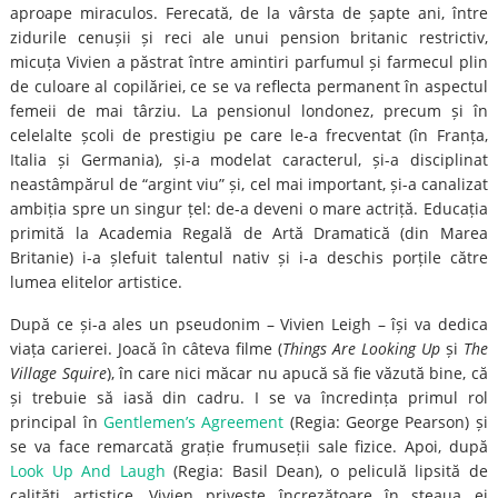
aproape miraculos. Ferecată, de la vârsta de șapte ani, între
zidurile cenușii și reci ale unui pension britanic restrictiv,
micuța Vivien a păstrat între amintiri parfumul și farmecul plin
de culoare al copilăriei, ce se va reflecta permanent în aspectul
femeii de mai târziu. La pensionul londonez, precum și în
celelalte școli de prestigiu pe care le-a frecventat (în Franța,
Italia și Germania), și-a modelat caracterul, și-a disciplinat
neastâmpărul de “argint viu” și, cel mai important, și-a canalizat
ambiția spre un singur țel: de-a deveni o mare actriță. Educația
primită la Academia Regală de Artă Dramatică (din Marea
Britanie) i-a șlefuit talentul nativ și i-a deschis porțile către
lumea elitelor artistice.
După ce și-a ales un pseudonim – Vivien Leigh – își va dedica
viața carierei. Joacă în câteva filme (
Things Are Looking Up
și
The
Village Squire
), în care nici măcar nu apucă să fie văzută bine, că
și trebuie să iasă din cadru. I se va încredința primul rol
principal în
Gentlemen’s Agreement
(Regia: George Pearson) și
se va face remarcată grație frumuseții sale fizice. Apoi, după
Look Up And Laugh
(Regia: Basil Dean), o peliculă lipsită de
calități artistice, Vivien privește încrezătoare în steaua ei